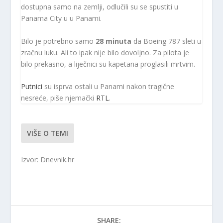
dostupna samo na zemlji, odlučili su se spustiti u
Panama City u u Panami.
Bilo je potrebno samo
28 minuta
da Boeing 787 sleti u
zračnu luku. Ali to ipak nije bilo dovoljno. Za pilota je
bilo prekasno, a liječnici su kapetana proglasili mrtvim.
Putnici
su isprva ostali u Panami nakon tragične
nesreće, piše njemački
RTL
.
VIŠE O TEMI
Izvor: Dnevnik.hr
SHARE: