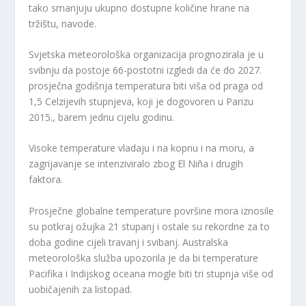
tako smanjuju ukupno dostupne količine hrane na
tržištu, navode.
Svjetska meteorološka organizacija prognozirala je u
svibnju da postoje 66-postotni izgledi da će do 2027.
prosječna godišnja temperatura biti viša od praga od
1,5 Celzijevih stupnjeva, koji je dogovoren u Parizu
2015., barem jednu cijelu godinu.
Visoke temperature vladaju i na kopnu i na moru, a
zagrijavanje se intenziviralo zbog El Niña i drugih
faktora.
Prosječne globalne temperature površine mora iznosile
su potkraj ožujka 21 stupanj i ostale su rekordne za to
doba godine cijeli travanj i svibanj. Australska
meteorološka služba upozorila je da bi temperature
Pacifika i Indijskog oceana mogle biti tri stupnja više od
uobičajenih za listopad.