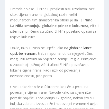
Premda dolasci El Niña u prošlosti nisu uzrokovali veći
skok cijena hrane na globalnoj razini, veliki
međunarodni tim znanstvenika otkrio je da i
El Niño i
La Niña smanjuju globalne prinose kukuruza, riže i
pšeni
ce
, pri čemu su učinci El Niña posebno opasni za
usjeve kukuruza.
Dakle, iako El Niño ne utječe jako na
globalne lance
opskrbe hranom
, treba napomenuti da njegovi učinci
mogu biti razorni na pojedine zemlje i regije. Primjerice,
u zapadnoj i južnoj Africi učinci El Niña povećavaju
lokalne cijene hrane, kao i rizik od povećanja
nezaposlenosti, piše portal.
CNBS također piše o faktorima koji će utjecati na
povećanje cijena hrane. Navode kako su cijene riže
porasle najviše u posljednjih 12 godina, nakon što su
indijska zabrana izvoza riže i nepovoljni vremenski uvjeti