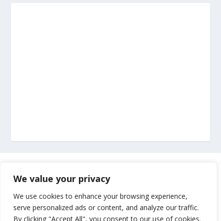
Marketing
We value your privacy
Impressum
We use cookies to enhance your browsing experience,
serve personalized ads or content, and analyze our traffic.
By clicking "Accept All", you consent to our use of cookies.
Uvjeti korištenja