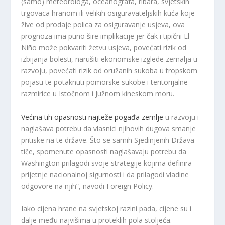
(samo) meteorologa, oceanografa, ribara, svjetskih
trgovaca hranom ili velikih osiguravateljskih kuća koje
žive od prodaje polica za osiguravanje usjeva, ova
prognoza ima puno šire implikacije jer čak i tipični El
Niño može pokvariti žetvu usjeva, povećati rizik od
izbijanja bolesti, narušiti ekonomske izglede zemalja u
razvoju, povećati rizik od oružanih sukoba u tropskom
pojasu te potaknuti pomorske sukobe i teritorijalne
razmirice u Istočnom i Južnom kineskom moru.
Većina tih opasnosti najteže pogađa zemlje
u razvoju i
naglašava potrebu da vlasnici njihovih dugova smanje
pritiske na te države. Što se samih Sjedinjenih Država
tiče, spomenute opasnosti naglašavaju potrebu da
Washington prilagodi svoje strategije kojima definira
prijetnje nacionalnoj sigurnosti i da prilagodi vladine
odgovore na njih”, navodi Foreign Policy.
Iako cijena hrane na svjetskoj razini pada, cijene su i
dalje među najvišima u proteklih pola stoljeća.