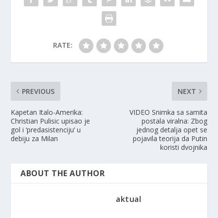
RATE:
PREVIOUS
NEXT
Kapetan Italo-Amerika:
VIDEO Snimka sa samita
Christian Pulisic upisao je
postala viralna: Zbog
gol i ‘predasistenciju’ u
jednog detalja opet se
debiju za Milan
pojavila teorija da Putin
koristi dvojnika
ABOUT THE AUTHOR
aktual