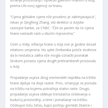
umanjili proizvodnju i opskrbu glavnom hranom u Aziji,
prema UN-ovoj agenciji za hranu.
“Cijena globalne cijene riže posebno je zabrinjavajuća”,
rekao je Qingfeng Zhang, viši direktor iz Azijske
razvojne banke, za CNBC. “Čini se jasnim da će cijena
hrane nastaviti rasti u idućim mjesecima.”
Osim u Indiji, inflacija hrane u Aziji ove je godine dosad
relativno umjerena. No splet čimbenika potiče strahove
da bi nestašica zaliha riže mogla označiti povratak
širokom porastu cijena drugih prehrambenih proizvoda
u Aziji.
Propadanje usjeva zbog vremenskih neprilika na tržište
hrane djeluje na dvije razine. Prvo, smanjuje se ponuda
na tržištu na kojemu potražnja stalno raste. Drugo,
propadanje usjeva oblikuje trenutačna očekivanja o
budućoj proizvodnji, a time i ponašanje na tržištu.
Očekujući lošu žetvu, kupci počinju gomilati žitarice i