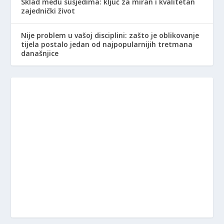
Sklad među susjedima: ključ za miran i kvalitetan
zajednički život
Nije problem u vašoj disciplini: zašto je oblikovanje
tijela postalo jedan od najpopularnijih tretmana
današnjice