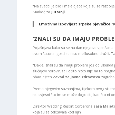
“Na svadbi je bilo i male djece koja su se razboljel
Markoč za
Jutarnji.
Emotivna ispovijest srpske pjevačice: ‘K
‘ZNALI SU DA IMAJU PROBLE
Pojašnjava kako su se na dan njegova vjenčanja od
svom šatoru i gosti se nisu međusobno družili. Ta
“Dakle, znali su da imaju problem još od vikenda pr
slučajevi norovirusa i očito nitko nije na to reagi
obaviješten
Zavod za javno zdravstvo
zagrebač
Prema njegovim saznanjima, tijekom ovog vikenda 
niti svjesni što im se može dogoditi, kao što ni oni
Direktor Wedding Resort Corberona
Saša Majeti
koja su se održavala kod njih.