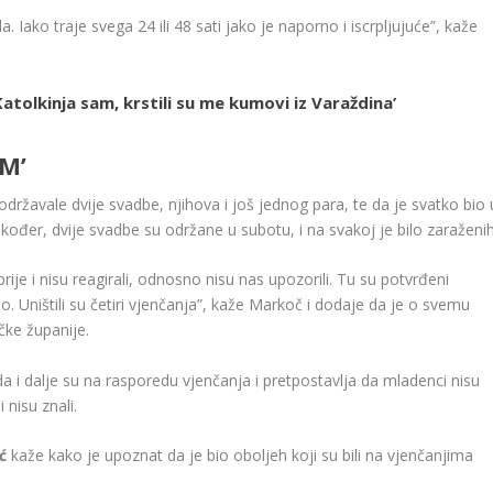
a. Iako traje svega 24 ili 48 sati jako je naporno i iscrpljujuće”, kaže
atolkinja sam, krstili su me kumovi iz Varaždina’
M’
ržavale dvije svadbe, njihova i još jednog para, te da je svatko bio 
kođer, dvije svadbe su održane u subotu, i na svakoj je bilo zaraženih
ije i nisu reagirali, odnosno nisu nas upozorili. Tu su potvrđeni
rao. Uništili su četiri vjenčanja”, kaže Markoč i dodaje da je o svemu
ke županije.
i dalje su na rasporedu vjenčanja i pretpostavlja da mladenci nisu
 nisu znali.
ć
kaže kako je upoznat da je bio oboljeh koji su bili na vjenčanjima