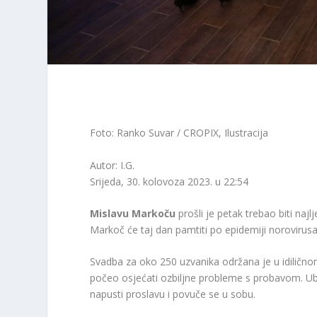
Foto: Ranko Suvar / CROPIX, Ilustracija
Autor: I.G.
Srijeda, 30. kolovoza 2023. u 22:54
Mislavu Markoču
prošli je petak trebao biti naj
Markoč će taj dan pamtiti po epidemiji norovirusa 
Svadba za oko 250 uzvanika održana je u idiličn
počeo osjećati ozbiljne probleme s probavom. Ubr
napusti proslavu i povuče se u sobu.