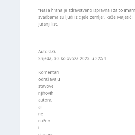
“Naša hrana je zdravstveno ispravna i za to imamo
svadbama su ljudi iz cijele zemlje”, kaže Majetić i
Jutanji list.
Autor:I.G.
Srijeda, 30. kolovoza 2023. u 22:54
Komentari
odražavaju
stavove
njihovih
autora,
ali
ne
nužno
i
stavove