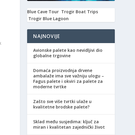
Blue Cave Tour
Trogir Boat Trips
Trogir Blue Lagoon
NAJNOVIJE
k
Avionske palete kao nevidljivi dio
globalne trgovine
Domaća proizvodnja drvene
ambalaže ima sve važniju ulogu –
Fagus palete i okviri za palete za
moderne tvrtke
a
Zašto sve više tvrtki ulaže u
kvalitetne brodske palete?
Sklad među susjedima: ključ za
miran i kvalitetan zajednički život