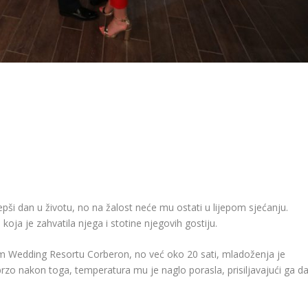
ljepši dan u životu, no na žalost neće mu ostati u lijepom sjećanju.
koja je zahvatila njega i stotine njegovih gostiju.
om Wedding Resortu Corberon, no već oko 20 sati, mladoženja je
zo nakon toga, temperatura mu je naglo porasla, prisiljavajući ga d