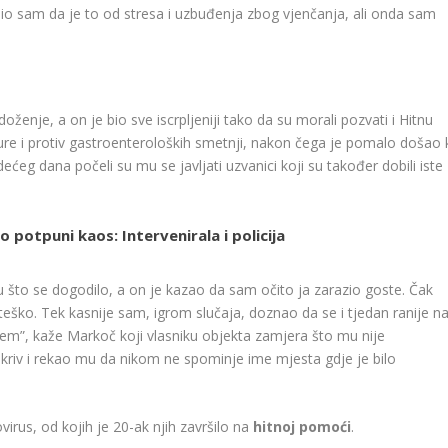
lio sam da je to od stresa i uzbuđenja zbog vjenčanja, ali onda sam
ženje, a on je bio sve iscrpljeniji tako da su morali pozvati i Hitnu
re i protiv gastroenteroloških smetnji, nakon čega je pomalo došao 
edećeg dana počeli su mu se javljati uzvanici koji su također dobili iste
 potpuni kaos: Intervenirala i policija
ku što se dogodilo, a on je kazao da sam očito ja zarazio goste. Čak
 teško. Tek kasnije sam, igrom slučaja, doznao da se i tjedan ranije n
jem”, kaže Markoč koji vlasniku objekta zamjera što mu nije
kriv i rekao mu da nikom ne spominje ime mjesta gdje je bilo
virus, od kojih je 20-ak njih završilo na
hitnoj pomoći
.