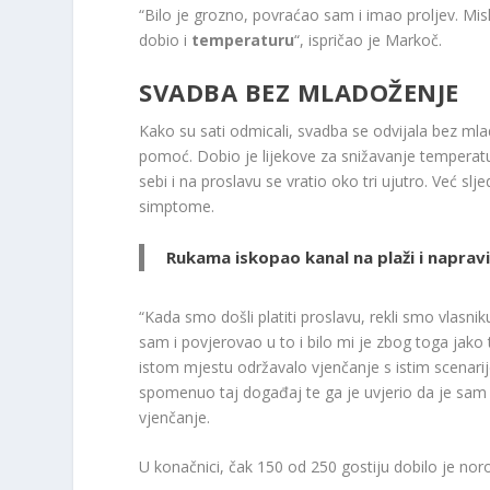
“Bilo je grozno, povraćao sam i imao proljev. Mis
dobio i
temperaturu
“, ispričao je Markoč.
SVADBA BEZ MLADOŽENJE
Kako su sati odmicali, svadba se odvijala bez mlado
pomoć. Dobio je lijekove za snižavanje temperatu
sebi i na proslavu se vratio oko tri ujutro. Već slj
simptome.
Rukama iskopao kanal na plaži i napravio
“Kada smo došli platiti proslavu, rekli smo vlasni
sam i povjerovao u to i bilo mi je zbog toga jako
istom mjestu održavalo vjenčanje s istim scenari
spomenuo taj događaj te ga je uvjerio da je sam 
vjenčanje.
U konačnici, čak 150 od 250 gostiju dobilo je noro