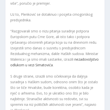
više”, poručio je premijer.
Uz to, Plenković se dotaknuo i posjeta crnogorskog
predsjednika.
“Razgovarali smo o nizu pitanja suradnje potpora
Europskom putu Crne Gore, ali isto tako i potpora
rješavanju otvorenih pitanja koja su na dnevnom redu.
Izvijestili smo danas o susretu s predsjednicom
Rezidualnog mehanizma, dakle Haških sudova. Ministar
Malenica i ja smo imali sastanke, izrazili
nezadovoljstvo
odlukom u vezi Simatovića
.
S druge strane, izrazili smo očekivanja da daljnja
suradnja s Haškim sudom, odnosno onim što je ostalo
što se tiče Hrvatske, bude korektna, osobito kada je
riječ o arhivima. Evo, to je ukratko ono što je bilo
najbitnije. Stranačke aktivnosti su redovite, svi su
spremni na niz političkih aktivnosti ove jeseni”, najavio