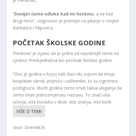
je Plenković.
“
Donijet ćemo odluke kad mi hoćemo
, a ne kad
drugi hoće”, odgovorio je premijer na pitanje o smjeni
Barbarića i Filipovića.
POČETAK ŠKOLSKE GODINE
Plenković je izjavio da je jedna od najvažnijih tema na
sjednici Predsjedništva bio početak školske godine.
“Ovo je godina u kojoj naši đaci idu svjesni da imaju
besplatan obrok, prijevoz i udžbenike, to su ogromna
postignuća. Idućih godina ćemo imati takva ulaganja da
ćemo imati jednosmjensku nastavu. To znači više
učenja, više boravka u školi, više znanja, više konk
VIŠE O TEMI
Izvor: Dnevnik.hr