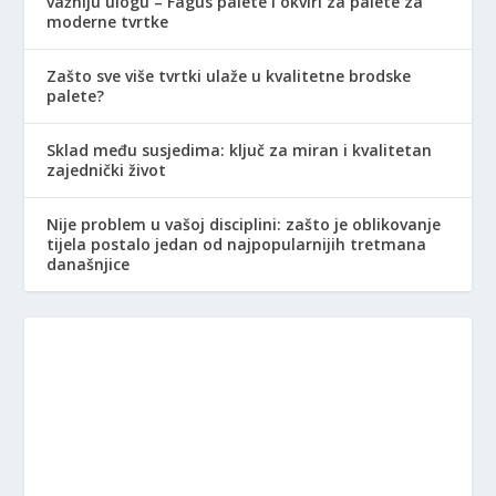
važniju ulogu – Fagus palete i okviri za palete za
moderne tvrtke
Zašto sve više tvrtki ulaže u kvalitetne brodske
palete?
Sklad među susjedima: ključ za miran i kvalitetan
zajednički život
Nije problem u vašoj disciplini: zašto je oblikovanje
tijela postalo jedan od najpopularnijih tretmana
današnjice