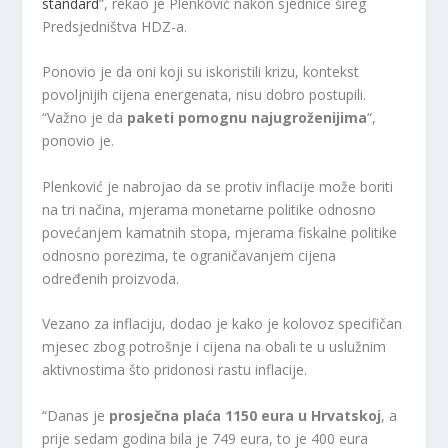
standard
“, rekao je Plenković nakon sjednice šireg
Predsjedništva HDZ-a.
Ponovio je da oni koji su iskoristili krizu, kontekst
povoljnijih cijena energenata, nisu dobro postupili.
“Važno je da
paketi pomognu najugroženijima
“,
ponovio je.
Plenković je nabrojao da se protiv inflacije može boriti
na tri načina, mjerama monetarne politike odnosno
povećanjem kamatnih stopa, mjerama fiskalne politike
odnosno porezima, te ograničavanjem cijena
određenih proizvoda.
Vezano za inflaciju, dodao je kako je kolovoz specifičan
mjesec zbog potrošnje i cijena na obali te u uslužnim
aktivnostima što pridonosi rastu inflacije.
“Danas je
prosječna plaća 1150 eura u Hrvatskoj
, a
prije sedam godina bila je 749 eura, to je 400 eura