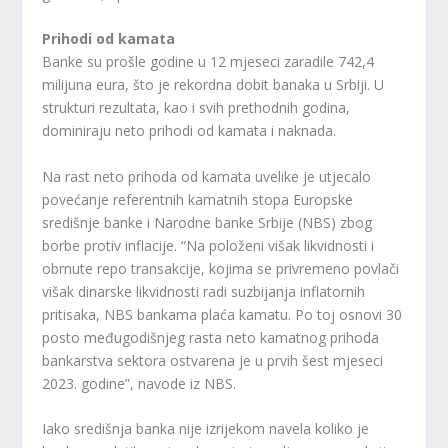
Prihodi od kamata
Banke su prošle godine u 12 mjeseci zaradile 742,4
milijuna eura, što je rekordna dobit banaka u Srbiji. U
strukturi rezultata, kao i svih prethodnih godina,
dominiraju neto prihodi od kamata i naknada.
Na rast neto prihoda od kamata uvelike je utjecalo
povećanje referentnih kamatnih stopa Europske
središnje banke i Narodne banke Srbije (NBS) zbog
borbe protiv inflacije. “Na položeni višak likvidnosti i
obrnute repo transakcije, kojima se privremeno povlači
višak dinarske likvidnosti radi suzbijanja inflatornih
pritisaka, NBS bankama plaća kamatu. Po toj osnovi 30
posto međugodišnjeg rasta neto kamatnog prihoda
bankarstva sektora ostvarena je u prvih šest mjeseci
2023. godine”, navode iz NBS.
Iako središnja banka nije izrijekom navela koliko je