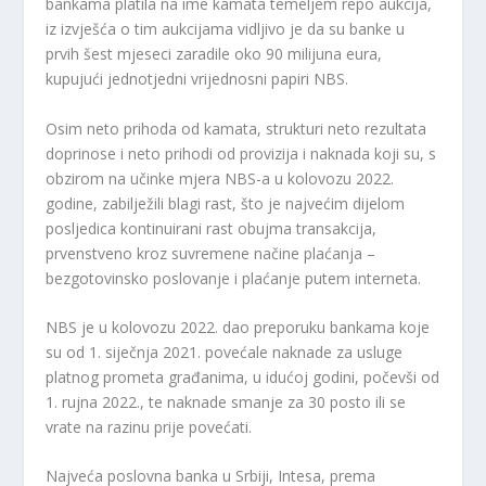
bankama platila na ime kamata temeljem repo aukcija,
iz izvješća o tim aukcijama vidljivo je da su banke u
prvih šest mjeseci zaradile oko 90 milijuna eura,
kupujući jednotjedni vrijednosni papiri NBS.
Osim neto prihoda od kamata, strukturi neto rezultata
doprinose i neto prihodi od provizija i naknada koji su, s
obzirom na učinke mjera NBS-a u kolovozu 2022.
godine, zabilježili blagi rast, što je najvećim dijelom
posljedica kontinuirani rast obujma transakcija,
prvenstveno kroz suvremene načine plaćanja –
bezgotovinsko poslovanje i plaćanje putem interneta.
NBS je u kolovozu 2022. dao preporuku bankama koje
su od 1. siječnja 2021. povećale naknade za usluge
platnog prometa građanima, u idućoj godini, počevši od
1. rujna 2022., te naknade smanje za 30 posto ili se
vrate na razinu prije povećati.
Najveća poslovna banka u Srbiji, Intesa, prema