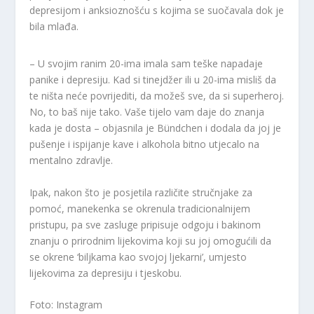
depresijom i anksioznošću s kojima se suočavala dok je
bila mlađa.
– U svojim ranim 20-ima imala sam teške napadaje
panike i depresiju. Kad si tinejdžer ili u 20-ima misliš da
te ništa neće povrijediti, da možeš sve, da si superheroj.
No, to baš nije tako. Vaše tijelo vam daje do znanja
kada je dosta – objasnila je Bündchen i dodala da joj je
pušenje i ispijanje kave i alkohola bitno utjecalo na
mentalno zdravlje.
Ipak, nakon što je posjetila različite stručnjake za
pomoć, manekenka se okrenula tradicionalnijem
pristupu, pa sve zasluge pripisuje odgoju i bakinom
znanju o prirodnim lijekovima koji su joj omogućili da
se okrene ‘biljkama kao svojoj ljekarni’, umjesto
lijekovima za depresiju i tjeskobu.
Foto: Instagram