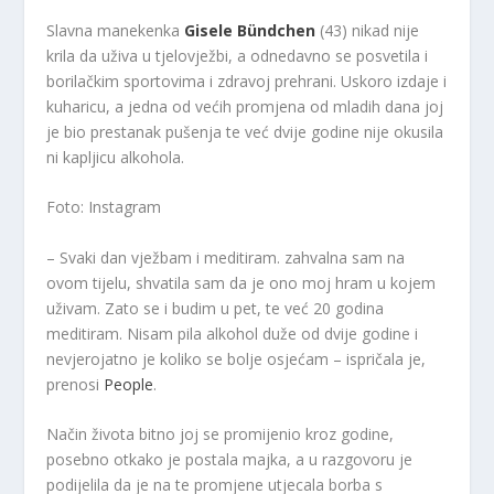
Slavna manekenka
Gisele Bündchen
(43) nikad nije
krila da uživa u tjelovježbi, a odnedavno se posvetila i
borilačkim sportovima i zdravoj prehrani. Uskoro izdaje i
kuharicu, a jedna od većih promjena od mladih dana joj
je bio prestanak pušenja te već dvije godine nije okusila
ni kapljicu alkohola.
Foto: Instagram
– Svaki dan vježbam i meditiram. zahvalna sam na
ovom tijelu, shvatila sam da je ono moj hram u kojem
uživam. Zato se i budim u pet, te već 20 godina
meditiram. Nisam pila alkohol duže od dvije godine i
nevjerojatno je koliko se bolje osjećam – ispričala je,
prenosi
People
.
Način života bitno joj se promijenio kroz godine,
posebno otkako je postala majka, a u razgovoru je
podijelila da je na te promjene utjecala borba s