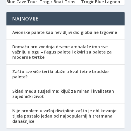
Blue Cave Tour
Trogir Boat Trips
Trogir Blue Lagoon
NAJNOVIJE
Avionske palete kao nevidljivi dio globalne trgovine
Domaća proizvodnja drvene ambalaže ima sve
važniju ulogu – Fagus palete i okviri za palete za
moderne tvrtke
Zašto sve više tvrtki ulaže u kvalitetne brodske
palete?
Sklad među susjedima: ključ za miran i kvalitetan
zajednički život
Nije problem u vašoj disciplini: zašto je oblikovanje
tijela postalo jedan od najpopularnijih tretmana
današnjice