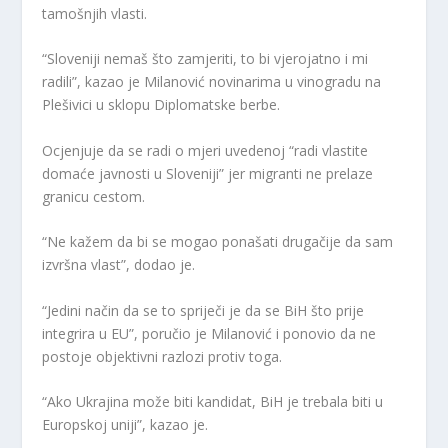
tamošnjih vlasti.
“Sloveniji nemaš što zamjeriti, to bi vjerojatno i mi
radili”, kazao je Milanović novinarima u vinogradu na
Plešivici u sklopu Diplomatske berbe.
Ocjenjuje da se radi o mjeri uvedenoj “radi vlastite
domaće javnosti u Sloveniji” jer migranti ne prelaze
granicu cestom.
“Ne kažem da bi se mogao ponašati drugačije da sam
izvršna vlast”, dodao je.
“Jedini način da se to spriječi je da se BiH što prije
integrira u EU”, poručio je Milanović i ponovio da ne
postoje objektivni razlozi protiv toga.
“Ako Ukrajina može biti kandidat, BiH je trebala biti u
Europskoj uniji”, kazao je.