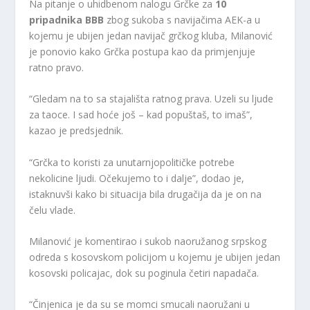
Na pitanje o uhidbenom nalogu Grčke za
10
pripadnika BBB
zbog sukoba s navijačima AEK-a u
kojemu je ubijen jedan navijač grčkog kluba, Milanović
je ponovio kako Grčka postupa kao da primjenjuje
ratno pravo.
“Gledam na to sa stajališta ratnog prava. Uzeli su ljude
za taoce. I sad hoće još – kad popuštaš, to imaš”,
kazao je predsjednik.
“Grčka to koristi za unutarnjopolitičke potrebe
nekolicine ljudi. Očekujemo to i dalje”, dodao je,
istaknuvši kako bi situacija bila drugačija da je on na
čelu vlade.
Milanović je komentirao i sukob naoružanog srpskog
odreda s kosovskom policijom u kojemu je ubijen jedan
kosovski policajac, dok su poginula četiri napadača.
“Činjenica je da su se momci smucali naoružani u