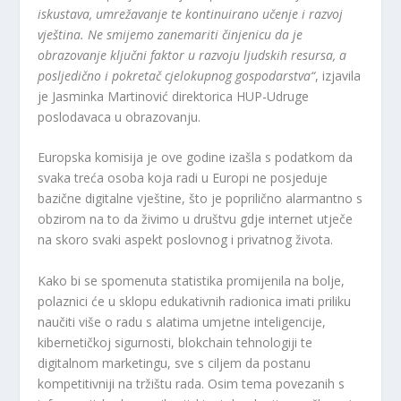
iskustava, umrežavanje te kontinuirano učenje i razvoj
vještina. Ne smijemo zanemariti činjenicu da je
obrazovanje ključni faktor u razvoju ljudskih resursa, a
posljedično i pokretač cjelokupnog gospodarstva“
, izjavila
je Jasminka Martinović direktorica HUP-Udruge
poslodavaca u obrazovanju.
Europska komisija je ove godine izašla s podatkom da
svaka treća osoba koja radi u Europi ne posjeduje
bazične digitalne vještine, što je poprilično alarmantno s
obzirom na to da živimo u društvu gdje internet utječe
na skoro svaki aspekt poslovnog i privatnog života.
Kako bi se spomenuta statistika promijenila na bolje,
polaznici će u sklopu edukativnih radionica imati priliku
naučiti više o radu s alatima umjetne inteligencije,
kibernetičkoj sigurnosti, blokchain tehnologiji te
digitalnom marketingu, sve s ciljem da postanu
kompetitivniji na tržištu rada. Osim tema povezanih s