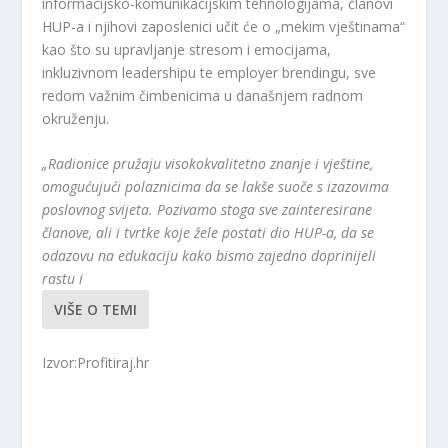
informacijsko-komunikacijskim tehnologijama, članovi
HUP-a i njihovi zaposlenici učit će o „mekim vještinama“
kao što su upravljanje stresom i emocijama,
inkluzivnom leadershipu te employer brendingu, sve
redom važnim čimbenicima u današnjem radnom
okruženju.
„Radionice pružaju visokokvalitetno znanje i vještine,
omogućujući polaznicima da se lakše suoče s izazovima
poslovnog svijeta. Pozivamo stoga sve zainteresirane
članove, ali i tvrtke koje žele postati dio HUP-a, da se
odazovu na edukaciju kako bismo zajedno doprinijeli
rastu i
VIŠE O TEMI
Izvor:Profitiraj.hr