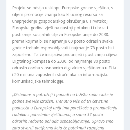
Projekt se odvija u sklopu Europske godine vještina, s
ciljem promocije znanja kao ključnog resursa za
unaprjeđenje gospodarskog okruženja u Hrvatskoj.
Europska godina vještina nastoji potaknuti i ubrzati
postizanje socijalnih ciljeva Europske unije do 2030.
prema kojima bi se najmanje 60 posto odraslih svake
godine trebalo osposobljavati i najmanje 78 posto biti
zaposleno. Ta će inicijativa pridonijeti i postizanju ciljeva
Digitalnog kompasa do 2030. od najmanje 80 posto
odraslih osoba s osnovnim digitalnim vještinama u EU-u
i 20 milijuna zaposlenih stručnjaka za informacijsko-
komunikacijske tehnologije.
„Disbalans u potražnji i ponudi na tržištu rada svake je
godine sve više izražen. Trenutno više od tri četvrtine
poduzeća u Europskoj uniji ima poteškoće u pronalaženju
radnika s potrebnim vještinama, a samo 37 posto
odraslih redovito pohađa osposobljavanje. Upravo smo
zato stvorili platformu koja će potaknuti razmjenu