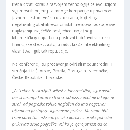
treba držati korak s razvojem tehnologije te evolucijom
sigurnosnih prijetnji, a mnoge kompanije u privatnom i
javnom sektoru već su u zaostatku, koji zbog
negativnih globalnih ekonomskih trendova, postaje sve
naglašeniji. Najčešće posljedice uspješnog
kibernetičkog napada na poslovni ili državni sektor su
financijske štete, zastoj u radu, krađa intelektualnog
vlasništva i gubitak reputacije.
Na konferenciji su predavanja održali međunarodni IT
stručnjaci iz Škotske, Brazila, Portugala, Njemačke,
Češke Republike i Hrvatske.
„
Potrebno je razvijati svijest o kibernetičkoj sigurnosti
bez stvaranja kulture straha, odnosno okoline u kojoj je
strah od pogreške toliko naglašen da ima negativan
učinak na postojeće sigurnosne prakse. Moramo biti
transparentni i iskreni, jer ako korisnici osjete potrebu
prikrivati svoje pogreške, velika je vjerojatnost da će