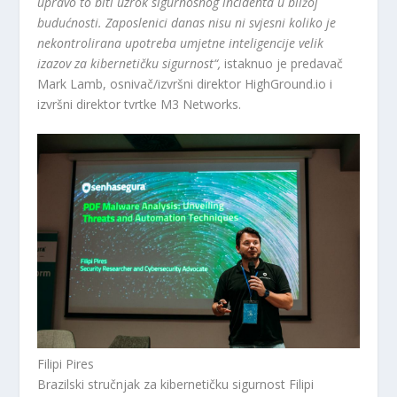
upravo to biti uzrok sigurnosnog incidenta u bližoj
budućnosti. Zaposlenici danas nisu ni svjesni koliko je
nekontrolirana upotreba umjetne inteligencije velik
izazov za kibernetičku sigurnost“,
istaknuo je predavač
Mark Lamb, osnivač/izvršni direktor HighGround.io i
izvršni direktor tvrtke M3 Networks.
Filipi Pires
Brazilski stručnjak za kibernetičku sigurnost Filipi