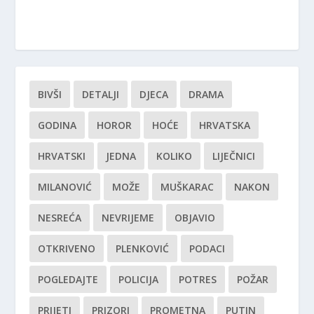
BIVŠI
DETALJI
DJECA
DRAMA
GODINA
HOROR
HOĆE
HRVATSKA
HRVATSKI
JEDNA
KOLIKO
LIJEČNICI
MILANOVIĆ
MOŽE
MUŠKARAC
NAKON
NESREĆA
NEVRIJEME
OBJAVIO
OTKRIVENO
PLENKOVIĆ
PODACI
POGLEDAJTE
POLICIJA
POTRES
POŽAR
PRIJETI
PRIZORI
PROMETNA
PUTIN