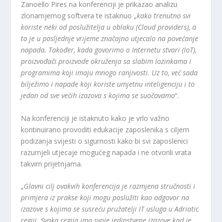
Zanoello Pires na konferenciji je prikazao analizu
zlonamjernog softvera te istaknuo „
kako trenutno svi
koriste neki od poslužitelja u oblaku (Cloud providers), a
to je u posljednje vrijeme značajno utjecalo na povećanje
napada. Također, kada govorimo o Internetu stvari (IoT),
proizvođači proizvode okruženja sa slabim lozinkama i
programima koji imaju mnogo ranjivosti. Uz to, već sada
bilježimo i napade koji koriste umjetnu inteligenciju i to
jedan od sve većih izazova s kojima se suočavamo
“.
Na konferenciji je istaknuto kako je vrlo važno
kontinuirano provoditi edukacije zaposlenika s ciljem
podizanja svijesti o sigurnosti kako bi svi zaposlenici
razumjeli utjecaje mogućeg napada i ne otvorili vrata
takvim prijetnjama.
„
Glavni cilj ovakvih konferencija je razmjena stručnosti i
primjera iz prakse koji mogu poslužiti kao odgovor na
izazove s kojima se susreću pružatelji IT usluga u Adriatic
regiji. Svaka regija ima svoje jedinstvene izazove kad je