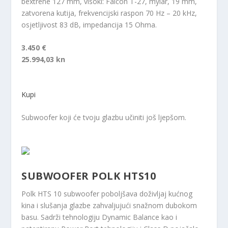
bextrene 127 mm, visoki: Falcon T-27, mylar, 19 mm,
zatvorena kutija, frekvencijski raspon 70 Hz – 20 kHz,
osjetljivost 83 dB, impedancija 15 Ohma.
3.450 €
25.994,03 kn
Kupi
Subwoofer koji će tvoju glazbu učiniti još ljepšom.
SUBWOOFER POLK HTS10
Polk HTS 10 subwoofer poboljšava doživljaj kućnog
kina i slušanja glazbe zahvaljujući snažnom dubokom
basu. Sadrži tehnologiju Dynamic Balance kao i