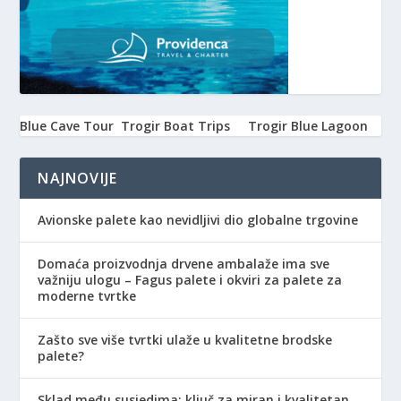
Blue Cave Tour
Trogir Boat Trips
Trogir Blue Lagoon
NAJNOVIJE
Avionske palete kao nevidljivi dio globalne trgovine
Domaća proizvodnja drvene ambalaže ima sve
važniju ulogu – Fagus palete i okviri za palete za
moderne tvrtke
Zašto sve više tvrtki ulaže u kvalitetne brodske
palete?
Sklad među susjedima: ključ za miran i kvalitetan