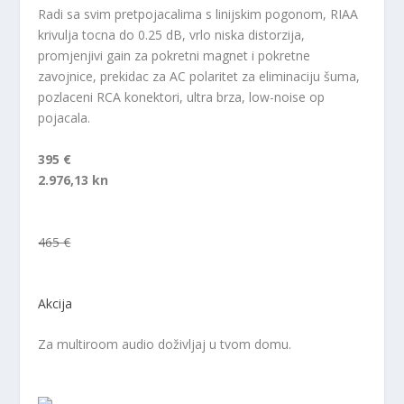
Radi sa svim pretpojacalima s linijskim pogonom, RIAA
krivulja tocna do 0.25 dB, vrlo niska distorzija,
promjenjivi gain za pokretni magnet i pokretne
zavojnice, prekidac za AC polaritet za eliminaciju šuma,
pozlaceni RCA konektori, ultra brza, low-noise op
pojacala.
395 €
2.976,13 kn
465 €
Akcija
Za multiroom audio doživljaj u tvom domu.