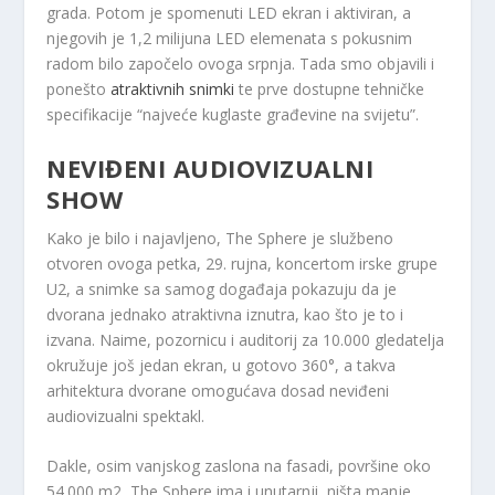
grada. Potom je spomenuti LED ekran i aktiviran, a
njegovih je 1,2 milijuna LED elemenata s pokusnim
radom bilo započelo ovoga srpnja. Tada smo objavili i
ponešto
atraktivnih snimki
te prve dostupne tehničke
specifikacije “najveće kuglaste građevine na svijetu”.
NEVIĐENI AUDIOVIZUALNI
SHOW
Kako je bilo i najavljeno, The Sphere je službeno
otvoren ovoga petka, 29. rujna, koncertom irske grupe
U2, a snimke sa samog događaja pokazuju da je
dvorana jednako atraktivna iznutra, kao što je to i
izvana. Naime, pozornicu i auditorij za 10.000 gledatelja
okružuje još jedan ekran, u gotovo 360°, a takva
arhitektura dvorane omogućava dosad neviđeni
audiovizualni spektakl.
Dakle, osim vanjskog zaslona na fasadi, površine oko
54.000 m
2
, The Sphere ima i unutarnji, ništa manje