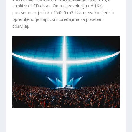
atraktivni LED ekran. On nudi rezoluciju od 16K,
površinom mjeri oko 15.000 m
2
. Uz to, svako sjedalo
opremljeno je haptičkim uređajima za poseban
doživljaj.