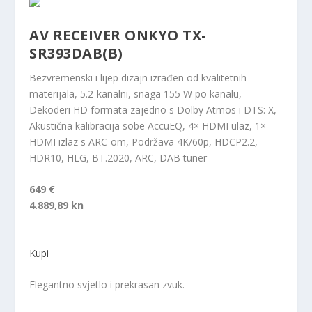
AV RECEIVER ONKYO TX-
SR393DAB(B)
Bezvremenski i lijep dizajn izrađen od kvalitetnih
materijala, 5.2-kanalni, snaga 155 W po kanalu,
Dekoderi HD formata zajedno s Dolby Atmos i DTS: X,
Akustična kalibracija sobe AccuEQ, 4× HDMI ulaz, 1×
HDMI izlaz s ARC-om, Podržava 4K/60p, HDCP2.2,
HDR10, HLG, BT.2020, ARC, DAB tuner
649 €
4.889,89 kn
Kupi
Elegantno svjetlo i prekrasan zvuk.