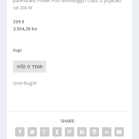
patentiranu Power Port tehnologiju i Class D pojačalo
od 200 W.
339 €
2.554,20 kn
Kupi
VIŠE O TEMI
Izvor:Bug.hr
SHARE: