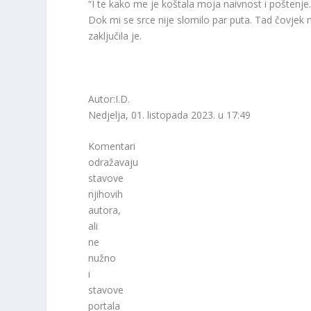
“I te kako me je koštala moja naivnost i poštenje
Dok mi se srce nije slomilo par puta. Tad čovjek na
zaključila je.
Autor:I.D.
Nedjelja, 01. listopada 2023. u 17:49
Komentari
odražavaju
stavove
njihovih
autora,
ali
ne
nužno
i
stavove
portala