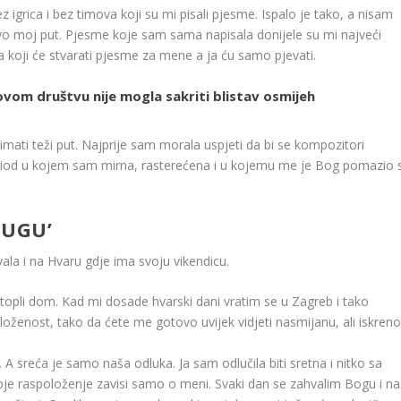
 igrica i bez timova koji su mi pisali pjesme. Ispalo je tako, a nisam
ovo moj put. Pjesme koje sam sama napisala donijele su mi najveći
 koji će stvarati pjesme za mene a ja ću samo pjevati.
u ovom društvu nije mogla sakriti blistav osmijeh
mati teži put. Najprije sam morala uspjeti da bi se kompozitori
 period u kojem sam mirna, rasterećena i u kojemu me je Bog pomazio 
TUGU’
vala i na Hvaru gdje ima svoju vikendicu.
topli dom. Kad mi dosade hvarski dani vratim se u Zagreb i tako
oženost, tako da ćete me gotovo uvijek vidjeti nasmijanu, ali iskreno
 A sreća je samo naša odluka. Ja sam odlučila biti sretna i nitko sa
je raspoloženje zavisi samo o meni. Svaki dan se zahvalim Bogu i na