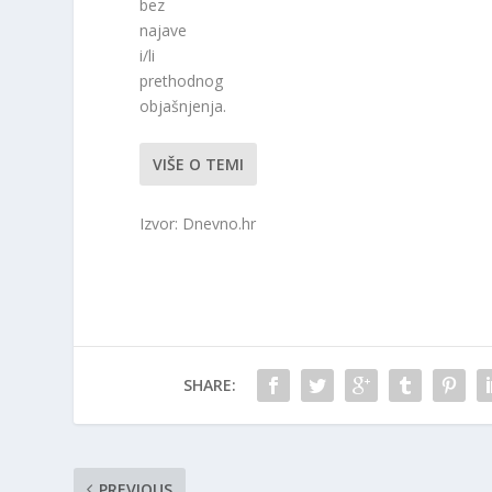
bez
najave
i/li
prethodnog
objašnjenja.
VIŠE O TEMI
Izvor: Dnevno.hr
SHARE:
PREVIOUS