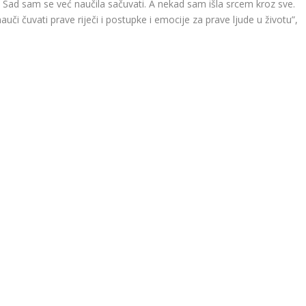
. Sad sam se već naučila sačuvati. A nekad sam išla srcem kroz sve.
uči čuvati prave riječi i postupke i emocije za prave ljude u životu”,