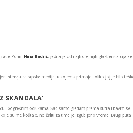
agrade Porin,
Nina Badrić
, jedna je od najtrofejnijih glazbenica čija se
jen intervju za srpske medije, u kojemu priznaje koliko joj je bilo tešk
EZ SKANDALA’
ošću i pogrešnim odlukama. Sad samo gledam prema sutra i bavim se
oje su me koštale, no žaliti za time je izgubljeno vreme. Drugi puta