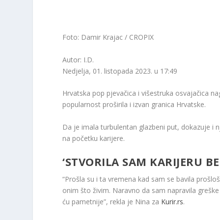
Foto: Damir Krajac / CROPIX
Autor: I.D.
Nedjelja, 01. listopada 2023. u 17:49
Hrvatska pop pjevačica i višestruka osvajačica n
popularnost proširila i izvan granica Hrvatske.
Da je imala turbulentan glazbeni put, dokazuje i n
na početku karijere.
‘STVORILA SAM KARIJERU B
“Prošla su i ta vremena kad sam se bavila prošl
onim što živim. Naravno da sam napravila greške k
ću pametnije”, rekla je Nina za
Kurir.rs
.