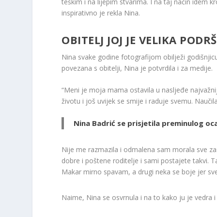
teškim i na lijepim stvarima. I na taj način idem k
inspirativno je rekla Nina.
OBITELJ JOJ JE VELIKA PODR
Nina svake godine fotografijom obilježi godišnji
povezana s obitelji, Nina je potvrdila i za medije.
“Meni je moja mama ostavila u nasljeđe najvažnij
životu i još uvijek se smije i raduje svemu. Nauč
Nina Badrić se prisjetila preminulog oc
Nije me razmazila i odmalena sam morala sve zasl
dobre i poštene roditelje i sami postajete takvi. 
Makar mirno spavam, a drugi neka se boje jer sve
Naime, Nina se osvrnula i na to kako ju je vedra i 