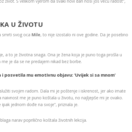
roz život. S velikom vjerom da svaki novi dan nosi još veću radost”,
ŠKA U ŽIVOTU
cu smrti svog oca
Mile
, to nije izostalo ni ove godine. Da je posebno
e, a to je životna snaga. Ona je žena koja je puno toga prošla u
ila me je da se ne predajem nikad bez borbe.
a i posvetila mu emotivnu objavu: ‘Uvijek si sa mnom’
užiti svojim radom. Dala mi je poštenje i iskrenost, jer ako imate
Ta naivnost me je puno koštala u životu, no najljepše mi je ovako.
 ipak jednom dođe na svoje”, priznala je.
blaga narav poprilično koštala životnih lekcija.