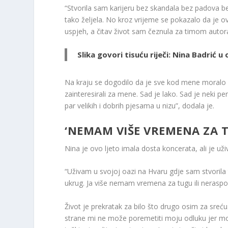
“Stvorila sam karijeru bez skandala bez padova bez
tako željela. No kroz vrijeme se pokazalo da je 
uspjeh, a čitav život sam čeznula za timom autora
Slika govori tisuću riječi: Nina Badrić 
Na kraju se dogodilo da je sve kod mene moralo i
zainteresirali za mene. Sad je lako. Sad je neki
par velikih i dobrih pjesama u nizu”, dodala je.
‘NEMAM VIŠE VREMENA ZA 
Nina je ovo ljeto imala dosta koncerata, ali je uži
“Uživam u svojoj oazi na Hvaru gdje sam stvorila 
ukrug. Ja više nemam vremena za tugu ili neraspol
Život je prekratak za bilo što drugo osim za sreću.
strane mi ne može poremetiti moju odluku jer mo