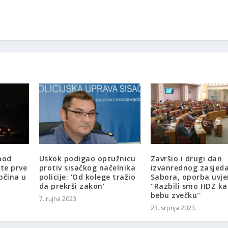
pod
Uskok podigao optužnicu
Završio i drugi dan
te prve
protiv sisačkog načelnika
izvanrednog zasjed
očina u
policije: ‘Od kolege tražio
Sabora, oporba uvje
da prekrši zakon’
''Razbili smo HDZ k
bebu zvečku''
7. rujna 2023.
23. srpnja 2023.