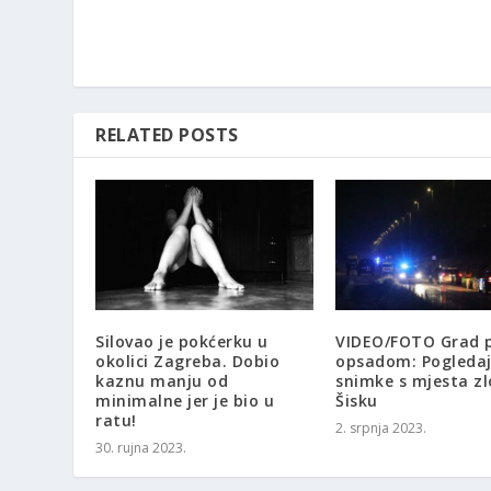
RELATED POSTS
Silovao je pokćerku u
VIDEO/FOTO Grad 
okolici Zagreba. Dobio
opsadom: Pogledaj
kaznu manju od
snimke s mjesta zl
minimalne jer je bio u
Šisku
ratu!
2. srpnja 2023.
30. rujna 2023.