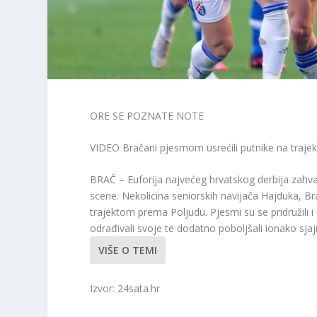
ORE SE POZNATE NOTE
VIDEO Bračani pjesmom usrećili putnike na trajek
BRAČ – Euforija najvećeg hrvatskog derbija zahvatila
scene. Nekolicina seniorskih navijača Hajduka, Bra
trajektom prema Poljudu. Pjesmi su se pridružili i 
odrađivali svoje te dodatno poboljšali ionako sja
VIŠE O TEMI
Izvor: 24sata.hr