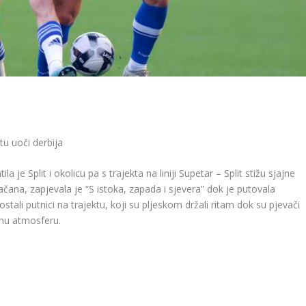
tu uoči derbija
 je Split i okolicu pa s trajekta na liniji Supetar – Split stižu sjajne
čana, zapjevala je “S istoka, zapada i sjevera” dok je putovala
ostali putnici na trajektu, koji su pljeskom držali ritam dok su pjevači
jnu atmosferu.