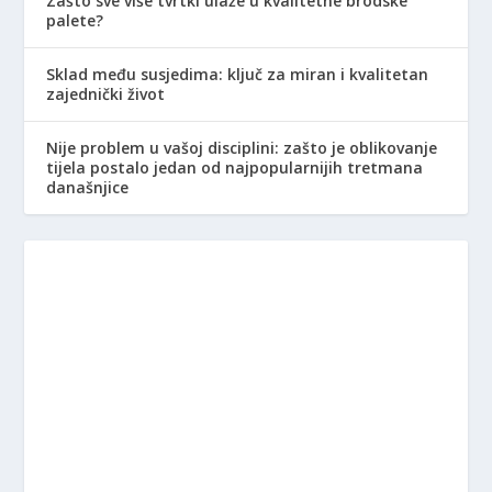
Zašto sve više tvrtki ulaže u kvalitetne brodske
palete?
Sklad među susjedima: ključ za miran i kvalitetan
zajednički život
Nije problem u vašoj disciplini: zašto je oblikovanje
tijela postalo jedan od najpopularnijih tretmana
današnjice