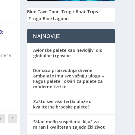
Blue Cave Tour
Trogir Boat Trips
Trogir Blue Lagoon
3:
NAJNOVIJE
Avionske palete kao nevidljivi dio
esreća
globalne trgovine
Domaća proizvodnja drvene
ambalaže ima sve važniju ulogu –
Fagus palete i okviri za palete za
moderne tvrtke
Zašto sve više tvrtki ulaže u
kvalitetne brodske palete?
3
Sklad među susjedima: ključ za
miran i kvalitetan zajednički život