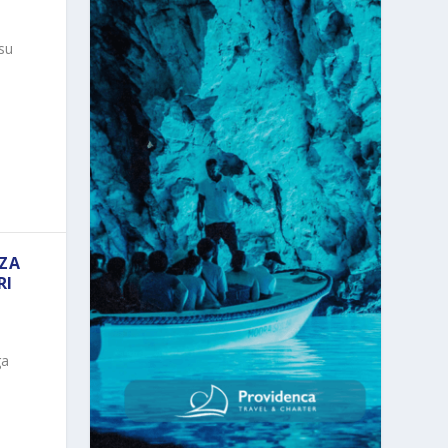
su
 ZA
RI
ga