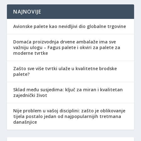
NAJNOVIJE
Avionske palete kao nevidljivi dio globalne trgovine
Domaća proizvodnja drvene ambalaže ima sve
važniju ulogu – Fagus palete i okviri za palete za
moderne tvrtke
Zašto sve više tvrtki ulaže u kvalitetne brodske
palete?
Sklad među susjedima: ključ za miran i kvalitetan
zajednički život
Nije problem u vašoj disciplini: zašto je oblikovanje
tijela postalo jedan od najpopularnijih tretmana
današnjice