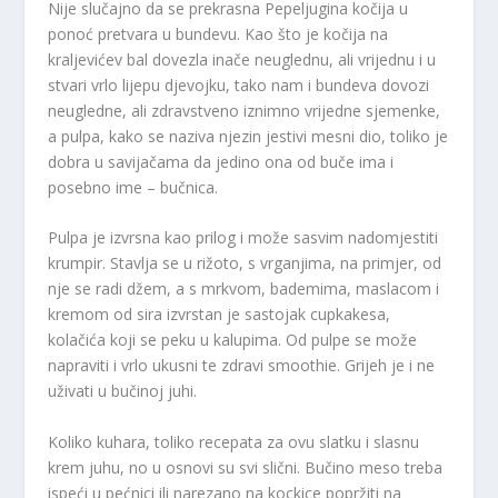
Nije slučajno da se prekrasna Pepeljugina kočija u
ponoć pretvara u bundevu. Kao što je kočija na
kraljevićev bal dovezla inače neuglednu, ali vrijednu i u
stvari vrlo lijepu djevojku, tako nam i bundeva dovozi
neugledne, ali zdravstveno iznimno vrijedne sjemenke,
a pulpa, kako se naziva njezin jestivi mesni dio, toliko je
dobra u savijačama da jedino ona od buče ima i
posebno ime – bučnica.
Pulpa je izvrsna kao prilog i može sasvim nadomjestiti
krumpir. Stavlja se u rižoto, s vrganjima, na primjer, od
nje se radi džem, a s mrkvom, bademima, maslacom i
kremom od sira izvrstan je sastojak cupkakesa,
kolačića koji se peku u kalupima. Od pulpe se može
napraviti i vrlo ukusni te zdravi smoothie. Grijeh je i ne
uživati u bučinoj juhi.
Koliko kuhara, toliko recepata za ovu slatku i slasnu
krem juhu, no u osnovi su svi slični. Bučino meso treba
ispeći u pećnici ili narezano na kockice popržiti na