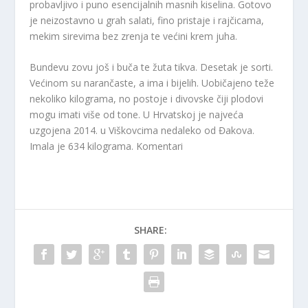
probavljivo i puno esencijalnih masnih kiselina. Gotovo
je neizostavno u grah salati, fino pristaje i rajčicama,
mekim sirevima bez zrenja te većini krem juha.
Bundevu zovu još i buča te žuta tikva. Desetak je sorti.
Većinom su narančaste, a ima i bijelih. Uobičajeno teže
nekoliko kilograma, no postoje i divovske čiji plodovi
mogu imati više od tone. U Hrvatskoj je najveća
uzgojena 2014. u Viškovcima nedaleko od Đakova.
Imala je 634 kilograma. Komentari
SHARE: