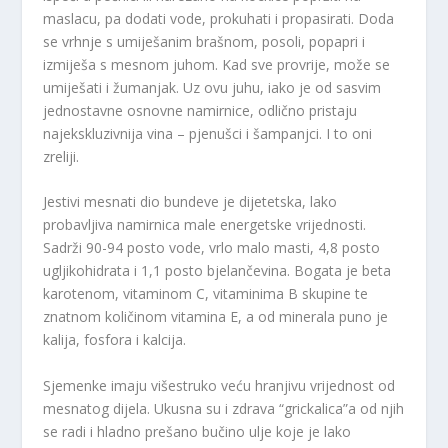
maslacu, pa dodati vode, prokuhati i propasirati. Doda
se vrhnje s umiješanim brašnom, posoli, popapri i
izmiješa s mesnom juhom. Kad sve provrije, može se
umiješati i žumanjak. Uz ovu juhu, iako je od sasvim
jednostavne osnovne namirnice, odlično pristaju
najekskluzivnija vina – pjenušci i šampanjci. I to oni
zreliji.
Jestivi mesnati dio bundeve je dijetetska, lako
probavljiva namirnica male energetske vrijednosti.
Sadrži 90-94 posto vode, vrlo malo masti, 4,8 posto
ugljikohidrata i 1,1 posto bjelančevina. Bogata je beta
karotenom, vitaminom C, vitaminima B skupine te
znatnom količinom vitamina E, a od minerala puno je
kalija, fosfora i kalcija.
Sjemenke imaju višestruko veću hranjivu vrijednost od
mesnatog dijela. Ukusna su i zdrava “grickalica”a od njih
se radi i hladno prešano bučino ulje koje je lako