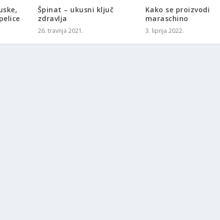
uske,
Špinat – ukusni ključ
Kako se proizvodi
pelice
zdravlja
maraschino
26. travnja 2021.
3. lipnja 2022.