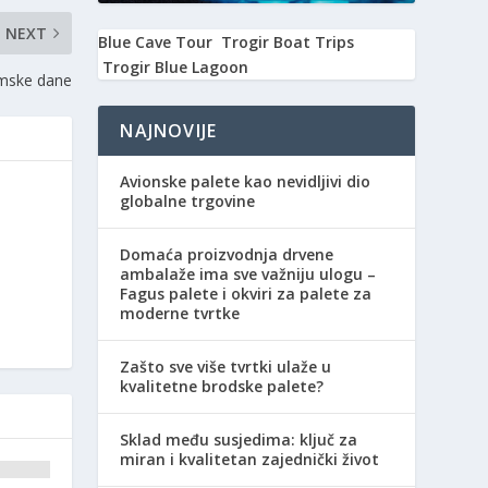
NEXT
Blue Cave Tour
Trogir Boat Trips
Trogir Blue Lagoon
zimske dane
NAJNOVIJE
Avionske palete kao nevidljivi dio
globalne trgovine
Domaća proizvodnja drvene
ambalaže ima sve važniju ulogu –
Fagus palete i okviri za palete za
moderne tvrtke
Zašto sve više tvrtki ulaže u
kvalitetne brodske palete?
Sklad među susjedima: ključ za
miran i kvalitetan zajednički život