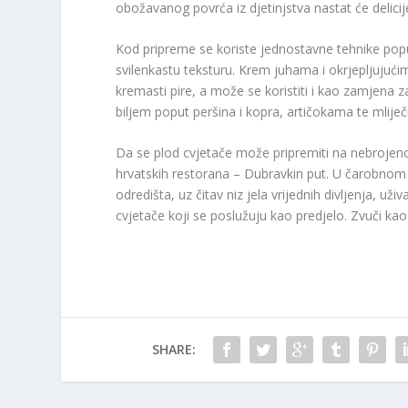
obožavanog povrća iz djetinjstva nastat će delicije
Kod pripreme se koriste jednostavne tehnike poput
svilenkastu teksturu. Krem juhama i okrjepljujućim
kremasti pire, a može se koristiti i kao zamjena 
biljem poput peršina i kopra, artičokama te mlije
Da se plod cvjetače može pripremiti na nebrojen
hrvatskih restorana – Dubravkin put. U čarobn
odredišta, uz čitav niz jela vrijednih divljenja, uži
cvjetače koji se poslužuju kao predjelo. Zvuči kao
SHARE: