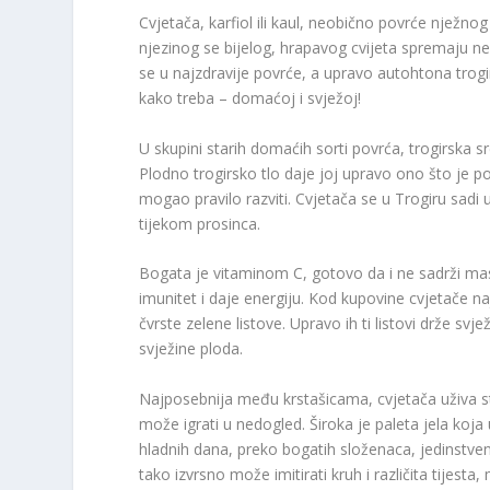
Cvjetača, karfiol ili kaul, neobično povrće njež
njezinog se bijelog, hrapavog cvijeta spremaju neod
se u najzdravije povrće, a upravo autohtona trogi
kako treba – domaćoj i svježoj!
U skupini starih domaćih sorti povrća, trogirska s
Plodno trogirsko tlo daje joj upravo ono što je po
mogao pravilo razviti. Cvjetača se u Trogiru sadi 
tijekom prosinca.
Bogata je vitaminom C, gotovo da i ne sadrži masti
imunitet i daje energiju. Kod kupovine cvjetače naj
čvrste zelene listove. Upravo ih ti listovi drže sv
svježine ploda.
Najposebnija među krstašicama, cvjetača uživa 
može igrati u nedogled. Široka je paleta jela koja
hladnih dana, preko bogatih složenaca, jedinstve
tako izvrsno može imitirati kruh i različita tijesta