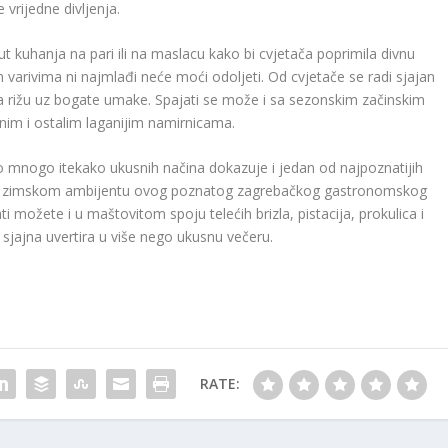
 vrijedne divljenja.
 kuhanja na pari ili na maslacu kako bi cvjetača poprimila divnu
 varivima ni najmlađi neće moći odoljeti. Od cvjetače se radi sjajan
za rižu uz bogate umake. Spajati se može i sa sezonskim začinskim
čnim i ostalim laganijim namirnicama.
o mnogo itekako ukusnih načina dokazuje i jedan od najpoznatijih
om zimskom ambijentu ovog poznatog zagrebačkog gastronomskog
vati možete i u maštovitom spoju telećih brizla, pistacija, prokulica i
 sjajna uvertira u više nego ukusnu večeru.
RATE: