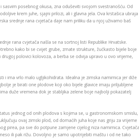
nog i sasvim posebnog okusa, zna oduševiti svojom svestranošću. Od
oljive krem juhe, sjajni prilozi, ali i glavna jela. Ova krstašica ubraja
rska srednje rana cvjetača daje nam priliku da u njoj uživamo baš
rednje rana cvjetača našla se na sortnoj listi Republike Hrvatske.
trebno kako bi se cvijet grube, zrnate strukture, žućkasto bijele boje
u drugoj polovici kolovoza, a berba se odvija upravo u ovo vrijeme,
 i ima vrlo malo ugljikohidrata. Idealna je zimska namirnica jer diže
bolje je birati one plodove koji oko bijele glavice imaju priljubljene
ježima duže vremena dok je stabljika zelene boje najbolji pokazatelj
status jednog od onih plodova s kojima se, u gastronomskom smislu,
 uključuju ovaj zimski plod, od domaćih juha koje nas griju za vrijeme
nog pirea, pa sve do potpune zamjene cijelog niza namirnica. Cvjetač
, meso ili pak rižu. Dovoljno je samo upotrijebiti maštu i od ne tako