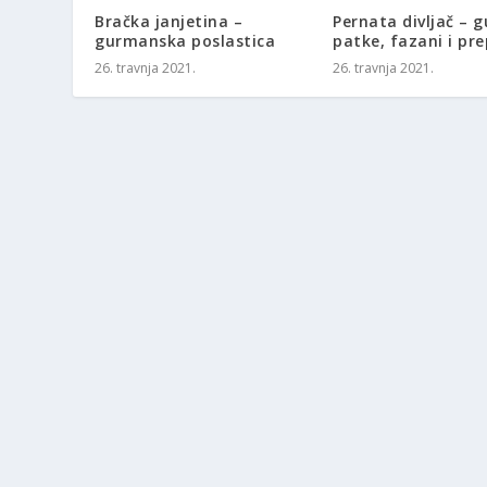
Bračka janjetina –
Pernata divljač – g
gurmanska poslastica
patke, fazani i pre
26. travnja 2021.
26. travnja 2021.