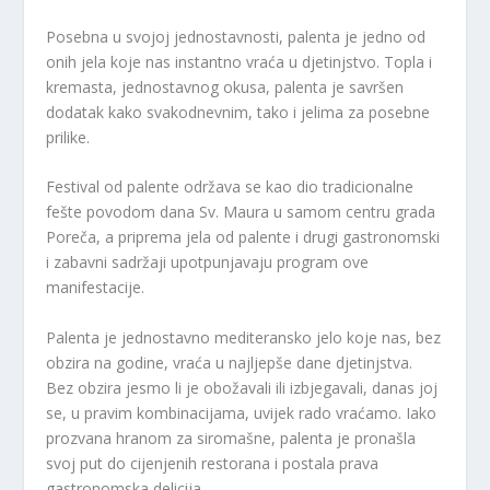
Posebna u svojoj jednostavnosti, palenta je jedno od
onih jela koje nas instantno vraća u djetinjstvo. Topla i
kremasta, jednostavnog okusa, palenta je savršen
dodatak kako svakodnevnim, tako i jelima za posebne
prilike.
Festival od palente održava se kao dio tradicionalne
fešte povodom dana Sv. Maura u samom centru grada
Poreča, a priprema jela od palente i drugi gastronomski
i zabavni sadržaji upotpunjavaju program ove
manifestacije.
Palenta je jednostavno mediteransko jelo koje nas, bez
obzira na godine, vraća u najljepše dane djetinjstva.
Bez obzira jesmo li je obožavali ili izbjegavali, danas joj
se, u pravim kombinacijama, uvijek rado vraćamo. Iako
prozvana hranom za siromašne, palenta je pronašla
svoj put do cijenjenih restorana i postala prava
gastronomska delicija.