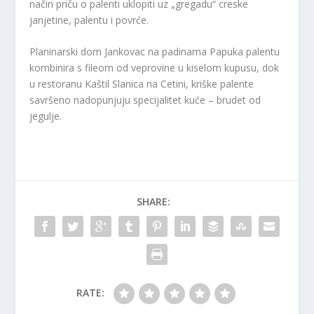
način priču o palenti uklopiti uz „gregadu“ creske
janjetine, palentu i povrće.
Planinarski dom Jankovac na padinama Papuka palentu
kombinira s fileom od veprovine u kiselom kupusu, dok
u restoranu Kaštil Slanica na Cetini, kriške palente
savršeno nadopunjuju specijalitet kuće – brudet od
jegulje.
SHARE:
RATE: