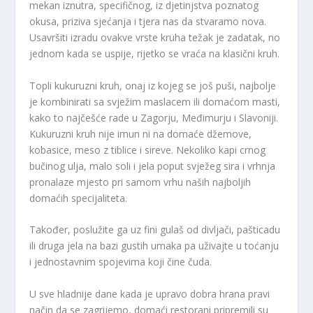
mekan iznutra, specifičnog, iz djetinjstva poznatog
okusa, priziva sjećanja i tjera nas da stvaramo nova.
Usavršiti izradu ovakve vrste kruha težak je zadatak, no
jednom kada se uspije, rijetko se vraća na klasični kruh.
Topli kukuruzni kruh, onaj iz kojeg se još puši, najbolje
je kombinirati sa svježim maslacem ili domaćom masti,
kako to najčešće rade u Zagorju, Međimurju i Slavoniji.
Kukuruzni kruh nije imun ni na domaće džemove,
kobasice, meso z tiblice i sireve. Nekoliko kapi crnog
bučinog ulja, malo soli i jela poput svježeg sira i vrhnja
pronalaze mjesto pri samom vrhu naših najboljih
domaćih specijaliteta.
Također, poslužite ga uz fini gulaš od divljači, pašticadu
ili druga jela na bazi gustih umaka pa uživajte u toćanju
i jednostavnim spojevima koji čine čuda.
U sve hladnije dane kada je upravo dobra hrana pravi
način da se zagrijemo, domaći restorani pripremili su