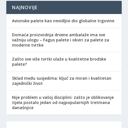
NAJNOVIJE
Avionske palete kao nevidljivi dio globalne trgovine
Domaća proizvodnja drvene ambalaže ima sve
važniju ulogu – Fagus palete i okviri za palete za
moderne tvrtke
Zašto sve više tvrtki ulaže u kvalitetne brodske
palete?
Sklad među susjedima: ključ za miran i kvalitetan
zajednički život
Nije problem u vašoj disciplini: zašto je oblikovanje
tijela postalo jedan od najpopularnijih tretmana
današnjice