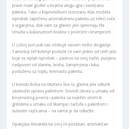
prave male gozbe u kojima ulogu igra i svestrana
palenta. Tako u koprivničkom restoranu Klas možete
isprobati zapečenu aromatiziranu palentu uz teleći sote
s vrganjima, dok vam za glavno jelo spremaju file
smuđa u kukuruznom brašnu s povrćem i krumpirom.
U Ličkoj kući pak vas očekuje sasvim nešto drugačije.
Tamošnji šef kuhinje poslužit će vam jedno od onih jela
koje se isplati isprobati – pastrvu na svoj način, punjenu
nadjevom od slanine, kruha, šampinjona i luka,
posluženu uz toplu, kremastu palentu.
U konobi Boba na Murteru dva su glavna jela odlučili
zaokružiti upravo palentom. Goveđi obrazi u umaku od
korjenastog povrća i palenta sa svježim sirom ili
grdobina u umaku od škampa i tartufa s palentom i
sušenim rajčicama – na vama je da odlučite.
Opatijska Bevanda na svoj će poseban, aromatičan