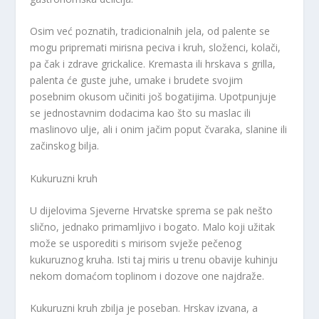
Osim već poznatih, tradicionalnih jela, od palente se
mogu pripremati mirisna peciva i kruh, složenci, kolači,
pa čak i zdrave grickalice. Kremasta ili hrskava s grilla,
palenta će guste juhe, umake i brudete svojim
posebnim okusom učiniti još bogatijima. Upotpunjuje
se jednostavnim dodacima kao što su maslac ili
maslinovo ulje, ali i onim jačim poput čvaraka, slanine ili
začinskog bilja.
Kukuruzni kruh
U dijelovima Sjeverne Hrvatske sprema se pak nešto
slično, jednako primamljivo i bogato. Malo koji užitak
može se usporediti s mirisom svježe pečenog
kukuruznog kruha. Isti taj miris u trenu obavije kuhinju
nekom domaćom toplinom i dozove one najdraže.
Kukuruzni kruh zbilja je poseban. Hrskav izvana, a