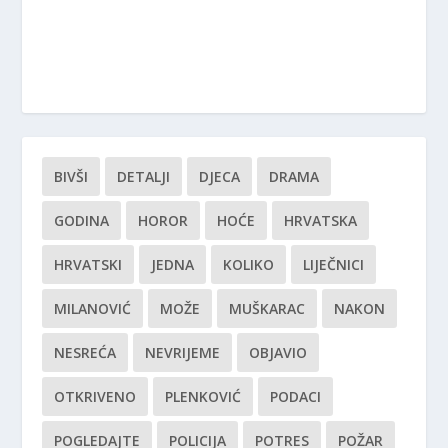
BIVŠI
DETALJI
DJECA
DRAMA
GODINA
HOROR
HOĆE
HRVATSKA
HRVATSKI
JEDNA
KOLIKO
LIJEČNICI
MILANOVIĆ
MOŽE
MUŠKARAC
NAKON
NESREĆA
NEVRIJEME
OBJAVIO
OTKRIVENO
PLENKOVIĆ
PODACI
POGLEDAJTE
POLICIJA
POTRES
POŽAR