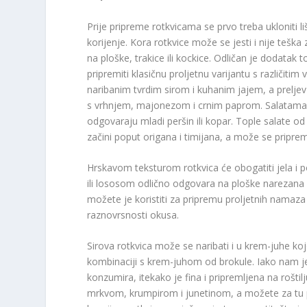
Prije pripreme rotkvicama se prvo treba ukloniti l
korijenje. Kora rotkvice može se jesti i nije teška
na ploške, trakice ili kockice. Odličan je dodata
pripremiti klasičnu proljetnu varijantu s različitim
naribanim tvrdim sirom i kuhanim jajem, a preljev
s vrhnjem, majonezom i crnim paprom. Salatama je
odgovaraju mladi peršin ili kopar. Tople salate od 
začini poput origana i timijana, a može se pripre
Hrskavom teksturom rotkvica će obogatiti jela i
ili lososom odlično odgovara na ploške narezana 
možete je koristiti za pripremu proljetnih namaza te
raznovrsnosti okusa.
Sirova rotkvica može se naribati i u krem-juhe k
kombinaciji s krem-juhom od brokule. Iako nam je 
konzumira, itekako je fina i pripremljena na rošti
mrkvom, krumpirom i junetinom, a možete za tu pri