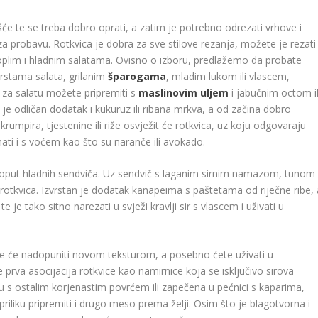
išće te se treba dobro oprati, a zatim je potrebno odrezati vrhove i
 za probavu. Rotkvica je dobra za sve stilove rezanja, možete je rezati
k toplim i hladnim salatama. Ovisno o izboru, predlažemo da probate
 vrstama salata, grilanim
šparogama
, mladim lukom ili vlascem,
 za salatu možete pripremiti s
maslinovim uljem
i jabučnim octom il
 odličan dodatak i kukuruz ili ribana mrkva, a od začina dobro
krumpira, tjestenine ili riže osvježit će rotkvica, uz koju odgovaraju
mati i s voćem kao što su naranče ili avokado.
 poput hladnih sendviča. Uz sendvič s laganim sirnim namazom, tunom
rotkvica. Izvrstan je dodatak kanapeima s paštetama od riječne ribe, 
 je tako sitno narezati u svježi kravlji sir s vlascem i uživati u
oje će nadopuniti novom teksturom, a posebno ćete uživati u
prva asocijacija rotkvice kao namirnice koja se isključivo sirova
lju s ostalim korjenastim povrćem ili zapečena u pećnici s kaparima,
liku pripremiti i drugo meso prema želji. Osim što je blagotvorna i