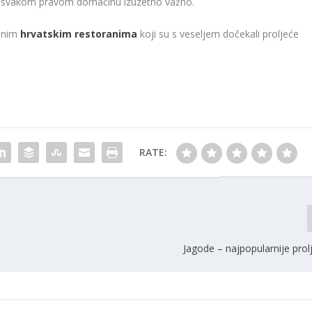
o je svakom pravom domaćinu izuzetno važno.
jnim
hrvatskim restoranima
koji su s veseljem dočekali proljeće
RATE:
Jagode – najpopularnije pro