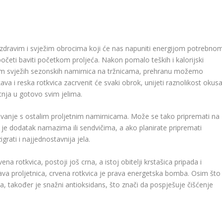
 za zdravim i svježim obrocima koji će nas napuniti energijom potrebno
 početi baviti početkom proljeća. Nakon pomalo teških i kalorijski
orom svježih sezonskih namirnica na tržnicama, prehranu možemo
ava i reska rotkvica zacrvenit će svaki obrok, unijeti raznolikost okus
tnja u gotovo svim jelima.
ivanje s ostalim proljetnim namirnicama. Može se tako pripremati na
an je dodatak namazima ili sendvičima, a ako planirate pripremati
rati i najjednostavnija jela.
na rotkvica, postoji još crna, a istoj obitelji krstašica pripada i
va proljetnica, crvena rotkvica je prava energetska bomba. Osim što
ana, također je snažni antioksidans, što znači da pospješuje čišćenje