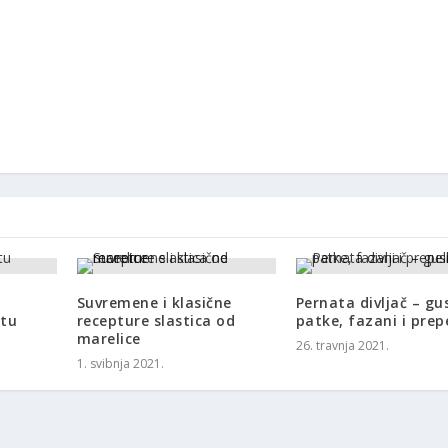
Suvremene i klasične
Pernata divljač – gu
etu
recepture slastica od
patke, fazani i prep
marelice
26. travnja 2021.
1. svibnja 2021.