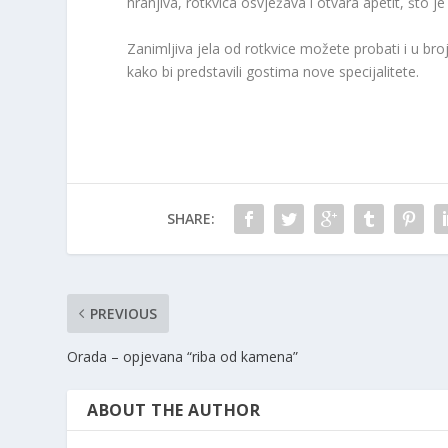
hranjiva, rotkvica osvježava i otvara apetit, št
Zanimljiva jela od rotkvice možete probati i u bro
kako bi predstavili gostima nove specijalitete.
SHARE:
PREVIOUS
Orada – opjevana “riba od kamena”
ABOUT THE AUTHOR