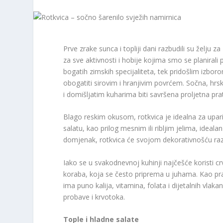
Prve zrake sunca i topliji dani razbudili su želju
za sve aktivnosti i hobije kojima smo se planirali
bogatih zimskih specijaliteta, tek pridošlim izb
obogatiti sirovim i hranjivim povrćem. Sočna, hrsk
i domišljatim kuharima biti savršena proljetna pra
Blago reskim okusom, rotkvica je idealna za upar
salatu, kao prilog mesnim ili ribljim jelima, ideal
domjenak, rotkvica će svojom dekorativnošću razig
Iako se u svakodnevnoj kuhinji najčešće koristi crve
koraba, koja se često priprema u juhama. Kao pra
ima puno kalija, vitamina, folata i dijetalnih vlak
probave i krvotoka.
Tople i hladne salate