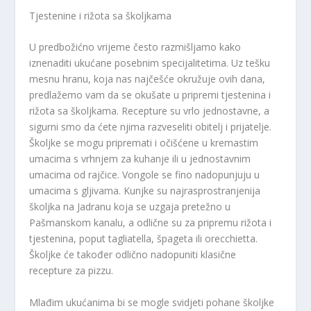
Tjestenine i rižota sa školjkama
U predbožićno vrijeme često razmišljamo kako
iznenaditi ukućane posebnim specijalitetima. Uz tešku
mesnu hranu, koja nas najčešće okružuje ovih dana,
predlažemo vam da se okušate u pripremi tjestenina i
rižota sa školjkama. Recepture su vrlo jednostavne, a
sigurni smo da ćete njima razveseliti obitelj i prijatelje.
Školjke se mogu pripremati i očišćene u kremastim
umacima s vrhnjem za kuhanje ili u jednostavnim
umacima od rajčice. Vongole se fino nadopunjuju u
umacima s gljivama. Kunjke su najrasprostranjenija
školjka na Jadranu koja se uzgaja pretežno u
Pašmanskom kanalu, a odlične su za pripremu rižota i
tjestenina, poput tagliatella, špageta ili orecchietta.
Školjke će također odlično nadopuniti klasične
recepture za pizzu.
Mlađim ukućanima bi se mogle svidjeti pohane školjke