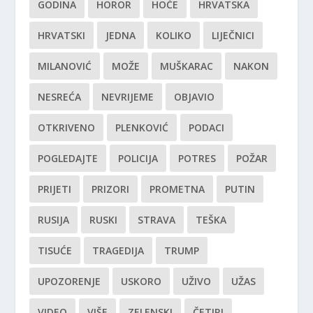
GODINA
HOROR
HOĆE
HRVATSKA
HRVATSKI
JEDNA
KOLIKO
LIJEČNICI
MILANOVIĆ
MOŽE
MUŠKARAC
NAKON
NESREĆA
NEVRIJEME
OBJAVIO
OTKRIVENO
PLENKOVIĆ
PODACI
POGLEDAJTE
POLICIJA
POTRES
POŽAR
PRIJETI
PRIZORI
PROMETNA
PUTIN
RUSIJA
RUSKI
STRAVA
TEŠKA
TISUĆE
TRAGEDIJA
TRUMP
UPOZORENJE
USKORO
UŽIVO
UŽAS
VIDEO
VIŠE
ZELENSKI
ČETIRI