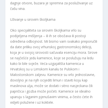
dagnje otvore, buzara je spremna za posluživanje uz
čašu vina.
Uživanje u sirovim školjkama
Oko specijaliteta sa sirovim školjkama vrlo su
podijeljena mišljenja – ili ih se obožava ili postoji
određena odbojnost. Mi bismo vam svakako preporučili
da date priliku ovoj vrhunskoj gastronomskoj deliciji,
koja je u svojoj sirovosti sačuvala esenciju mora. Sirove
se najčešće jedu kamenice, koje se poslužuju na ledu
kako bi bile svježe. Veća uzgajališta kamenica u
Hrvatskoj su u Limskom kanalu te Pulskom i
Malostonskom zaljevu. Kamenice su vrlo jednostavne,
dovoljno je na njih ocijediti limun i staviti koju kap
maslinova ulja, može se dodati i sitno nasjeckana čili
papričica i gozba može početi. Kamenice se idealno
uparuju s laganim pjenušavim vinima, a često ćete ih
vidjeti polužene i uz koktele.