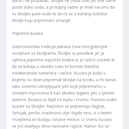
baciti i ne probavati. Školjke ne treba soliti jer one same
puste slanu vodu, a pri kupnji važno je imati na umu da
su školjke pune vode te da će se u kuhanju količina
školjki koju pripremate smanjiti.
Pripreme buzara
Gastronomska tradicija Jadrana čuva mnogobrojne
recepture sa školjkama. Školjke su posebne jer je
njihova priprema najčešće kratka te je važno ostaviti ih
da se kuhaju u vlastitu soku te koristiti klasične
mediteranske namirnice i začine. Buzara je kotlić u
kojemu su ribari pripremali školjke na brodu, a mi danas
tako zovemo okrepljujuće jelo koje pripremamo u
zimskim mjesecima ili kao idealno lagano jelo u ljetnim
danima. Buzara se dijeli na bijelu i crvenu. Osnova svake
buzare su školjke. Najčešće se pripremaju dagnje,
češnjak, peršin, maslinovo ulje i bijelo vino, a u nekim
receptima se dodaju i krušne mrvice. U crvenu buzaru
se još stavljaju sitno narezane rajčice. Nakon što se