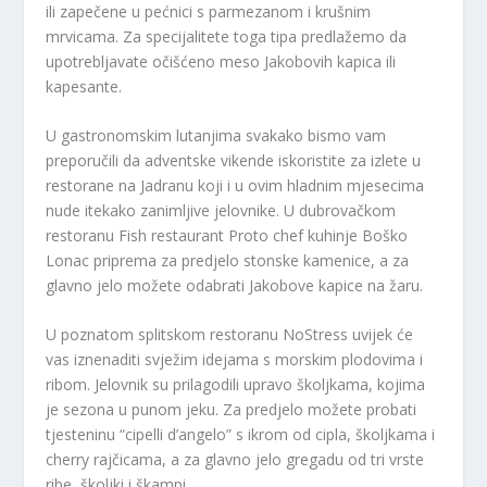
ili zapečene u pećnici s parmezanom i krušnim
mrvicama. Za specijalitete toga tipa predlažemo da
upotrebljavate očišćeno meso Jakobovih kapica ili
kapesante.
U gastronomskim lutanjima svakako bismo vam
preporučili da adventske vikende iskoristite za izlete u
restorane na Jadranu koji i u ovim hladnim mjesecima
nude itekako zanimljive jelovnike. U dubrovačkom
restoranu Fish restaurant Proto chef kuhinje Boško
Lonac priprema za predjelo stonske kamenice, a za
glavno jelo možete odabrati Jakobove kapice na žaru.
U poznatom splitskom restoranu NoStress uvijek će
vas iznenaditi svježim idejama s morskim plodovima i
ribom. Jelovnik su prilagodili upravo školjkama, kojima
je sezona u punom jeku. Za predjelo možete probati
tjesteninu “cipelli d’angelo” s ikrom od cipla, školjkama i
cherry rajčicama, a za glavno jelo gregadu od tri vrste
ribe, školjki i škampi.