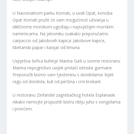
U Nacionalnom parku Kornati, u uvali Opat, konoba
Opat Kornati pružit će vam mogućnost uživanja u
idiličnome morskom ugođaju i najsvježijim morskim
namirnicama. Na jelovniku svakako preporučamo
carpaccio od Jakobovih kapica: Jakobove kapice,
tibetanski papar i kavijar od limuna.
Uspješna šefica kuhinje Marina Gaši u svome restoranu
Marina nepogrešivo uvijek privlači istinske gurmane.
Preporučili bismo vam tjesteninu s dondolama: bijeli
ragu od dondola, kuli od peršina i crni krokant.
U restoranu Zinfandel zagrebačkog hotela Esplanade
nikako nemojte propustiti bistru riblju juhu s vongolama
i povrćem.