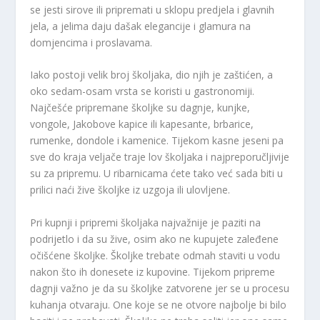
se jesti sirove ili pripremati u sklopu predjela i glavnih
jela, a jelima daju dašak elegancije i glamura na
domjencima i proslavama.
Iako postoji velik broj školjaka, dio njih je zaštićen, a
oko sedam-osam vrsta se koristi u gastronomiji.
Najčešće pripremane školjke su dagnje, kunjke,
vongole, Jakobove kapice ili kapesante, brbarice,
rumenke, dondole i kamenice. Tijekom kasne jeseni pa
sve do kraja veljače traje lov školjaka i najpreporučljivije
su za pripremu. U ribarnicama ćete tako već sada biti u
prilici naći žive školjke iz uzgoja ili ulovljene.
Pri kupnji i pripremi školjaka najvažnije je paziti na
podrijetlo i da su žive, osim ako ne kupujete zaleđene
očišćene školjke. Školjke trebate odmah staviti u vodu
nakon što ih donesete iz kupovine. Tijekom pripreme
dagnji važno je da su školjke zatvorene jer se u procesu
kuhanja otvaraju. One koje se ne otvore najbolje bi bilo