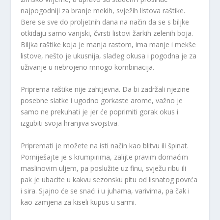
najpogodniji za branje mekih, svježih listova raštike.
Bere se sve do proljetnih dana na način da se s biljke
otkidaju samo vanjski, čvrsti listovi žarkih zelenih boja.
Biljka raštike koja je manja rastom, ima manje i mekše
listove, nešto je ukusnija, slađeg okusa i pogodna je za
uživanje u nebrojeno mnogo kombinacija.
Priprema raštike nije zahtjevna. Da bi zadržali njezine
posebne slatke i ugodno gorkaste arome, važno je
samo ne prekuhati je jer će poprimiti gorak okus i
izgubiti svoja hranjiva svojstva.
Pripremati je možete na isti način kao blitvu ili špinat.
Pomiješajte je s krumpirima, zalijte pravim domaćim
maslinovim uljem, pa poslužite uz finu, svježu ribu ili
pak je ubacite u kakvu sezonsku pitu od lisnatog povrća
i sira. Sjajno će se snaći i u juhama, varivima, pa čak i
kao zamjena za kiseli kupus u sarmi.