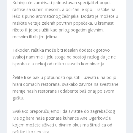
Kuhinju će zamirisati jednostavan specijalitet poput
raštike sa suhim mesom, a odličan je spoj i raštike na
lešo s puno aromatičnog češnjaka. Dodati je možete u
različite verzije zelenih povrtnih popečaka, u kremasti
rižoto ili je poslužiti kao prilog bogatim glavnim,
mesnim ili ribljim jelima.
Također, raštika može biti idealan dodatak gotovo
svakoj namirnici i jelu stoga ne postoji razlog da je ne
isprobate u nekoj od toliko ukusnih kombinacija.
Želite li se pak u potpunosti opustiti i uživati u najboljoj
hrani domaćih restorana, svakako zavirite na svestrane
menije naših restorana i odaberite baš onaj po svom
guštu.
Svakako preporučujemo i da svratite do zagrebačkog
Malog bara naše poznate kuharice Ane Ugarković u
kojem možete uživati u divnim okusima štrudlica od
raštike i kozjeg sira.