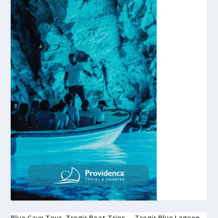
Blue Cave Tour
Trogir Boat Trips
Trogir Blue Lagoon