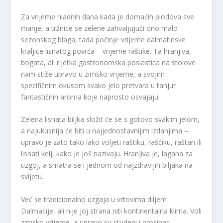
Za vrijeme hladnih dana kada je domaćih plodova sve
manje, a tržnice se zelene zahvaljujući ono malo
sezonskog blaga, tada počinje vrijeme dalmatinske
kraljice lisnatog povrća – vrijeme raštike. Ta hranjiva,
bogata, ali rijetka gastronomska poslastica na stolove
nam stiže upravo u zimsko vrijeme, a svojim
specifičnim okusom svako jelo pretvara u tanjur
fantastičnih aroma koje naprosto osvajaju.
Zelena lisnata biljka složit će se s gotovo svakim jelom,
a najukusnija će biti u najjednostavnijim izdanjima –
upravo je zato tako lako voljeti raštiku, rašćiku, raštan ili
lisnati kelj, kako je još nazivaju. Hranjiva je, lagana za
uzgoj, a smatra se i jednom od najzdravijih biljaka na
svijetu.
Već se tradicionalno uzgaja u vrtovima diljem
Dalmacije, ali nije joj strana niti kontinentalna klima. Voli
zimsko vrijeme, a upravo su studeni i prosinac