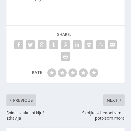
SHARE:
RATE:
PREVIOUS
NEXT
Špinat – ukusni ključ
Školjke – hedonizam s
zdravlja
potpisom mora