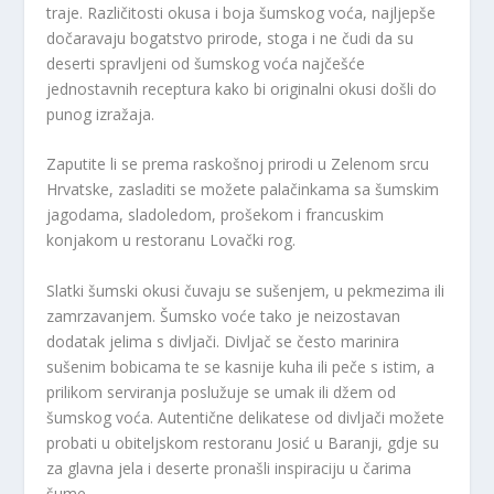
traje. Različitosti okusa i boja šumskog voća, najljepše
dočaravaju bogatstvo prirode, stoga i ne čudi da su
deserti spravljeni od šumskog voća najčešće
jednostavnih receptura kako bi originalni okusi došli do
punog izražaja.
Zaputite li se prema raskošnoj prirodi u Zelenom srcu
Hrvatske, zasladiti se možete palačinkama sa šumskim
jagodama, sladoledom, prošekom i francuskim
konjakom u restoranu Lovački rog.
Slatki šumski okusi čuvaju se sušenjem, u pekmezima ili
zamrzavanjem. Šumsko voće tako je neizostavan
dodatak jelima s divljači. Divljač se često marinira
sušenim bobicama te se kasnije kuha ili peče s istim, a
prilikom serviranja poslužuje se umak ili džem od
šumskog voća. Autentične delikatese od divljači možete
probati u obiteljskom restoranu Josić u Baranji, gdje su
za glavna jela i deserte pronašli inspiraciju u čarima
šume.