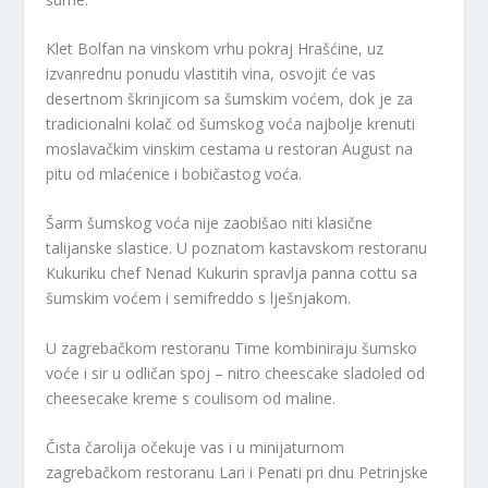
Klet Bolfan na vinskom vrhu pokraj Hrašćine, uz
izvanrednu ponudu vlastitih vina, osvojit će vas
desertnom škrinjicom sa šumskim voćem, dok je za
tradicionalni kolač od šumskog voća najbolje krenuti
moslavačkim vinskim cestama u restoran August na
pitu od mlaćenice i bobičastog voća.
Šarm šumskog voća nije zaobišao niti klasične
talijanske slastice. U poznatom kastavskom restoranu
Kukuriku chef Nenad Kukurin spravlja panna cottu sa
šumskim voćem i semifreddo s lješnjakom.
U zagrebačkom restoranu Time kombiniraju šumsko
voće i sir u odličan spoj – nitro cheescake sladoled od
cheesecake kreme s coulisom od maline.
Čista čarolija očekuje vas i u minijaturnom
zagrebačkom restoranu Lari i Penati pri dnu Petrinjske