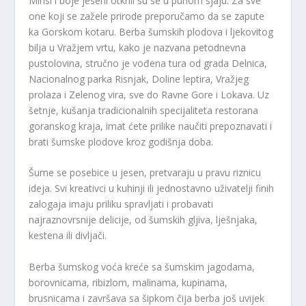
Mirisi i boje jeseni otkrili su se u punom sjaju. Za sve
one koji se zažele prirode preporučamo da se zapute
ka Gorskom kotaru. Berba šumskih plodova i ljekovitog
bilja u Vražjem vrtu, kako je nazvana petodnevna
pustolovina, stručno je vođena tura od grada Delnica,
Nacionalnog parka Risnjak, Doline leptira, Vražjeg
prolaza i Zelenog vira, sve do Ravne Gore i Lokava. Uz
šetnje, kušanja tradicionalnih specijaliteta restorana
goranskog kraja, imat ćete prilike naučiti prepoznavati i
brati šumske plodove kroz godišnja doba.
Šume se posebice u jesen, pretvaraju u pravu riznicu
ideja. Svi kreativci u kuhinji ili jednostavno uživatelji finih
zalogaja imaju priliku spravljati i probavati
najraznovrsnije delicije, od šumskih gljiva, lješnjaka,
kestena ili divljači.
Berba šumskog voća kreće sa šumskim jagodama,
borovnicama, ribizlom, malinama, kupinama,
brusnicama i završava sa šipkom čija berba još uvijek