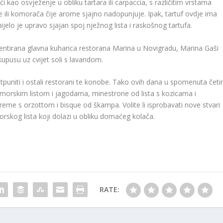
kao osvježenje u obliku tartara ili carpaccia, s različitim vrstama
 ili komorača čije arome sjajno nadopunjuje. Ipak, tartuf ovdje ima
elo je upravo sjajan spoj nježnog lista i raskošnog tartufa.
alentirana glavna kuharica restorana Marina u Novigradu, Marina Gaši
 kupusu uz cvijet soli s lavandom.
tpuniti i ostali restorani te konobe. Tako ovih dana u spomenuta četir
 morskim listom i jagodama, minestrone od lista s kozicama i
upreme s orzottom i bisque od škampa. Volite li isprobavati nove stvari
rskog lista koji dolazi u obliku domaćeg kolača.
RATE: