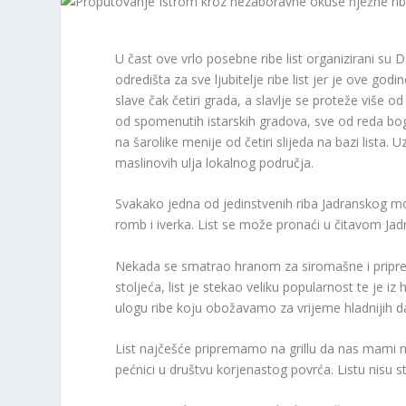
U čast ove vrlo posebne ribe list organizirani su 
odredišta za sve ljubitelje ribe list jer je ove god
slave čak četiri grada, a slavlje se proteže više o
od spomenutih istarskih gradova, sve od reda b
na šarolike menije od četiri slijeda na bazi lista.
maslinovih ulja lokalnog područja.
Svakako jedna od jedinstvenih riba Jadranskog mora
romb i iverka. List se može pronaći u čitavom Jad
Nekada se smatrao hranom za siromašne i priprem
stoljeća, list je stekao veliku popularnost te je 
ulogu ribe koju obožavamo za vrijeme hladnijih d
List najčešće pripremamo na grillu da nas mami ne
pećnici u društvu korjenastog povrća. Listu nisu st