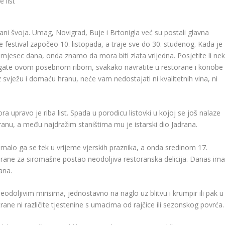
Dani švoja. Umag, Novigrad, Buje i Brtonigla već su postali glavna
ine festival započeo 10. listopada, a traje sve do 30. studenog. Kada je
d mjesec dana, onda znamo da mora biti zlata vrijedna. Posjetite li nek
ogate ovom posebnom ribom, svakako navratite u restorane i konobe
 Uz svježu i domaću hranu, neće vam nedostajati ni kvalitetnih vina, ni
 upravo je riba list. Spada u porodicu listovki u kojoj se još nalaze
ranu, a među najdražim staništima mu je istarski dio Jadrana.
alo ga se tek u vrijeme vjerskih praznika, a onda sredinom 17.
iz hrane za siromašne postao neodoljiva restoranska delicija. Danas im
ana.
odoljivim mirisima, jednostavno na naglo uz blitvu i krumpir ili pak u
rane ni različite tjestenine s umacima od rajčice ili sezonskog povrća.