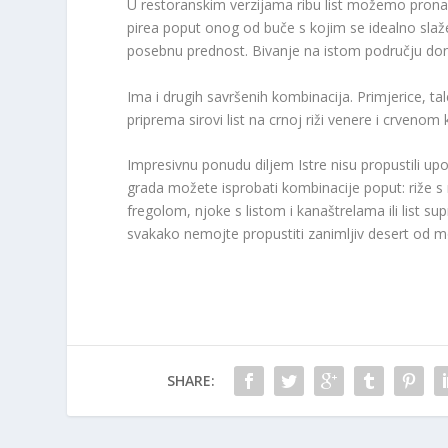
U restoranskim verzijama ribu list možemo pronaći 
pirea poput onog od buče s kojim se idealno slaže
posebnu prednost. Bivanje na istom području donij
Ima i drugih savršenih kombinacija. Primjerice, t
priprema sirovi list na crnoj riži venere i crvenom
Impresivnu ponudu diljem Istre nisu propustili upo
grada možete isprobati kombinacije poput: riže s
fregolom, njoke s listom i kanaštrelama ili list s
svakako nemojte propustiti zanimljiv desert od mo
SHARE: