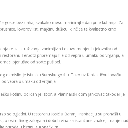
aše goste bez daha, svakako meso marinirajte dan prije kuhanja. Za
snice, lovorov list, majčinu dušicu, klinčiće te kvalitetno crno
uženja te za istraživanja zanimljivih i osuvremenjenih jelovnika od
 restoranu Terbotz pripremaju file od vepra u umaku od vrganja, a
maći pjenušac od sorte pušipel.
rog osmislio je istinsku šumsku gozbu. Tako uz fantastičnu lovačku
u od vepra u umaku od vrganja.
žešku kotlinu odličan je izbor, a Planinarski dom Jankovac također je
zo se ogladni. U restoranu Josić u Baranji inspiraciju su pronašli u
rski, a osim finog zalogaja i dobrih vina za istančane znalce, imanje nud
e prirode u blizini je Kopački rit.