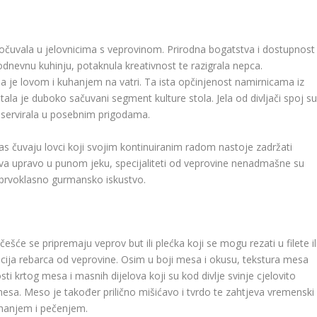
očuvala u jelovnicima s veprovinom. Prirodna bogatstva i dostupnost
odnevnu kuhinju, potaknula kreativnost te razigrala nepca.
je lovom i kuhanjem na vatri. Ta ista opčinjenost namirnicama iz
ala je duboko sačuvani segment kulture stola. Jela od divljači spoj s
se servirala u posebnim prigodama.
 čuvaju lovci koji svojim kontinuiranim radom nastoje zadržati
lova upravo u punom jeku, specijaliteti od veprovine nenadmašne su
u prvoklasno gurmansko iskustvo.
šće se pripremaju veprov but ili plećka koji se mogu rezati u filete il
cija rebarca od veprovine. Osim u boji mesa i okusu, tekstura mesa
ti krtog mesa i masnih dijelova koji su kod divlje svinje cjelovito
sa. Meso je također prilično mišićavo i tvrdo te zahtjeva vremenski
uhanjem i pečenjem.