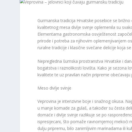
Gurmanska tradicija Hrvatske posebice se brižno 
kvalitetnog mesa divlje svinje oplemenila su svak
Elementarna gastronomska osvještenost započela 
prirode i potreba za njihovim oplemenjivanjem ost
ruralne tradicije i klasične svečane delicije koja 
Nepregledna šumska prostranstva Hrvatske i danas
bogatstva i raznolikosti lovišta. Kako je sezona 
kvalitete te uz pravilan način pripreme obećavaj
Meso divlje svinje
Veprovina je intenzivne boje i snažnog okusa. Najče
u manje komade za gulaš, a također su česta deli
domaće i divlje svinje razlikuje se po raspoređenos
ispresijecani, što pomaže ravnomjernoj mekoći me
dulju pripremu, bilo zanimljivim marinadama ili k