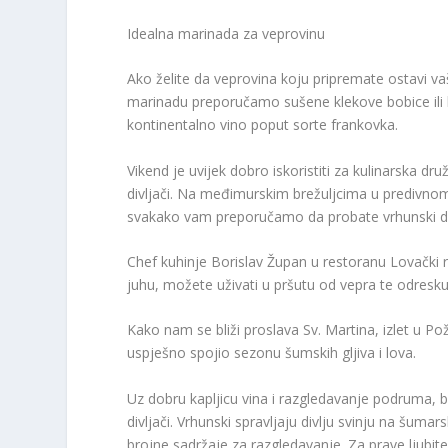
Idealna marinada za veprovinu
Ako želite da veprovina koju pripremate ostavi v
marinadu preporučamo sušene klekove bobice ili bru
kontinentalno vino poput sorte frankovka.
Vikend je uvijek dobro iskoristiti za kulinarska dr
divljači. Na međimurskim brežuljcima u predivnom
svakako vam preporučamo da probate vrhunski do
Chef kuhinje Borislav Župan u restoranu Lovački 
juhu, možete uživati u pršutu od vepra te odresk
Kako nam se bliži proslava Sv. Martina, izlet u Po
uspješno spojio sezonu šumskih gljiva i lova.
Uz dobru kapljicu vina i razgledavanje podruma, br
divljači. Vrhunski spravljaju divlju svinju na šuma
brojne sadržaje za razgledavanje. Za prave ljubitelj