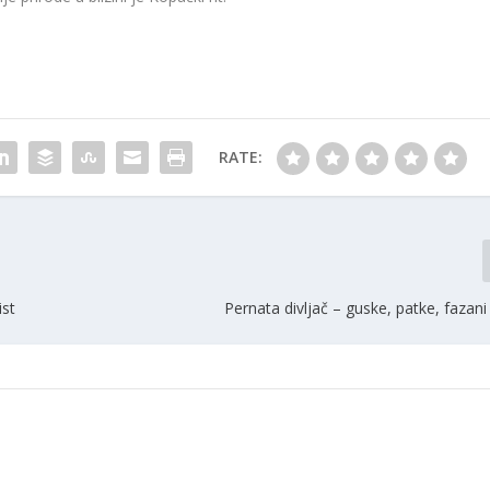
RATE:
ist
Pernata divljač – guske, patke, fazani 