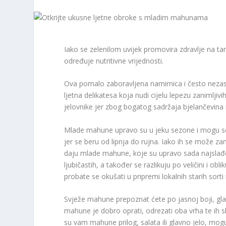
Iako se zelenilom uvijek promovira zdravlje na t
određuje nutritivne vrijednosti.
Ova pomalo zaboravljena namirnica i često nezas
ljetna delikatesa koja nudi cijelu lepezu zanimljiv
jelovnike jer zbog bogatog sadržaja bjelančevina 
Mlade mahune upravo su u jeku sezone i mogu se 
jer se beru od lipnja do rujna. Iako ih se može za
daju mlade mahune, koje su upravo sada najslađe.
ljubičastih, a također se razlikuju po veličini i o
probate se okušati u pripremi lokalnih starih sort
Svježe mahune prepoznat ćete po jasnoj boji, glatk
mahune je dobro oprati, odrezati oba vrha te ih s
su vam mahune prilog, salata ili glavno jelo, mogu s