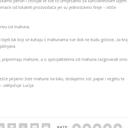
kamo peršin i češnjak te sve to umiješamo sa suncokretovim uljem 
e od lokalnih proizvođača jer su jednostavno finije – ističe
arivu od mahuna.
 bijeli luk koji se kuhaju s mahunama sve dok ne budu gotove, za kra
jašnjava.
, pripremaju mahune, a o specijalitetima od mahuna razgovarali smo
češće pirjamo žute mahune na luku, dodajemo sol, papar i vegetu te
zaključuje Lucija.
RATE: