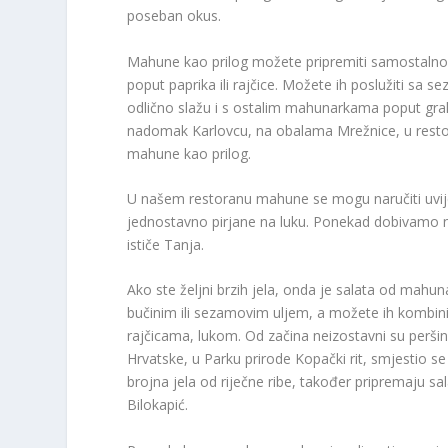
poseban okus.
Mahune kao prilog možete pripremiti samostalno, 
poput paprika ili rajčice. Možete ih poslužiti sa
odlično slažu i s ostalim mahunarkama poput grah
nadomak Karlovcu, na obalama Mrežnice, u restor
mahune kao prilog.
U našem restoranu mahune se mogu naručiti uvijek
jednostavno pirjane na luku. Ponekad dobivamo nar
ističe Tanja.
Ako ste željni brzih jela, onda je salata od mahu
bučinim ili sezamovim uljem, a možete ih kombini
rajčicama, lukom. Od začina neizostavni su peršin i
Hrvatske, u Parku prirode Kopački rit, smjestio s
brojna jela od riječne ribe, također pripremaju sa
Bilokapić.