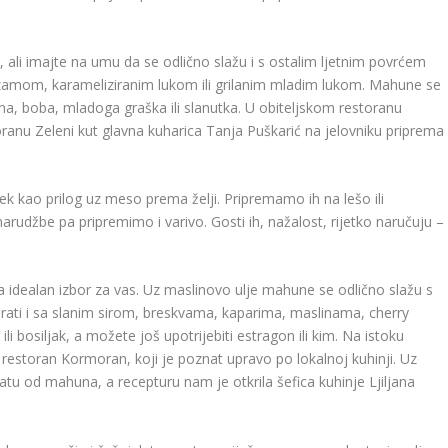
ali imajte na umu da se odlično slažu i s ostalim ljetnim povrćem
 sezamom, karameliziranim lukom ili grilanim mladim lukom. Mahune se
a, boba, mladoga graška ili slanutka. U obiteljskom restoranu
anu Zeleni kut glavna kuharica Tanja Puškarić na jelovniku priprema
 kao prilog uz meso prema želji. Pripremamo ih na lešo ili
udžbe pa pripremimo i varivo. Gosti ih, nažalost, rijetko naručuju –
na idealan izbor za vas. Uz maslinovo ulje mahune se odlično slažu s
rati i sa slanim sirom, breskvama, kaparima, maslinama, cherry
li bosiljak, a možete još upotrijebiti estragon ili kim. Na istoku
e restoran Kormoran, koji je poznat upravo po lokalnoj kuhinji. Uz
latu od mahuna, a recepturu nam je otkrila šefica kuhinje Ljiljana