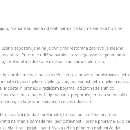
anjuru, mahune su jedna od onih namirnica kojima vanjska boja ne
luženo zapostavljena na jelovnicima restorana zapravo je idealna
ih receptura. Pritom je odlična namirnica za veganske i vegetarijanske
i ugljikohidrata jednako je ukusna i kao samostalno jelo.
bez problema naći na svim tržnicama, a prave su predstavnice ljeta
mrznute čuvati i tijekom cijele godine, posebnost ljetnim jelima uprav
 Možete ih pronaći u različitim bojama, od žutih i zelenih do
bliku. Ako već imate najdraži tip mahuna, preporučujemo da se odvažite 
i mahuna, za koje smo sigurni da će vas oduševiti.
oj površini i, kada ih prelamate, trebaju pucati. Prije pripreme
kratiti na manje komade radi jednostavnosti i brzine pripreme. Bilo d
e blanširati, pirjati i pariti. Svaka od tih priprema mahuni će dati