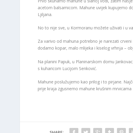
Prvo skuhamo mahune u slanoj vodi, zatim nasjec
acetom balsamicom. Mahune uvijek kupujemo domać
Ljiljana.
No to nije sve, u Kormoranu možete uživati i u v
Za varivo od mahuna potrebno je narezati crveni i
dodamo kopar, malo mlijeka i kiselog vrhnja – ob
Na planini Papuk, u Planinarskom domu Jankovac
s kuharicom Lucijom Senković.
Mahune poslužujemo kao prilog i to pirjane. Naj
prije kraja zgusnemo mahune krušnim mrvicama – 
SHARE: