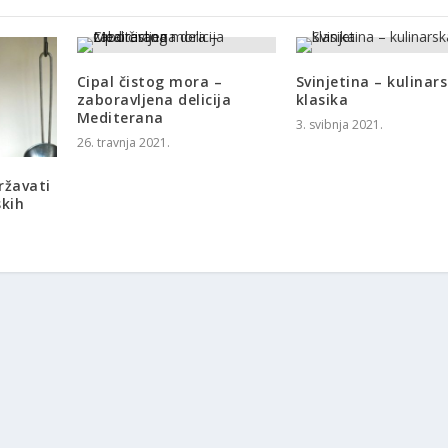
Cipal čistog mora –
Svinjetina – kulinar
zaboravljena delicija
klasika
Mediterana
3. svibnja 2021.
26. travnja 2021.
ržavati
skih