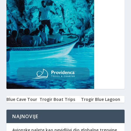
Blue Cave Tour
Trogir Boat Trips
Trogir Blue Lagoon
NAJNOVIJE
Avionske palete kao nevidljivi dio globalne trgovine