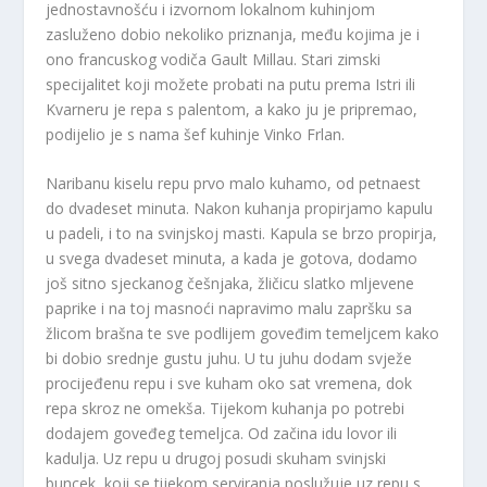
jednostavnošću i izvornom lokalnom kuhinjom
zasluženo dobio nekoliko priznanja, među kojima je i
ono francuskog vodiča Gault Millau. Stari zimski
specijalitet koji možete probati na putu prema Istri ili
Kvarneru je repa s palentom, a kako ju je pripremao,
podijelio je s nama šef kuhinje Vinko Frlan.
Naribanu kiselu repu prvo malo kuhamo, od petnaest
do dvadeset minuta. Nakon kuhanja propirjamo kapulu
u padeli, i to na svinjskoj masti. Kapula se brzo propirja,
u svega dvadeset minuta, a kada je gotova, dodamo
još sitno sjeckanog češnjaka, žličicu slatko mljevene
paprike i na toj masnoći napravimo malu zapršku sa
žlicom brašna te sve podlijem goveđim temeljcem kako
bi dobio srednje gustu juhu. U tu juhu dodam svježe
procijeđenu repu i sve kuham oko sat vremena, dok
repa skroz ne omekša. Tijekom kuhanja po potrebi
dodajem goveđeg temeljca. Od začina idu lovor ili
kadulja. Uz repu u drugoj posudi skuham svinjski
buncek, koji se tijekom serviranja poslužuje uz repu s