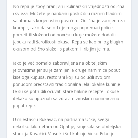
No repa je zbog hranjivih i kulinarskih vrijednosti odlična
i svježa. Možete je naribanu poslužiti u raznim hladnim
salatama s korjenastim povrćem. Odlična je zamjena za
krumpir, tako da se od nje mogu pripremati police,
pomfrit ili složenci od povrća u koje možete dodati i
jabuku radi šarolikosti okusa. Repa se kao prilog blagim
okusom odlično slaže i s patkom ili ribljim jelima.
Iako je već pomalo zaboravljena na obiteljskim
jelovnicima jer su je zamijenile druge namirnice poput
kiseloga kupusa, restorani koji su odlučili svojom
ponudom predstaviti tradicionalna jela lokalne kuhinje
te su se potrudili očuvati stare bakine recepte i okuse
itekako su upoznati sa zdravim zimskim namirnicama
poput repe.
U mjestašcu Rukavac, na padinama Učke, svega
nekoliko kilometara od Opatije, smjestila se obiteljska
stancija Kovačići. Vlasnik i šef kuhinje Vinko Frlan je