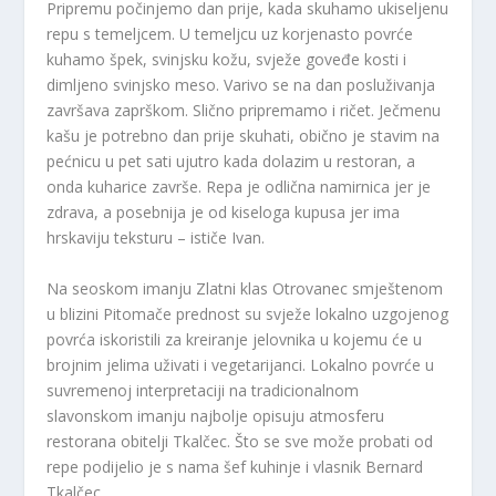
Pripremu počinjemo dan prije, kada skuhamo ukiseljenu
repu s temeljcem. U temeljcu uz korjenasto povrće
kuhamo špek, svinjsku kožu, svježe goveđe kosti i
dimljeno svinjsko meso. Varivo se na dan posluživanja
završava zaprškom. Slično pripremamo i ričet. Ječmenu
kašu je potrebno dan prije skuhati, obično je stavim na
pećnicu u pet sati ujutro kada dolazim u restoran, a
onda kuharice završe. Repa je odlična namirnica jer je
zdrava, a posebnija je od kiseloga kupusa jer ima
hrskaviju teksturu – ističe Ivan.
Na seoskom imanju Zlatni klas Otrovanec smještenom
u blizini Pitomače prednost su svježe lokalno uzgojenog
povrća iskoristili za kreiranje jelovnika u kojemu će u
brojnim jelima uživati i vegetarijanci. Lokalno povrće u
suvremenoj interpretaciji na tradicionalnom
slavonskom imanju najbolje opisuju atmosferu
restorana obitelji Tkalčec. Što se sve može probati od
repe podijelio je s nama šef kuhinje i vlasnik Bernard
Tkalčec.