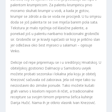
palentom krumpiricom. Za palentu krumpiricu prvo
moramo skuhati krumpir u vodi, a kada je gotov,
krumpir se zdrobi a da se voda ne procijedi. U tu smjesu
doda se još palenta te se sve miješa barem pola sata.
Tekstura je malo nježnija od klasične palente, a
ponekad još u palentu naribamo tradicionalni grobnički
sir. Grobnički sir je kravlji rupičasti sir koji je prilično slan
jer odležava oko šest mjeseci u salamuri – opisuje
Vinko.
Delicije od repe pripremaju se i u središnjoj Hrvatskoj. U
obiteljskoj gostionici Dalmaciji u Samoboru uvijek
možete probati sezonska i lokalna jela koju je obitelj
Knezović sačuvala od zaborava. Jela od repe tako su
neizostavni dio zimske ponude. Tako možete kušati
grah varivo s kiselom repom ili ričet, a tradicionalne
recepture sa svojim timom priprema šefica kuhinje
Darija Hučić. Nama ih je otkrio vlasnik Ivan Knezović.