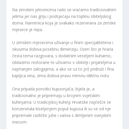
Na zimskim jelovnicima rado se vraćamo tradicionalnim
jelima jer nas griju i podsjećaju na toplinu obiteljskog
doma. Namirnica koja je svakako rezervirana za zimske
mjesece je repa.
U zimskim mjesecima uživanje u finim specijalitetima i
okusima dobiva posebnu dimenziju. Osim što je hrana
česta tema razgovara, s dodatnim veseljem kuhamo,
obilazimo restorane te uživamo s obitelji i prijateljima u
najmanjim zalogajima, a ako se uz to još pridruži i fina
kapljica vina, zima dobiva pravu mirisnu idiličnu notu.
Ona pripada porodici kupusnjača, bijela je, a
tradicionalno je pripremaju u brojnim svjetskim
kuhinjama. U tradicijskoj kuhinji Hrvatske najčešće se
konzervirala kiseljenjem poput kupusa ili su se od nje
pripremale različite juhe i variva s dimljenim svinjskim
mesom.