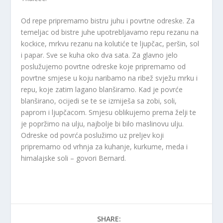
Od repe pripremamo bistru juhu i povrtne odreske. Za
temeljac od bistre juhe upotrebljavamo repu rezanu na
kockice, mrkvu rezanu na kolutiće te ljupčac, peršin, sol
i papar. Sve se kuha oko dva sata. Za glavno jelo
poslužujemo povrtne odreske koje pripremamo od
povrtne smjese u koju naribamo na ribež svježu mrku i
repu, koje zatim lagano blanširamo. Kad je povrće
blanširano, ocijedi se te se izmiješa sa zobi, soli,
paprom i ljupčacom. Smjesu oblikujemo prema želji te
je popržimo na ulju, najbolje bi bilo maslinovu ulju.
Odreske od povrća poslužimo uz preljev koji
pripremamo od vrhnja za kuhanje, kurkume, meda i
himalajske soli – govori Bernard.
SHARE: