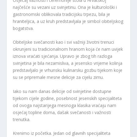
Osjećaj važnosti i ceremonije stola u Hrvatskoj
najčešće su vezani uz svinjetinu. Ona je kulturološki i
gastronomski oblikovala tradicijsku trpezu, bila je
hraniteljica, a uz kruh predstavljala je simbol obiteljskog
bogatstva.
Obiteljske svečanosti kao i svi važniji životni trenuci
okrunjeni su tradicionalnom hranom koja će nam uvijek
iznova vraćati sjećanja. Upravo je zbog tih razloga
svinjetina je bila nezamisliva, a jesensko vrijeme kolinja
predstavljalo je vrhunsku kulinarsku gozbu tijekom koje
su se pripremale mesne delicije za cijelu zimu.
Iako su nam danas delicije od svinjetine dostupne
tijekom cijele godine, posebnost jesenskih specijaliteta
od ovoga najstarijega mesnoga klasika vraćaju nam
osjećaj topline doma, dašak svečanosti i važnosti
trenutka.
Krenimo iz početka. Jedan od glavnih specijaliteta