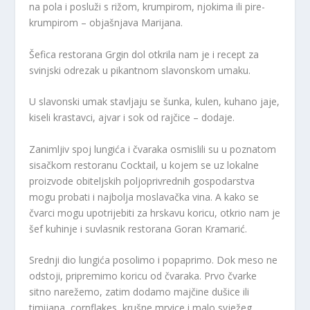
na pola i posluži s rižom, krumpirom, njokima ili pire-
krumpirom – objašnjava Marijana.
Šefica restorana Grgin dol otkrila nam je i recept za
svinjski odrezak u pikantnom slavonskom umaku.
U slavonski umak stavljaju se šunka, kulen, kuhano jaje,
kiseli krastavci, ajvar i sok od rajčice – dodaje.
Zanimljiv spoj lungića i čvaraka osmislili su u poznatom
sisačkom restoranu Cocktail, u kojem se uz lokalne
proizvode obiteljskih poljoprivrednih gospodarstva
mogu probati i najbolja moslavačka vina. A kako se
čvarci mogu upotrijebiti za hrskavu koricu, otkrio nam je
šef kuhinje i suvlasnik restorana Goran Kramarić.
Srednji dio lungića posolimo i popaprimo. Dok meso ne
odstoji, pripremimo koricu od čvaraka. Prvo čvarke
sitno narežemo, zatim dodamo majčine dušice ili
timijana, cornflakes, krušne mrvice i malo svježeg