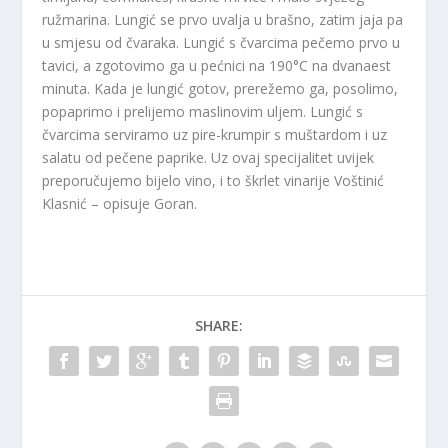
ružmarina. Lungić se prvo uvalja u brašno, zatim jaja pa
u smjesu od čvaraka. Lungić s čvarcima pečemo prvo u
tavici, a zgotovimo ga u pećnici na 190°C na dvanaest
minuta. Kada je lungić gotov, prerežemo ga, posolimo,
popaprimo i prelijemo maslinovim uljem. Lungić s
čvarcima serviramo uz pire-krumpir s muštardom i uz
salatu od pečene paprike. Uz ovaj specijalitet uvijek
preporučujemo bijelo vino, i to škrlet vinarije Voštinić
Klasnić – opisuje Goran.
SHARE: