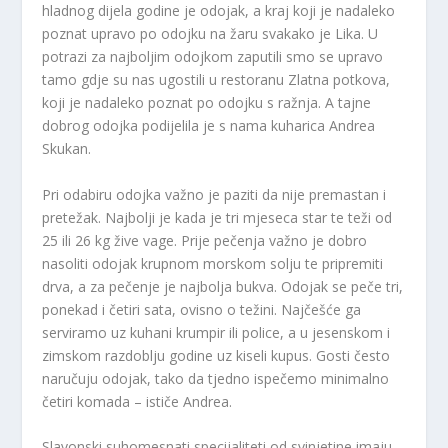
hladnog dijela godine je odojak, a kraj koji je nadaleko
poznat upravo po odojku na žaru svakako je Lika. U
potrazi za najboljim odojkom zaputili smo se upravo
tamo gdje su nas ugostili u restoranu Zlatna potkova,
koji je nadaleko poznat po odojku s ražnja. A tajne
dobrog odojka podijelila je s nama kuharica Andrea
Skukan.
Pri odabiru odojka važno je paziti da nije premastan i
pretežak. Najbolji je kada je tri mjeseca star te teži od
25 ili 26 kg žive vage. Prije pečenja važno je dobro
nasoliti odojak krupnom morskom solju te pripremiti
drva, a za pečenje je najbolja bukva. Odojak se peče tri,
ponekad i četiri sata, ovisno o težini. Najčešće ga
serviramo uz kuhani krumpir ili police, a u jesenskom i
zimskom razdoblju godine uz kiseli kupus. Gosti često
naručuju odojak, tako da tjedno ispečemo minimalno
četiri komada – ističe Andrea.
Slavonski suhomesnati specijaliteti od svinjetine imaju