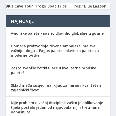
Blue Cave Tour
Trogir Boat Trips
Trogir Blue Lagoon
NAJNOVIJE
Avionske palete kao nevidljivi dio globalne trgovine
Domaća proizvodnja drvene ambalaže ima sve
važniju ulogu – Fagus palete i okviri za palete za
moderne tvrtke
Zašto sve više tvrtki ulaže u kvalitetne brodske
palete?
Sklad među susjedima: ključ za miran i kvalitetan
zajednički život
Nije problem u vašoj disciplini: zašto je oblikovanje
tijela postalo jedan od najpopularnijih tretmana
današnjice