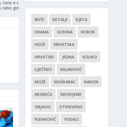
u Serie A s
 zabio gol
BIVŠI
DETALJI
DJECA
DRAMA
GODINA
HOROR
HOĆE
HRVATSKA
HRVATSKI
JEDNA
KOLIKO
LIJEČNICI
MILANOVIĆ
MOŽE
MUŠKARAC
NAKON
NESREĆA
NEVRIJEME
OBJAVIO
OTKRIVENO
PLENKOVIĆ
PODACI