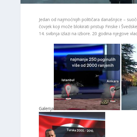
Jedan od najmoćnijih političara današnjice – suo
čovjek koji može blokirati pristup Finske i Šveds
14. svibnja izlazi na izbore. 20 godina njegove v
Galerija