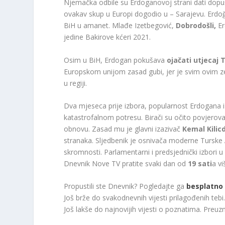
Njemačka odbile su Erdoganovoj strani dati dopuš
ovakav skup u Europi dogodio u – Sarajevu. Erdoğ
BiH u amanet. Mlađe Izetbegović,
Dobrodošli,
Er
jedine Bakirove kćeri 2021.
Osim u BiH, Erdogan pokušava
ojačati utjecaj 
Europskom unijom zasad gubi, jer je svim ovim zem
u regiji.
Dva mjeseca prije izbora, popularnost Erdogana i
katastrofalnom potresu. Birači su očito povjerova
obnovu. Zasad mu je glavni izazivač
Kemal Kilic
stranaka. Sljedbenik je osnivača moderne Turske
skromnosti. Parlamentarni i predsjednički izbori u
Dnevnik Nove TV pratite svaki dan od
19 sati
a vi
Propustili ste Dnevnik? Pogledajte ga
besplatno 
Još brže do svakodnevnih vijesti prilagođenih te
Još lakše do najnovijih vijesti o poznatima. Preu