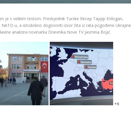
čen je s velikim testom. Predsjednik Turske Recep Tayyip Erdogan,
ke NATO-u, a istodobno dogovoriti izvor žita iz rata pogođene Ukrajine
ladavine analizira novinarka Dnevnika Nove TV Jasmina Bojić.
+
6