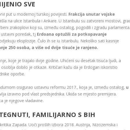
IJENIO SVE
vi put u modernoj turskoj povijesti.
Frakcija unutar vojske
zašla na ulice Istanbula i Ankare. U Istanbulu su zatvoreni mostovi, gra
orbeni zrakoplovi koji su, između ostalog, pogodili i zgradu parlamenta
ti ustavni poredak, tj
Erdoana optužili za potkopavanje
 odjekuju eksplozije. Čulo ih se iu Istanbulu. Nekoliko sati kasnije
je 250 osoba, a više od dvije tisuće je ranjeno.
, koje je trajalo dvije godine. Uhićeni su desetak tisuća ljudi, a
soblja dobilo je otkaze. Kritičari kažu da je Erdogan iskoristio
adnike oporbe.
erendumom osigurao ustavnu reformu 2017., koja je, između ostalog,
u
avlja izravno pod vlast predsjednika. Ukida se mjesto premijera.
a je njegove vladavine.
EGNUTI, FAMILIJARNO S BIH
itika Zapada. Uoči prošlih izbora 2018. Austrija, Nizozemska i