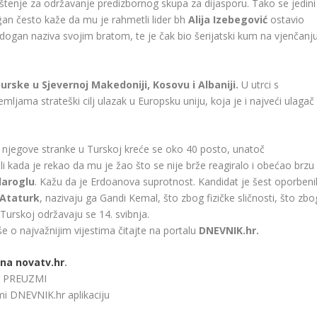
tenje za održavanje predizbornog skupa za dijasporu. Tako se jedini
an često kaže da mu je rahmetli lider bh
Alija Izebegović
ostavio
dogan naziva svojim bratom, te je čak bio šerijatski kum na vjenčanj
Turske u Sjevernoj Makedoniji, Kosovu i Albaniji.
U utrci s
ljama strateški cilj ulazak u Europsku uniju, koja je i najveći ulagač
 njegove stranke u Turskoj kreće se oko 40 posto, unatoč
li kada je rekao da mu je žao što se nije brže reagiralo i obećao brzu
daroglu
. Kažu da je Erdoanova suprotnost. Kandidat je šest oporbeni
Ataturk
, nazivaju ga Gandi Kemal, što zbog fizičke sličnosti, što zbo
 Turskoj održavaju se 14. svibnja.
še o najvažnijim vijestima čitajte na portalu
DNEVNIK.hr.
na novatv.hr
.
bi. PREUZMI
zmi
DNEVNIK.hr
aplikaciju