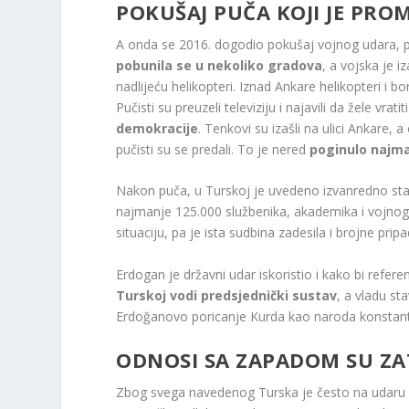
POKUŠAJ PUČA KOJI JE PROM
A onda se 2016. dogodio pokušaj vojnog udara, pr
pobunila se u nekoliko gradova
, a vojska je i
nadlijeću helikopteri. Iznad Ankare helikopteri i b
Pučisti su preuzeli televiziju i najavili da žele vrati
demokracije
. Tenkovi su izašli na ulici Ankare, a
pučisti su se predali. To je nered
poginulo najman
Nakon puča, u Turskoj je uvedeno izvanredno stanje
najmanje 125.000 službenika, akademika i vojnog o
situaciju, pa je ista sudbina zadesila i brojne prip
Erdogan je državni udar iskoristio i kako bi ref
Turskoj vodi predsjednički sustav
, a vladu st
Erdoğanovo poricanje Kurda kao naroda konstant
ODNOSI SA ZAPADOM SU ZAT
Zbog svega navedenog Turska je često na udaru kr