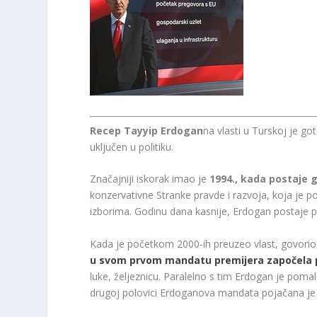
Recep Tayyip Erdogan
na vlasti u Turskoj je g
uključen u politiku.
Značajniji iskorak imao je
1994., kada postaje 
konzervativne Stranke pravde i razvoja, koja je p
izborima. Godinu dana kasnije, Erdogan postaje p
Kada je početkom 2000-ih preuzeo vlast, govorio 
u svom prvom mandatu premijera započela 
luke, željeznicu. Paralelno s tim Erdogan je poma
drugoj polovici Erdoganova mandata pojačana je c