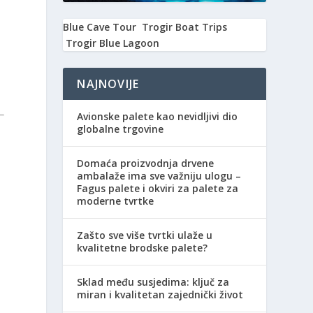
Blue Cave Tour
Trogir Boat Trips
Trogir Blue Lagoon
NAJNOVIJE
Avionske palete kao nevidljivi dio
globalne trgovine
Domaća proizvodnja drvene
ambalaže ima sve važniju ulogu –
Fagus palete i okviri za palete za
moderne tvrtke
Zašto sve više tvrtki ulaže u
e
kvalitetne brodske palete?
e
Sklad među susjedima: ključ za
miran i kvalitetan zajednički život