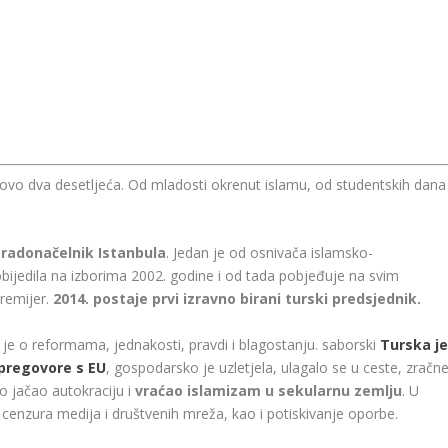
otovo dva desetljeća. Od mladosti okrenut islamu, od studentskih dana
gradonačelnik Istanbula
. Jedan je od osnivača islamsko-
obijedila na izborima 2002. godine i od tada pobjeđuje na svim
remijer.
2014. postaje prvi izravno birani turski predsjednik.
je o reformama, jednakosti, pravdi i blagostanju. saborski
Turska j
pregovore s EU
, gospodarsko je uzletjela, ulagalo se u ceste, zračn
lo jačao autokraciju i
vraćao islamizam u sekularnu zemlju
. U
enzura medija i društvenih mreža, kao i potiskivanje oporbe.