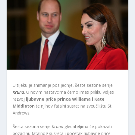
U tijeku je snimanje posljednje, šeste sezone serije
Kruna
. U novim nastavcima ćemo imati priliku vidjeti
razvoj
ljubavne priče princa Williama i Kate
Middleton
te njihov fatalni susret na sveučilištu St.
Andrews.
Šesta sezona serije
Kruna
gledateljima će pokazati
pozadinu fatalnog susreta i početak ljubavne priče