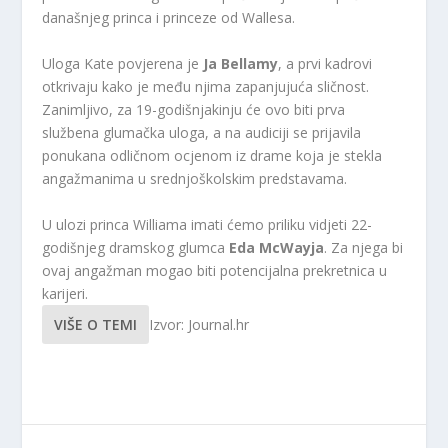
današnjeg princa i princeze od Wallesa.
Uloga Kate povjerena je
Ja Bellamy
, a prvi kadrovi
otkrivaju kako je među njima zapanjujuća sličnost.
Zanimljivo, za 19-godišnjakinju će ovo biti prva
službena glumačka uloga, a na audiciji se prijavila
ponukana odličnom ocjenom iz drame koja je stekla
angažmanima u srednjoškolskim predstavama.
U ulozi princa Williama imati ćemo priliku vidjeti 22-
godišnjeg dramskog glumca
Eda McWayja
. Za njega bi
ovaj angažman mogao biti potencijalna prekretnica u
karijeri.
VIŠE O TEMI
Izvor: Journal.hr