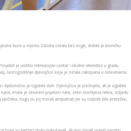
 njezine kuće u mjestu Zatoka ostala bez noge, dobila je bioničku
Projektil je uništio rekreacijski centar i okolne vikendice u gradu
kalj, šestogodišnje djevojčice koja je ostala zakopana u ruševinama.
 djelomično je izgubila sluh. Djevojčica je preživjela, ali je izgubila
njezi, imala je otvoreni prijelom ruke, četiri slomljena rebra, ozljedu
 liječnika, nogu su joj morali amputirati jer su ozljede bile preteške,
’
g toga su liječnici dugo pokušavali, ali nisu mogli spasiti njezinu