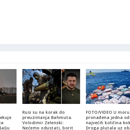
Rusi su na korak do
FOTO/VIDEO U moru
čekuje
preuzimanja Bahmuta.
pronađena jedna od
za
Volodimir Zelenski:
najvećih količina ko
šalju
Nećemo odustati, borit
Droga plutala uz ob