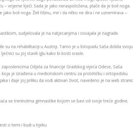
 – vrijeme liječi. Sada je jako neraspoložena, plače da je boli noga.
 jako boli noga. Želi tišinu, mir i da nitko ne dira i ne uznemirava –
astikom, sudjelovala je na natjecanjima i osvajala je nagrade.
e su na rehabilitaciji u Austriji. Tamo je u listopadu Saša dobila svoju
ečnici su joj stavili iglu kako bi kosti srasle.
 zaposlenicima Odjela za financije Gradskog vijeća Odese, Saša
, koja je izrađena u medicinskom centru za protetičku i ortopedsku
jaka i daje joj priliku da vodi aktivan život, navedeno je na web stranic
 vraća se treninzima gimnastike kojom se bavi od svoje treće godine.
sti o temi i budi u tijeku