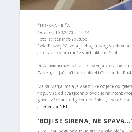
ČUDESNA PRIČA
četvrtak, 16.3.2023. u 10:14
Foto: screenshot/Youtube
Saša Paskalj (6), koja je zbog ruskog raketiranja
protezu s kojom može voditi aktivan život.
Ruski avioni raketirali su 16. svibnja 2022. Odesu. 
Zatoku, uključujući i kuću obitelji Oleksandre Pas
Majka Marija imala je višestruke ozljede od gelera i
nogu. Više od dva tjedna provela je na intenzivnoj 
glave i više rana od gelera. Nažalost, unatoč trudu
piše
Cenzor.NET
‘BOJI SE SIRENA, NE SPAVA…
– Na lijevu nogu pala joj je građevinska ploča. Zbo