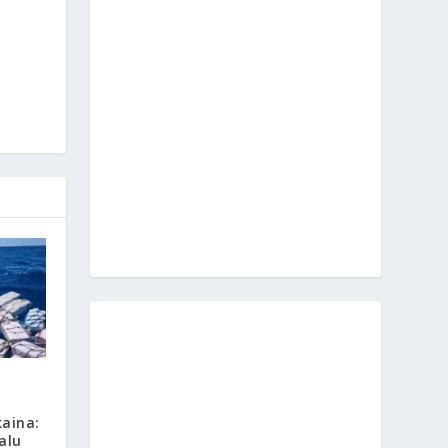
kaina:
alu