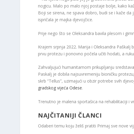
nogicu. Malo po malo njoj postaje bolje, kako kažu
Boji se sirena, ne spava dobro, budi se i kaže da je
ispričala je majka djevojčice.
Prije nego što se Oleksandra bavila plesom i gimn
Krajem srpnja 2022. Marija i Oleksandra Paškalj bil
prvu protezu i ponovno počela učiti hodati, a ruku lj
Zahvaljujući humanitarnom prikupljanju sredstava
Paskalj je dobila najsuvremeniju bioničku protezu
skrb “Tellus”, uzimajući u obzir potrebe svih djevo
gradskog vijeća Odese
.
Trenutno je malena sportašica na rehabilitaciji i
NAJČITANIJI ČLANCI
Odaberi temu koju želiš pratiti
Primaj sve nove vije