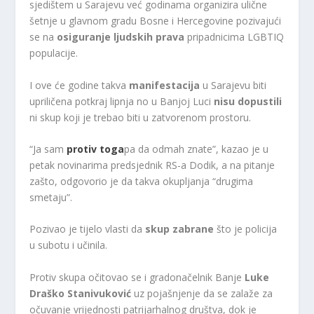
sjedištem u Sarajevu već godinama organizira ulične
šetnje u glavnom gradu Bosne i Hercegovine pozivajući
se na
osiguranje ljudskih prava
pripadnicima LGBTIQ
populacije.
I ove će godine takva
manifestacija
u Sarajevu biti
upriličena potkraj lipnja no u Banjoj Luci
nisu dopustili
ni skup koji je trebao biti u zatvorenom prostoru.
“Ja sam
protiv toga
pa da odmah znate”, kazao je u
petak novinarima predsjednik RS-a Dodik, a na pitanje
zašto, odgovorio je da takva okupljanja “drugima
smetaju”.
Pozivao je tijelo vlasti da
skup zabrane
što je policija
u subotu i učinila.
Protiv skupa očitovao se i gradonačelnik Banje
Luke
Draško Stanivuković
uz pojašnjenje da se zalaže za
očuvanje vrijednosti patrijarhalnog društva, dok je