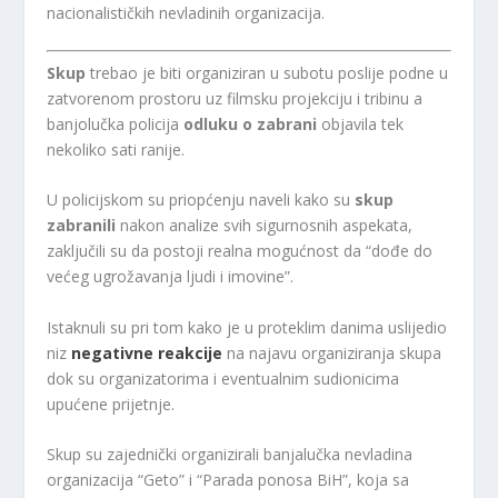
nacionalističkih nevladinih organizacija.
Skup
trebao je biti organiziran u subotu poslije podne u
zatvorenom prostoru uz filmsku projekciju i tribinu a
banjolučka policija
odluku o zabrani
objavila tek
nekoliko sati ranije.
U policijskom su priopćenju naveli kako su
skup
zabranili
nakon analize svih sigurnosnih aspekata,
zaključili su da postoji realna mogućnost da “dođe do
većeg ugrožavanja ljudi i imovine”.
Istaknuli su pri tom kako je u proteklim danima uslijedio
niz
negativne reakcije
na najavu organiziranja skupa
dok su organizatorima i eventualnim sudionicima
upućene prijetnje.
Skup su zajednički organizirali banjalučka nevladina
organizacija “Geto” i “Parada ponosa BiH”, koja sa