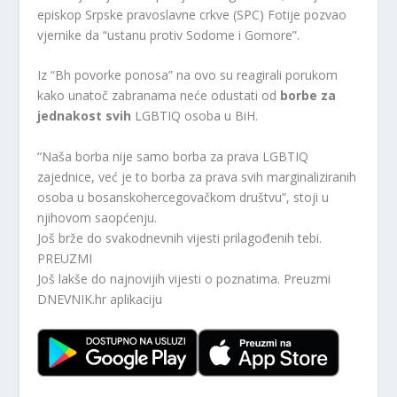
episkop Srpske pravoslavne crkve (SPC) Fotije pozvao
vjernike da “ustanu protiv Sodome i Gomore”.
Iz “Bh povorke ponosa” na ovo su reagirali porukom
kako unatoč zabranama neće odustati od
borbe za
jednakost svih
LGBTIQ osoba u BiH.
“Naša borba nije samo borba za prava LGBTIQ
zajednice, već je to borba za prava svih marginaliziranih
osoba u bosanskohercegovačkom društvu”, stoji u
njihovom saopćenju.
Još brže do svakodnevnih vijesti prilagođenih tebi.
PREUZMI
Još lakše do najnovijih vijesti o poznatima. Preuzmi
DNEVNIK.hr
aplikaciju