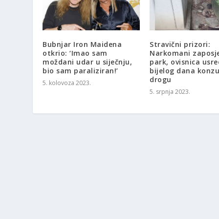
Bubnjar Iron Maidena
Stravični prizori:
otkrio: ‘Imao sam
Narkomani zaposjel
moždani udar u siječnju,
park, ovisnica usre
bio sam paraliziran!’
bijelog dana konz
drogu
5. kolovoza 2023.
5. srpnja 2023.