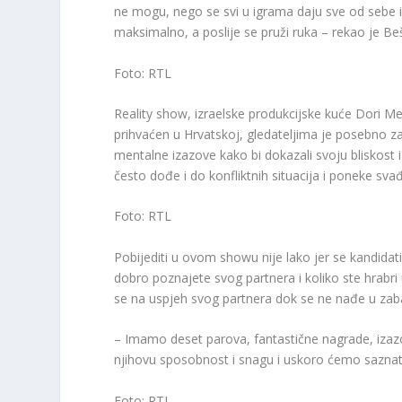
ne mogu, nego se svi u igrama daju sve od sebe i
maksimalno, a poslije se pruži ruka – rekao je Beš
Foto: RTL
Reality show, izraelske produkcijske kuće Dori M
prihvaćen u Hrvatskoj, gledateljima je posebno za
mentalne izazove kako bi dokazali svoju bliskost i
često dođe i do konfliktnih situacija i poneke sva
Foto: RTL
Pobijediti u ovom showu nije lako jer se kandidati 
dobro poznajete svog partnera i koliko ste hrabri u
se na uspjeh svog partnera dok se ne nađe u zab
– Imamo deset parova, fantastične nagrade, izazovi
njihovu sposobnost i snagu i uskoro ćemo saznati t
Foto: RTL