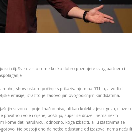
u isti cilj. Sve ovisi o tome koliko dobro poznajete svog partnera i
 raspolaganje
zamahu, show uskoro počinje s prikazivanjem na RTL-u, a voditelj
ljske emisije, izrazito je zadovoljan ovogodišnjim kandidatima.
ašnjih sezona – pojedinačno nisu, ali kao kolektiv jesu; grizu, ulaze u
 privatno i vole i cijene, poštuju, super se druže i nema nekih
lem kome dati narukvicu, odnosno, koga izbaciti, ali u izazovima se
 pogotovo! Ne postoji ono da netko odustane od izazova, nema neću il