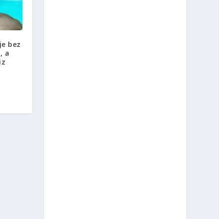
je bez
, a
iz