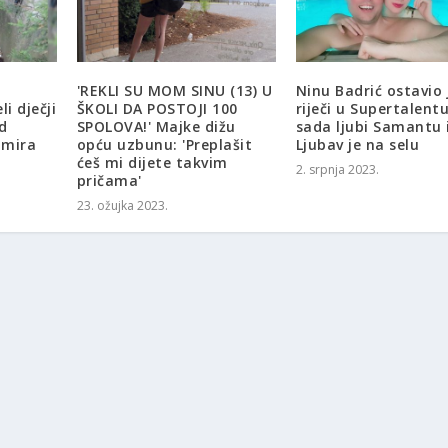
'REKLI SU MOM SINU (13) U
Ninu Badrić ostavio 
i dječji
ŠKOLI DA POSTOJI 100
riječi u Supertalentu
d
SPOLOVA!' Majke dižu
sada ljubi Samantu 
umira
opću uzbunu: 'Preplašit
Ljubav je na selu
ćeš mi dijete takvim
2. srpnja 2023.
pričama'
23. ožujka 2023.