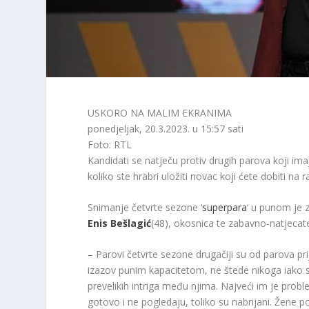
USKORO NA MALIM EKRANIMA
ponedjeljak, 20.3.2023. u 15:57 sati
Foto: RTL
Kandidati se natječu protiv drugih parova koji imaj
koliko ste hrabri uložiti novac koji ćete dobiti na
Snimanje četvrte sezone ‘
superpara
‘ u punom je 
Enis Bešlagić
(48), okosnica te zabavno-natjecate
– Parovi četvrte sezone drugačiji su od parova prij
izazov punim kapacitetom, ne štede nikoga iako se
prevelikih intriga među njima. Najveći im je prob
gotovo i ne pogledaju, toliko su nabrijani. Žene