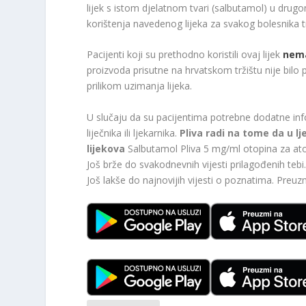
lijek s istom djelatnom tvari (salbutamol) u dru
korištenja navedenog lijeka za svakog bolesnika tre
Pacijenti koji su prethodno koristili ovaj lijek
nema
proizvoda prisutne na hrvatskom tržištu nije bilo
prilikom uzimanja lijeka.
U slučaju da su pacijentima potrebne dodatne inf
liječnika ili ljekarnika.
Pliva radi na tome da u l
lijekova
Salbutamol Pliva 5 mg/ml otopina za atom
Još brže do svakodnevnih vijesti prilagođenih te
Još lakše do najnovijih vijesti o poznatima. Preu