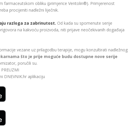
gom farmaceutskom obliku (primjerice Ventolin®). Primjerenost
ba procijeniti nadležni liječnik.
ju razloga za zabrinutost.
Od kada su spomenute serije
 prigovora na kakvoću proizvoda, niti prijave neočekivanih događaja
ormacije vezane uz prilagodbu terapije, mogu konzultirati nadležnog
jekarnama što je prije moguće budu dostupne nove serije
izator, poručili su.
bi. PREUZMI
zmi
DNEVNIK.hr
aplikaciju