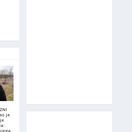
ZNI
ao je
je
la:
njega