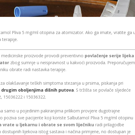
butamol Pliva 5 mg/ml otopina za atomizator. Ako ga imate, vratite ga 
 terapije.
 i medicinske proizvode provodi preventivno
povlačenje serije lijeka
ator
zbog sumnje u neispravnost u kakvoći proizvoda. Preporučuje
ečniku obrate radi nastavka terapije.
 za olakšavanje teških simptoma stezanja u prsima, piskanja pri
 drugim oboljenjima dišnih putova
. S tržišta se povlače sljedeće
2, 15036222 i 15036322.
na samo u pojedinim pakiranjima prilikom provjere dugotrajne
oo poziva sve pacijente koji koriste Salbutamol Pliva 5 mg/ml otopinu
ga vrate u ljekarnu i obrate se svom liječniku
radi prilagodbe
h dostupnih lijekova istog sastava i načina primjene, no dostupan je