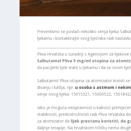
Preventivno se povlači nekoliko serija lijeka Sal
ljekarnu i kontaktirajte svog liječnika radi nastavka
Pliva Hrvatska u suradnji s Agencijom za lijekove
Salbutamol Pliva 5 mg/ml otopina za atomiz
da pacijenti lijek vrate u ljekarnu i da se svom lij
Salbutamol Pliva otopina za atomizator koristi se
disanju i kašlja, npr.
u osoba s astmom i nekim
serije ovog lijeka: 15015321, 15000522, 1501842
Iako je moguća neispravnost u kakvoći primijeće
stabilnosti, predostrožnosti radi Pliva Hrvatska d
za atomizator da
lijek prestanu koristiti, da 
daljnje terapije. Na hrvatskom tržištu nema drugi