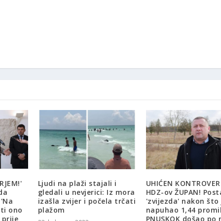
RJEM!'
Ljudi na plaži stajali i
UHIĆEN KONTROVER
da
gledali u nevjerici: Iz mora
HDZ-ov ŽUPAN! Post
 'Na
izašla zvijer i počela trčati
'zvijezda' nakon što 
iti ono
plažom
napuhao 1,44 promi
prije
PNUSKOK došao po 