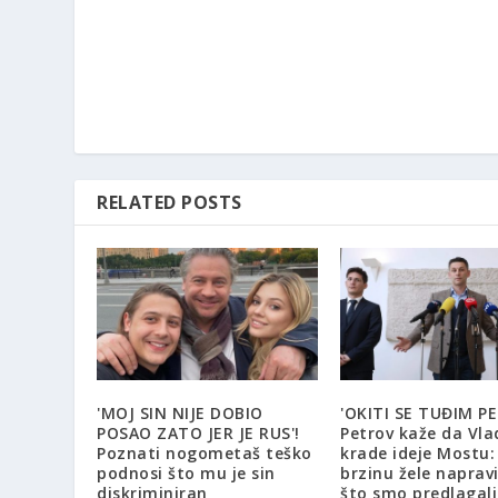
RELATED POSTS
'MOJ SIN NIJE DOBIO
'OKITI SE TUĐIM PE
POSAO ZATO JER JE RUS'!
Petrov kaže da Vla
Poznati nogometaš teško
krade ideje Mostu:
podnosi što mu je sin
brzinu žele naprav
diskriminiran
što smo predlagali 