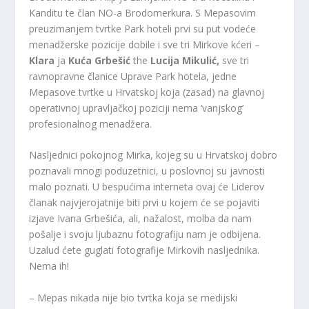
Kanditu te član NO-a Brodomerkura. S Mepasovim
preuzimanjem tvrtke Park hoteli prvi su put vodeće
menadžerske pozicije dobile i sve tri Mirkove kćeri –
Klara
ja
Kuća
Grbešić
the
Lucija Mikulić,
sve tri
ravnopravne članice Uprave Park hotela, jedne
Mepasove tvrtke u Hrvatskoj koja (zasad) na glavnoj
operativnoj upravljačkoj poziciji nema ‘vanjskog’
profesionalnog menadžera.
Nasljednici pokojnog Mirka, kojeg su u Hrvatskoj dobro
poznavali mnogi poduzetnici, u poslovnoj su javnosti
malo poznati. U bespućima interneta ovaj će Liderov
članak najvjerojatnije biti prvi u kojem će se pojaviti
izjave Ivana Grbešića, ali, nažalost, molba da nam
pošalje i svoju ljubaznu fotografiju nam je odbijena.
Uzalud ćete guglati fotografije Mirkovih nasljednika.
Nema ih!
– Mepas nikada nije bio tvrtka koja se medijski