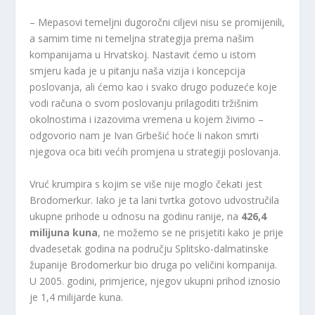
– Mepasovi temeljni dugoročni ciljevi nisu se promijenili,
a samim time ni temeljna strategija prema našim
kompanijama u Hrvatskoj. Nastavit ćemo u istom
smjeru kada je u pitanju naša vizija i koncepcija
poslovanja, ali ćemo kao i svako drugo poduzeće koje
vodi računa o svom poslovanju prilagoditi tržišnim
okolnostima i izazovima vremena u kojem živimo –
odgovorio nam je Ivan Grbešić hoće li nakon smrti
njegova oca biti većih promjena u strategiji poslovanja.
Vruć krumpira s kojim se više nije moglo čekati jest
Brodomerkur. Iako je ta lani tvrtka gotovo udvostručila
ukupne prihode u odnosu na godinu ranije, na
426,4
milijuna kuna
, ne možemo se ne prisjetiti kako je prije
dvadesetak godina na području Splitsko-dalmatinske
županije Brodomerkur bio druga po veličini kompanija.
U 2005. godini, primjerice, njegov ukupni prihod iznosio
je 1,4 milijarde kuna.