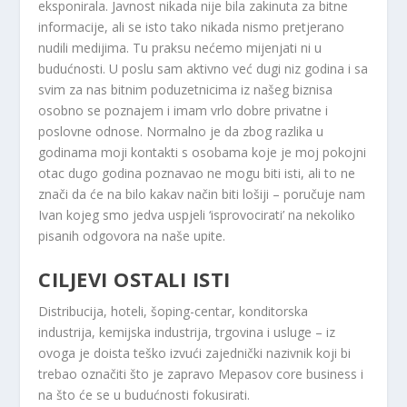
eksponirala. Javnost nikada nije bila zakinuta za bitne
informacije, ali se isto tako nikada nismo pretjerano
nudili medijima. Tu praksu nećemo mijenjati ni u
budućnosti. U poslu sam aktivno već dugi niz godina i sa
svim za nas bitnim poduzetnicima iz našeg biznisa
osobno se poznajem i imam vrlo dobre privatne i
poslovne odnose. Normalno je da zbog razlika u
godinama moji kontakti s osobama koje je moj pokojni
otac dugo godina poznavao ne mogu biti isti, ali to ne
znači da će na bilo kakav način biti lošiji – poručuje nam
Ivan kojeg smo jedva uspjeli ‘isprovocirati’ na nekoliko
pisanih odgovora na naše upite.
CILJEVI OSTALI ISTI
Distribucija, hoteli, šoping-centar, konditorska
industrija, kemijska industrija, trgovina i usluge – iz
ovoga je doista teško izvući zajednički nazivnik koji bi
trebao označiti što je zapravo Mepasov core business i
na što će se u budućnosti fokusirati.