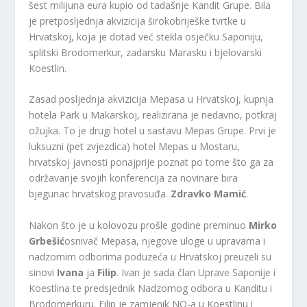
šest milijuna eura kupio od tadašnje Kandit Grupe. Bila
je pretposljednja akvizicija širokobriješke tvrtke u
Hrvatskoj, koja je dotad već stekla osječku Saponiju,
splitski Brodomerkur, zadarsku Marasku i bjelovarski
Koestlin.
Zasad posljednja akvizicija Mepasa u Hrvatskoj, kupnja
hotela Park u Makarskoj, realizirana je nedavno, potkraj
ožujka. To je drugi hotel u sastavu Mepas Grupe. Prvi je
luksuzni (pet zvjezdica) hotel Mepas u Mostaru,
hrvatskoj javnosti ponajprije poznat po tome što ga za
održavanje svojih konferencija za novinare bira
bjegunac hrvatskog pravosuđa.
Zdravko Mamić
.
Nakon što je u kolovozu prošle godine preminuo
Mirko
Grbešić
osnivač Mepasa, njegove uloge u upravama i
nadzornim odborima poduzeća u Hrvatskoj preuzeli su
sinovi
Ivana
ja
Filip
. Ivan je sada član Uprave Saponije i
Koestlina te predsjednik Nadzornog odbora u Kanditu i
Brodomerkuru. Filip je zamjenik NO-a u Koestlinu i