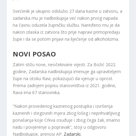
Svećenik je ukupno odslužio 27 dana kazne u zatvoru, a
zadarska mu je nadbiskupija već nakon prvog napada
na časnu oduzela župničku službu. Naređeno mu je da
nakon izlaska iz zatvora što prije napravi primopredaju
župe i da se potom prijavi na liječenje od alkoholizma.
NOVI POSAO
Zatim stižu nove, neočekivane vijesti. Za Božić 2022.
godine, Zadarska nadbiskupija imenuje ga upraviteljem
župe na otoku Ravi, pokazujući da vjeruje u oprost.
Prema zadnjem popisu stanovništva iz 2021. godine,
Rava ima 67 stanovnika.
“Nakon provedenog kaznenog postupka i izvršenja
kaznenih i stegovnih mjera zbog lošeg i neprihvatljivog
ponašanja koje Crkva osuđuje i zbog čega žali, imamo
nadu i povjerenje u popravak”, stoji u odgovoru
Nadbiskupije, prenosi AP.
Zadarski.