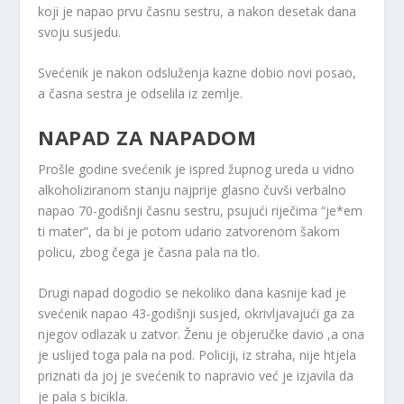
koji je napao prvu časnu sestru, a nakon desetak dana
svoju susjedu.
Svećenik je nakon odsluženja kazne dobio novi posao,
a časna sestra je odselila iz zemlje.
NAPAD ZA NAPADOM
Prošle godine svećenik je ispred župnog ureda u vidno
alkoholiziranom stanju najprije glasno čuvši verbalno
napao 70-godišnji časnu sestru, psujući riječima “je*em
ti mater”, da bi je potom udario zatvorenom šakom
policu, zbog čega je časna pala na tlo.
Drugi napad dogodio se nekoliko dana kasnije kad je
svećenik napao 43-godišnji susjed, okrivljavajući ga za
njegov odlazak u zatvor. Ženu je objeručke davio ,a ona
je uslijed toga pala na pod. Policiji, iz straha, nije htjela
priznati da joj je svećenik to napravio već je izjavila da
je pala s bicikla.