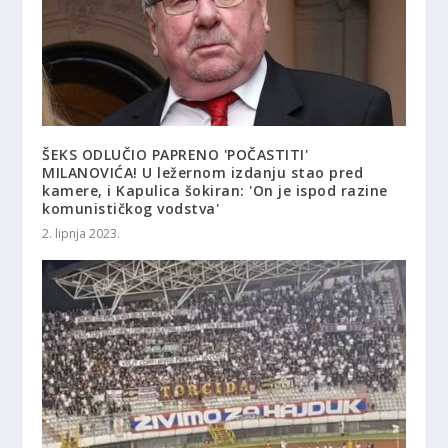
ŠEKS ODLUČIO PAPRENO 'POČASTITI'
MILANOVIĆA! U ležernom izdanju stao pred
kamere, i Kapulica šokiran: 'On je ispod razine
komunističkog vodstva'
2. lipnja 2023.