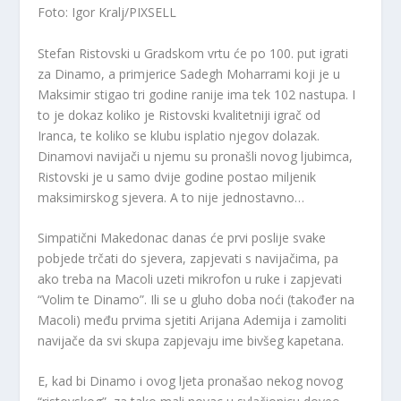
Foto: Igor Kralj/PIXSELL
Stefan Ristovski u Gradskom vrtu će po 100. put igrati
za Dinamo, a primjerice Sadegh Moharrami koji je u
Maksimir stigao tri godine ranije ima tek 102 nastupa. I
to je dokaz koliko je Ristovski kvalitetniji igrač od
Iranca, te koliko se klubu isplatio njegov dolazak.
Dinamovi navijači u njemu su pronašli novog ljubimca,
Ristovski je u samo dvije godine postao miljenik
maksimirskog sjevera. A to nije jednostavno…
Simpatični Makedonac danas će prvi poslije svake
pobjede trčati do sjevera, zapjevati s navijačima, pa
ako treba na Macoli uzeti mikrofon u ruke i zapjevati
“Volim te Dinamo”. Ili se u gluho doba noći (također na
Macoli) među prvima sjetiti Arijana Ademija i zamoliti
navijače da svi skupa zapjevaju ime bivšeg kapetana.
E, kad bi Dinamo i ovog ljeta pronašao nekog novog