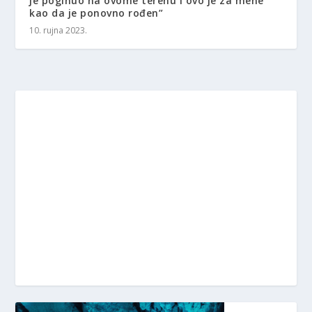
je poginuo na ovome terenu i ovo je za mene
kao da je ponovno rođen”
10. rujna 2023.