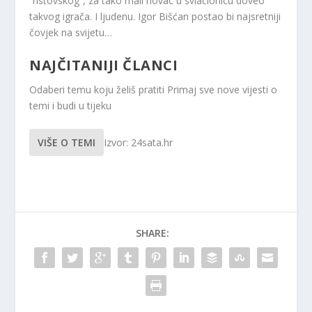
“ristovskog”, za tako mali novac u svlačionicu doveo
takvog igrača. I ljudenu. Igor Bišćan postao bi najsretniji
čovjek na svijetu…
NAJČITANIJI ČLANCI
Odaberi temu koju želiš pratiti
Primaj sve nove vijesti o
temi i budi u tijeku
VIŠE O TEMI
Izvor: 24sata.hr
SHARE: