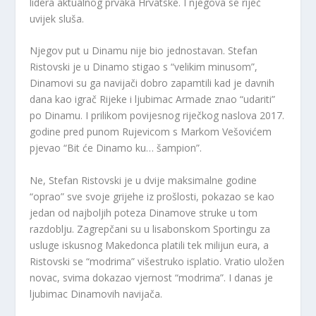
lidera aktualnog prvaka Hrvatske. I njegova se riječ
uvijek sluša.
Njegov put u Dinamu nije bio jednostavan. Stefan
Ristovski je u Dinamo stigao s “velikim minusom”,
Dinamovi su ga navijači dobro zapamtili kad je davnih
dana kao igrač Rijeke i ljubimac Armade znao “udariti”
po Dinamu. I prilikom povijesnog riječkog naslova 2017.
godine pred punom Rujevicom s Markom Vešovićem
pjevao “Bit će Dinamo ku… šampion”.
Ne, Stefan Ristovski je u dvije maksimalne godine
“oprao” sve svoje grijehe iz prošlosti, pokazao se kao
jedan od najboljih poteza Dinamove struke u tom
razdoblju. Zagrepčani su u lisabonskom Sportingu za
usluge iskusnog Makedonca platili tek milijun eura, a
Ristovski se “modrima” višestruko isplatio. Vratio uložen
novac, svima dokazao vjernost “modrima”. I danas je
ljubimac Dinamovih navijača.