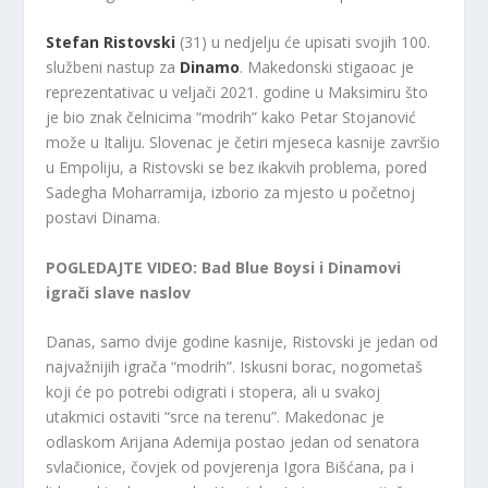
Stefan Ristovski
(31) u nedjelju će upisati svojih 100.
službeni nastup za
Dinamo
. Makedonski stigaoac je
reprezentativac u veljači 2021. godine u Maksimiru što
je bio znak čelnicima “modrih” kako Petar Stojanović
može u Italiju. Slovenac je četiri mjeseca kasnije završio
u Empoliju, a Ristovski se bez ikakvih problema, pored
Sadegha Moharramija, izborio za mjesto u početnoj
postavi Dinama.
POGLEDAJTE VIDEO: Bad Blue Boysi i Dinamovi
igrači slave naslov
Danas, samo dvije godine kasnije, Ristovski je jedan od
najvažnijih igrača “modrih”. Iskusni borac, nogometaš
koji će po potrebi odigrati i stopera, ali u svakoj
utakmici ostaviti “srce na terenu”. Makedonac je
odlaskom Arijana Ademija postao jedan od senatora
svlačionice, čovjek od povjerenja Igora Bišćana, pa i