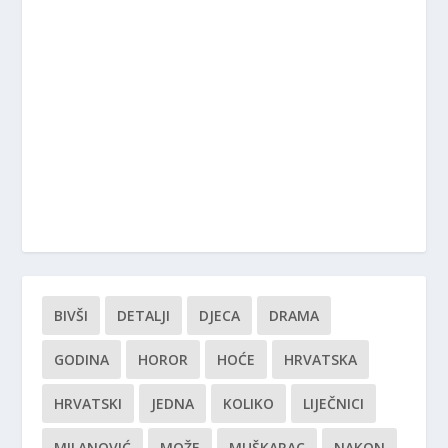
BIVŠI
DETALJI
DJECA
DRAMA
GODINA
HOROR
HOĆE
HRVATSKA
HRVATSKI
JEDNA
KOLIKO
LIJEČNICI
MILANOVIĆ
MOŽE
MUŠKARAC
NAKON