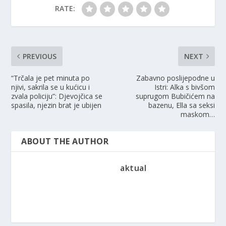
RATE:
PREVIOUS
NEXT
“Trčala je pet minuta po
Zabavno poslijepodne u
njivi, sakrila se u kućicu i
Istri: Alka s bivšom
zvala policiju”: Djevojčica se
suprugom Bubičićem na
spasila, njezin brat je ubijen
bazenu, Ella sa seksi
maskom…
ABOUT THE AUTHOR
aktual