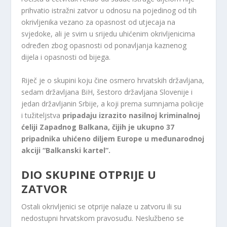
prihvatio istražni zatvor u odnosu na pojedinog od tih
okrivljenika vezano za opasnost od utjecaja na
svjedoke, ali je svim u srijedu uhićenim okrivljenicima
određen zbog opasnosti od ponavljanja kaznenog
dijela i opasnosti od bijega.
Riječ je o skupini koju čine osmero hrvatskih državljana,
sedam državljana BiH, šestoro državljana Slovenije i
jedan državljanin Srbije, a koji prema sumnjama policije
i tužiteljstva
pripadaju izrazito nasilnoj kriminalnoj
ćeliji Zapadnog Balkana, čijih je ukupno 37
pripadnika uhićeno diljem Europe u međunarodnoj
akciji “Balkanski kartel”.
DIO SKUPINE OTPRIJE U
ZATVOR
Ostali okrivljenici se otprije nalaze u zatvoru ili su
nedostupni hrvatskom pravosuđu. Neslužbeno se