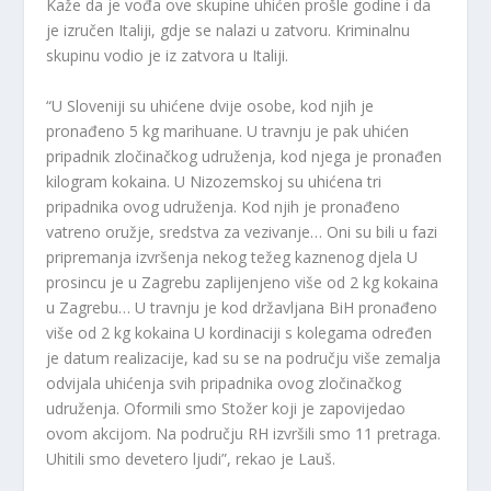
Kaže da je vođa ove skupine uhićen prošle godine i da
je izručen Italiji, gdje se nalazi u zatvoru. Kriminalnu
skupinu vodio je iz zatvora u Italiji.
“U Sloveniji su uhićene dvije osobe, kod njih je
pronađeno 5 kg marihuane. U travnju je pak uhićen
pripadnik zločinačkog udruženja, kod njega je pronađen
kilogram kokaina. U Nizozemskoj su uhićena tri
pripadnika ovog udruženja. Kod njih je pronađeno
vatreno oružje, sredstva za vezivanje… Oni su bili u fazi
pripremanja izvršenja nekog težeg kaznenog djela U
prosincu je u Zagrebu zaplijenjeno više od 2 kg kokaina
u Zagrebu… U travnju je kod državljana BiH pronađeno
više od 2 kg kokaina U kordinaciji s kolegama određen
je datum realizacije, kad su se na području više zemalja
odvijala uhićenja svih pripadnika ovog zločinačkog
udruženja. Oformili smo Stožer koji je zapovijedao
ovom akcijom. Na području RH izvršili smo 11 pretraga.
Uhitili smo devetero ljudi”, rekao je Lauš.