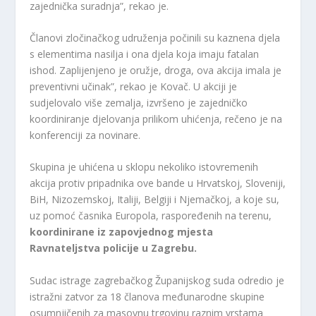
zajednička suradnja”, rekao je.
Članovi zločinačkog udruženja počinili su kaznena djela
s elementima nasilja i ona djela koja imaju fatalan
ishod. Zaplijenjeno je oružje, droga, ova akcija imala je
preventivni učinak”, rekao je Kovač. U akciji je
sudjelovalo više zemalja, izvršeno je zajedničko
koordiniranje djelovanja prilikom uhićenja, rečeno je na
konferenciji za novinare.
Skupina je uhićena u sklopu nekoliko istovremenih
akcija protiv pripadnika ove bande u Hrvatskoj, Sloveniji,
BiH, Nizozemskoj, Italiji, Belgiji i Njemačkoj, a koje su,
uz pomoć časnika Europola, raspoređenih na terenu,
koordinirane iz zapovjednog mjesta
Ravnateljstva policije u Zagrebu.
Sudac istrage zagrebačkog Županijskog suda odredio je
istražni zatvor za 18 članova međunarodne skupine
osumnjičenih za masovnu trgovinu raznim vrstama