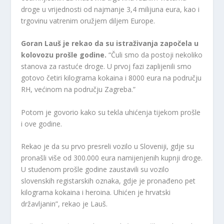
droge u vrijednosti od najmanje 3,4 milijuna eura, kao i
trgovinu vatrenim oružjem diljem Europe.
Goran Lauš je rekao da su istraživanja započela u
kolovozu prošle godine.
“Čuli smo da postoji nekoliko
stanova za rastuće droge. U prvoj fazi zaplijenili smo
gotovo četiri kilograma kokaina i 8000 eura na području
RH, većinom na području Zagreba.”
Potom je govorio kako su tekla uhićenja tijekom prošle
i ove godine.
Rekao je da su prvo presreli vozilo u Sloveniji, gdje su
pronašli više od 300.000 eura namijenjenih kupnji droge.
U studenom prošle godine zaustavili su vozilo
slovenskih registarskih oznaka, gdje je pronađeno pet
kilograma kokaina i heroina. Uhićen je hrvatski
državljanin”, rekao je Lauš.