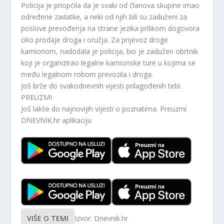
Policija je priopćila da je svaki od članova skupine imao
određene zadatke, a neki od njih bili su zaduženi za
poslove prevođenja na strane jezika prilikom dogovora
oko prodaje droga i oružja. Za prijevoz droge
kamionom, nadodala je policija, bio je zadužen obrtnik
koji je organizirao legalne kamionske ture u kojima se
među legalnom robom prevozila i droga.
Još brže do svakodnevnih vijesti prilagođenih tebi.
PREUZMI
Još lakše do najnovijih vijesti o poznatima. Preuzmi
DNEVNIK.hr
aplikaciju
VIŠE O TEMI
Izvor: Dnevnik.hr