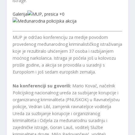
istrage.
Galerija
+
0
MUP je održao konferenciju za medije povodom
provedenog međunarodnog kriminalističkog istraživanja
koje je rezultiralo uhićenjem 37 osoba i razbijanjem
moćnog narkolanca. Istraga je počela još u kolovozu
prošle godine, a akcija se provodila u suradnji s
Europolom i još sedam europskih zemalja.
Na konferenciji su govorili:
Mario Kovač, načelnik
Policijskog nacionalnog ureda za suzbijanje korupcije i
organiziranog kriminaliteta (PNUSKOK) u Ravnateljstvu
policije, Vedran Libl, zamjenik ravnateljice voditelja
Ureda za suzbijanje korupcije i organiziranog
kriminaliteta i Odjela za međunarodnu suradnju i
zajedničke istrage, Goran Lauš, voditelj Službe
kriminaliteta droge, Mišo Radovančević, voditelj