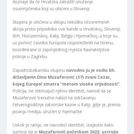
doznaje da će Hrvatska zatražiti izručenje
osumnjičenika koji su uhićeni u Sloveniji.
Skupina je uhićena u sklopu nekoliko istovremenih
akcija protiv pripadnika ove bande u Hrvatskoj, Sloveniji,
BiH, Nizozemskoj, Italiji, Belgiji i Njemačkoj, a koje su,
uz pomoć časnika Europola raspoređenih na terenu,
koordinirane iz zapovjednog mjesta Ravnateljstva
policije u Zagrebu.
Zapadnobalkansku skupinu
navodno ju je vodio bh.
državljanin Dino Muzaferović (37) zvani Cezar,
kojeg Europol smatra “metom visoke vrijednosti”.
Policija, ne otkrivajući njihov identitet, navodi da se
Muzaferović trenutno nalazi na izdržavanju
četverogodišnje zatvorske kazne u Italiji, gdje je, prema
pisanju medija, izručen iz Njemačke.
Uskok je ranije, ne navodeći identitet, izvijestio kako
sumnja da je
Muzaferović početkom 2022. ustrojio