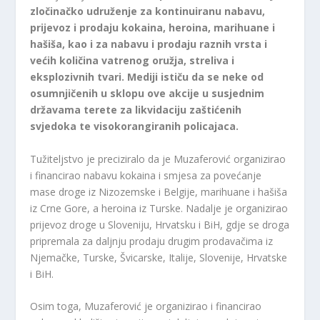
zločinačko udruženje za kontinuiranu nabavu,
prijevoz i prodaju kokaina, heroina, marihuane i
hašiša, kao i za nabavu i prodaju raznih vrsta i
većih količina vatrenog oružja, streliva i
eksplozivnih tvari. Mediji ističu da se neke od
osumnjičenih u sklopu ove akcije u susjednim
državama terete za likvidaciju zaštićenih
svjedoka te visokorangiranih policajaca.
Tužiteljstvo je preciziralo da je Muzaferović organizirao
i financirao nabavu kokaina i smjesa za povećanje
mase droge iz Nizozemske i Belgije, marihuane i hašiša
iz Crne Gore, a heroina iz Turske. Nadalje je organizirao
prijevoz droge u Sloveniju, Hrvatsku i BiH, gdje se droga
pripremala za daljnju prodaju drugim prodavačima iz
Njemačke, Turske, Švicarske, Italije, Slovenije, Hrvatske
i BiH.
Osim toga, Muzaferović je organizirao i financirao