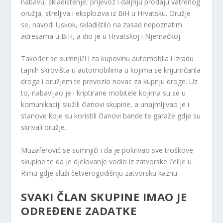
nabavu, skladištenje, prijevoz i daljnju prodaju vatrenog
oružja, streljiva i eksploziva iz BiH u Hrvatsku. Oružje
se, navodi Uskok, skladištilo na zasad nepoznatim
adresama u BiH, a dio je u Hrvatskoj i Njemačkoj.
Također se sumnjiči i za kupovinu automobila i izradu
tajnih skrovišta u automobilima u kojima se krijumčarila
droga i oružjem te prevozio novac za kupnju droge. Uz
to, nabavljao je i kriptirane mobitele kojima su se u
komunikaciji služili članovi skupine, a unajmljivao je i
stanove koje su koristili članovi bande te garaže gdje su
skrivali oružje.
Muzaferović se sumnjiči i da je pokrivao sve troškove
skupine te da je djelovanje vodio iz zatvorske ćelije u
Rimu gdje služi četverogodišnju zatvorsku kaznu.
SVAKI ČLAN SKUPINE IMAO JE
ODREĐENE ZADATKE