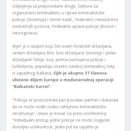
Odjeljenja za prepovedane droge, Sektora za
organizirano kriminaliteto u Upravi kriminalističke
policije (Slovenija) i Semin Kadić, Federalno ministarstvo
unutrašnjih poslova, Federalna uprava policije (Bosna i
Hercegovina).
Riječ je o skupini koju čini osam hrvatskih državljana,
sedam državljana BiH, šest državljana Slovenije i jedan
državljanin Srbije, koji, prema sumnjama policije i
tužiteljstva, pripadaju izrazito nasilnoj kriminalnoj ćeliji
iz zapadnog Balkana.
čijih je ukupno 37 članova
uhićeno diljem Europe u međunarodnoj operaciji
“Balkanski kartel”.
“Policija se pozicionirala kao pouzdan partner i dokazala
da se može voditi ovako zahtjevno kriminalističko
istraživanje”, rekao je Kovač na press-konferenciji.
“Individualni pristup jedne policije ne može osigurati
dovoljnu učinkovitost, jedini put ka uspjehu je