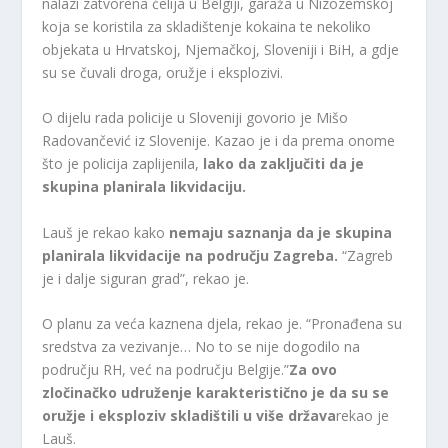
nalazi zatvorena ćelija u Belgiji, garaža u Nizozemskoj
koja se koristila za skladištenje kokaina te nekoliko
objekata u Hrvatskoj, Njemačkoj, Sloveniji i BiH, a gdje
su se čuvali droga, oružje i eksplozivi.
O dijelu rada policije u Sloveniji govorio je Mišo
Radovančević iz Slovenije. Kazao je i da prema onome
što je policija zaplijenila,
lako da zaključiti da je
skupina planirala likvidaciju.
Lauš je rekao kako
nemaju saznanja da je skupina
planirala likvidacije na području Zagreba.
“Zagreb
je i dalje siguran grad”, rekao je.
O planu za veća kaznena djela, rekao je. “Pronađena su
sredstva za vezivanje… No to se nije dogodilo na
području RH, već na području Belgije.”
Za ovo
zločinačko udruženje karakteristično je da su se
oružje i eksploziv skladištili u više država
rekao je
Lauš.