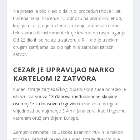
Na presici je bilo riječi o daljnjoj proceduri i hoće li biti
tražena neka izručenja. “U odnosu na prvookrivljenog,
koji je u Italiji, nije traženo izručenje. Za ostale ćemo
tek razmotriti instrumente koje imamo na raspolaganju.
Od 22 dio ih se nalazi u zatvoru u RH, dio je u nekim
drugim zemljama, za dio njih nije zatražen istražni
zatvor.”
CEZAR JE UPRAVLJAO NARKO
KARTELOM IZ ZATVORA
Sudac istrage zagrebačkog Županijskog suda odredio je
istražni zatvor
za 18 članova međunarodne skupine
osumnjiče za masovnu trgovinu
razne vrste droge u
vrijednosti od najmanje 3,4 milijuna eura, kao i trgovinu
vatrenim oružjem diljem Europe.
Zamjenik ravnateljice Uskoka Branimir Puklin je nakon
ročišta u četvrtak rekao da sudac istrage dijelom nije