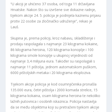
“U akciji je uhićeno 37 osoba, od toga 11 državljana
Hrvatske. Nakon što su izvršene sve dokazne radnje,
tijekom akcije 24. 5. policija je podnijela kaznenu prijavu
protiv 22 osobe za zločinačko udruženje”, rekao je
Lauš.
Skupina je, prema policiji, kroz nabavu, skladištenje i
prodaju raspolagala s najmanje 23 kilograma kokaine,
86 kilograma heroina, 120 kilograma konoplje i 100
kilograma smole konoplje u ukupnoj vrijednosti od
najmanje 3,4 milijuna eura. Također su raspolagali s
najmanje 11 pištolja, jednom automatskom puškom,
6000 pištoljskih metaka i 20 kilograma eksploziva.
Tijekom akcije policija je kod osumnjičenika pronašla
135.000 eura, četiri pištolja i 2000 komada strelice, 15
kilograma kokaina, osam kilograma heroina te nekoliko
lažnih putovnica i osobnih iskaznica. Policija nastavlja
da se među objektima koji su pretraženi tijekom akcije