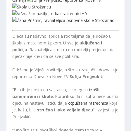
Galerija
+
0
Djeca su nedavno ispričala roditeljima da je došao u
školu s metalnom šipkom. U sve je
uključena i
policija.
Ravnateljica smatra da roditelji pretjeruju, da
dječak nije kriv i da se sve politizira.
Održano je Vijeće roditelja, a što su zaključili, doznala je
reporterka Dnevnika Nove TV
Sofija Preljvukić
.
“Bilo ih je dosta na sastanku, s kojeg su
izašli
uznemireni iz škole
. Poručili su da ni sutra neće pustiti
djecu na nastavu. Ističu da je
otpuštena razrednica
koja
je, kažu, bila
stručna i jako voljela djecu
“, izvijestila je
Preljvukić.
“Ono što se u ovoj školi događa osim toga je –