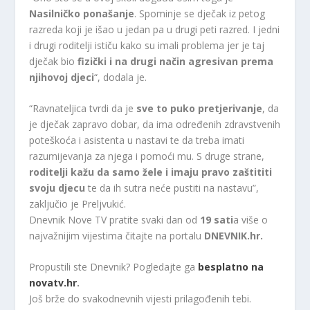
Nasilničko ponašanje
. Spominje se dječak iz petog
razreda koji je išao u jedan pa u drugi peti razred. I jedni
i drugi roditelji ističu kako su imali problema jer je taj
dječak bio
fizički i na drugi način agresivan prema
njihovoj djeci
“, dodala je.
“Ravnateljica tvrdi da je
sve to puko pretjerivanje
, da
je dječak zapravo dobar, da ima određenih zdravstvenih
poteškoća i asistenta u nastavi te da treba imati
razumijevanja za njega i pomoći mu. S druge strane,
roditelji kažu da samo žele i imaju pravo zaštititi
svoju djecu
te da ih sutra neće pustiti na nastavu”,
zaključio je Preljvukić.
Dnevnik Nove TV pratite svaki dan od
19 sati
a više o
najvažnijim vijestima čitajte na portalu
DNEVNIK.hr.
Propustili ste Dnevnik? Pogledajte ga
besplatno na
novatv.hr
.
Još brže do svakodnevnih vijesti prilagođenih tebi.