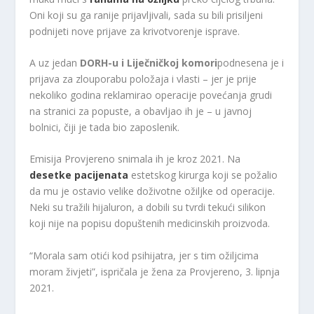
Oni koji su ga ranije prijavljivali, sada su bili prisiljeni
podnijeti nove prijave za krivotvorenje isprave.
A uz jedan
DORH-u i Liječničkoj komori
podnesena je i
prijava za zlouporabu položaja i vlasti – jer je prije
nekoliko godina reklamirao operacije povećanja grudi
na stranici za popuste, a obavljao ih je – u javnoj
bolnici, čiji je tada bio zaposlenik.
Emisija Provjereno snimala ih je kroz 2021. Na
desetke pacijenata
estetskog kirurga koji se požalio
da mu je ostavio velike doživotne ožiljke od operacije.
Neki su tražili hijaluron, a dobili su tvrdi tekući silikon
koji nije na popisu dopuštenih medicinskih proizvoda.
“Morala sam otići kod psihijatra, jer s tim ožiljcima
moram živjeti”, ispričala je žena za Provjereno, 3. lipnja
2021.