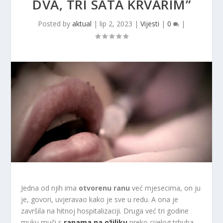
DVA, TRI SATA KRVARIM”
Posted by
aktual
|
lip 2, 2023
|
Vijesti
|
0
|
Jedna od njih ima
otvorenu ranu
već mjesecima, on ju
je, govori, uvjeravao kako je sve u redu. A ona je
završila na hitnoj hospitalizaciji. Druga već tri godine
muku muči s
ranama na ožiljku
preko cijelog trbuha.