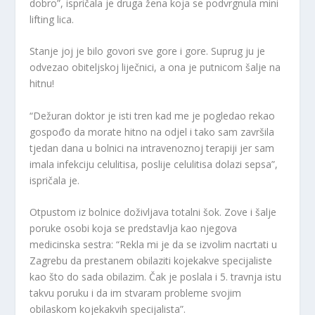
dobro”, ispričala je druga žena koja se podvrgnula mini
lifting lica.
Stanje joj je bilo govori sve gore i gore. Suprug ju je
odvezao obiteljskoj liječnici, a ona je putnicom šalje na
hitnu!
“Dežuran doktor je isti tren kad me je pogledao rekao
gospođo da morate hitno na odjel i tako sam završila
tjedan dana u bolnici na intravenoznoj terapiji jer sam
imala infekciju celulitisa, poslije celulitisa dolazi sepsa”,
ispričala je.
Otpustom iz bolnice doživljava totalni šok. Zove i šalje
poruke osobi koja se predstavlja kao njegova
medicinska sestra: “Rekla mi je da se izvolim nacrtati u
Zagrebu da prestanem obilaziti kojekakve specijaliste
kao što do sada obilazim. Čak je poslala i 5. travnja istu
takvu poruku i da im stvaram probleme svojim
obilaskom kojekakvih specijalista”.