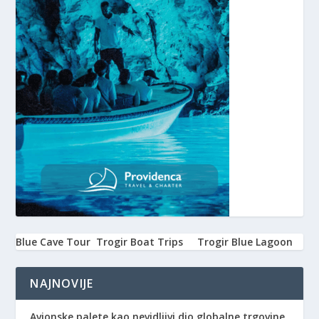
Blue Cave Tour
Trogir Boat Trips
Trogir Blue Lagoon
NAJNOVIJE
Avionske palete kao nevidljivi dio globalne trgovine