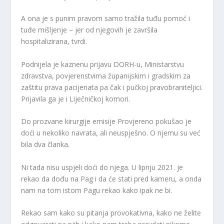
A ona je s punim pravom samo tražila tuđu pomoć i
tuđe mišljenje – jer od njegovih je završila
hospitalizirana, tvrdi.
Podnijela je kaznenu prijavu DORH-u, Ministarstvu
zdravstva, povjerenstvima županijskim i gradskim za
zaštitu prava pacijenata pa čak i pučkoj pravobraniteljici.
Prijavila ga je i Liječničkoj komori.
Do prozvane kirurgije emisije Provjereno pokušao je
doći u nekoliko navrata, ali neuspješno. O njemu su već
bila dva članka.
Ni tada nisu uspjeli doći do njega. U lipnju 2021. je
rekao da dođu na Pag i da će stati pred kameru, a onda
nam na tom istom Pagu rekao kako ipak ne bi.
Rekao sam kako su pitanja provokativna, kako ne želite