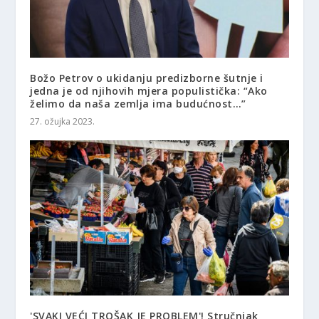
Božo Petrov o ukidanju predizborne šutnje i
jedna je od njihovih mjera populistička: “Ako
želimo da naša zemlja ima budućnost…”
27. ožujka 2023.
'SVAKI VEĆI TROŠAK JE PROBLEM'! Stručnjak