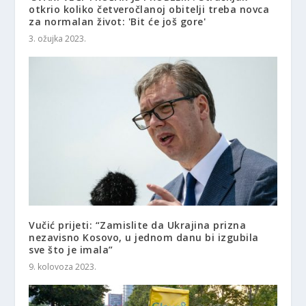
otkrio koliko četveročlanoj obitelji treba novca
za normalan život: 'Bit će još gore'
3. ožujka 2023.
Vučić prijeti: “Zamislite da Ukrajina prizna
nezavisno Kosovo, u jednom danu bi izgubila
sve što je imala”
9. kolovoza 2023.