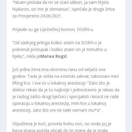
“Nisam pristala da mi se stavi silikon, ja sam htjela
hijaluron, on me je obmanuo”, ispričala je druga žrtva
za Provjereno 24.06.2021.
Prijavile su ga Liječničkoj komori, DORH-u.
“Od zadnjeg priloga koliko znam na DORH-u je
pokrenut postupak i koliko znam on je trenutno u
tijeku”, rekla je
Matea Rogić
.
Još jedna žena ima otvorenu ranu od veljače ove
godine. Tada je otišla na estetski zahvat, takozvani mini
lifting lica. I sve to u lokalnoj anesteziji: “Zato što je
doktor rekao da je to najbolje i jednostavno je rekao da
je razlog zašto drugi liječnici i specijalisti i kirurzi ne rade
operaciju u lokalnoj anesteziji, mini lice u lokalnoj
anesteziji, zato što oni ne rade nemam mu*a” .
Otpuštena je kući, provela bolnu noć, no onda joj je
lijeva strana počela oticati do te mjere da je imala