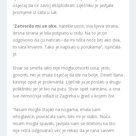
osjećaj da će zavoj eksplodirati. Liječniku je javljala
promjene iz sata u sat.
“
Zatvorilo mi se oko
, natekle usne, sva lijeva strana,
desna strana je bila potpuno u redu. Na to je on
odgovorio da ću naticati i da mi ništa neće biti ako dva,
tri sata krvarim. Tako je napisao u porukama”, ispričala
je.
Stvar se smirila iako nije mogla otvoriti usta, jesti,
govoriti, niti je imala osjećaj da ide na bolje. Devet dana
kasnije opet je prokrvarila. Liječnik ju je poslao u drugu
polikliniku jer je bio na putu. Stvar opet sanirana, a ona
sve nemoćnija odlazi iz Zagreba u grad u kojem živi.
“Nisam mogla stajati na nogama, imala sam
vrtoglavice, povraćala sam, bilo mi je slabo. Noću
nisam mogla spavati, javljala sam se doktoru na što
nije ništa odgovarao već je rekao da je rana sasvim