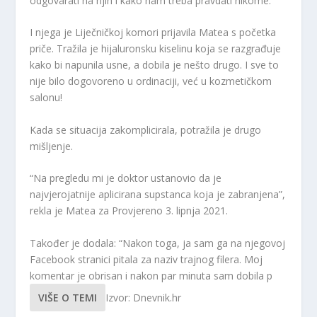
odgovarati na njih i kako nam treba pravdati nikome.
I njega je Liječničkoj komori prijavila Matea s početka
priče. Tražila je hijaluronsku kiselinu koja se razgrađuje
kako bi napunila usne, a dobila je nešto drugo. I sve to
nije bilo dogovoreno u ordinaciji, već u kozmetičkom
salonu!
Kada se situacija zakomplicirala, potražila je drugo
mišljenje.
“Na pregledu mi je doktor ustanovio da je
najvjerojatnije aplicirana supstanca koja je zabranjena”,
rekla je Matea za Provjereno 3. lipnja 2021.
Također je dodala: “Nakon toga, ja sam ga na njegovoj
Facebook stranici pitala za naziv trajnog filera. Moj
komentar je obrisan i nakon par minuta sam dobila p
VIŠE O TEMI
Izvor: Dnevnik.hr