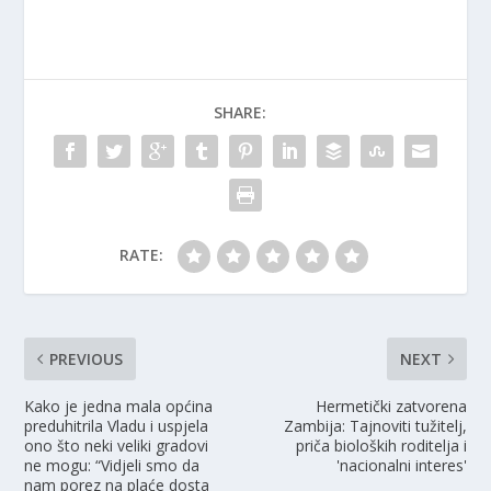
SHARE:
RATE:
PREVIOUS
NEXT
Kako je jedna mala općina
Hermetički zatvorena
preduhitrila Vladu i uspjela
Zambija: Tajnoviti tužitelj,
ono što neki veliki gradovi
priča bioloških roditelja i
ne mogu: “Vidjeli smo da
'nacionalni interes'
nam porez na plaće dosta