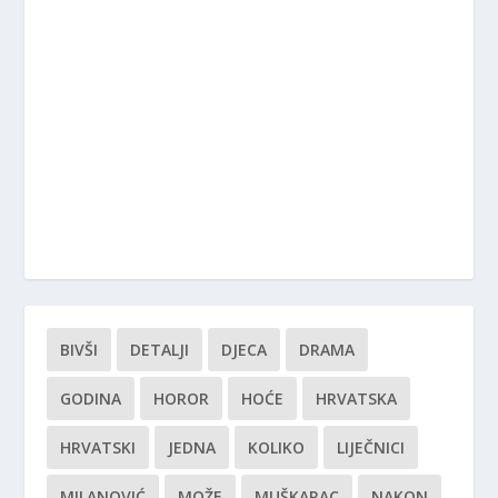
BIVŠI
DETALJI
DJECA
DRAMA
GODINA
HOROR
HOĆE
HRVATSKA
HRVATSKI
JEDNA
KOLIKO
LIJEČNICI
MILANOVIĆ
MOŽE
MUŠKARAC
NAKON