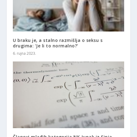
U braku je, a stalno razmišlja o seksu s
drugima: ‘Je li to normalno?’
6. rujna 2023.
Članovi mlađih kategorija NK Junak iz Sinja