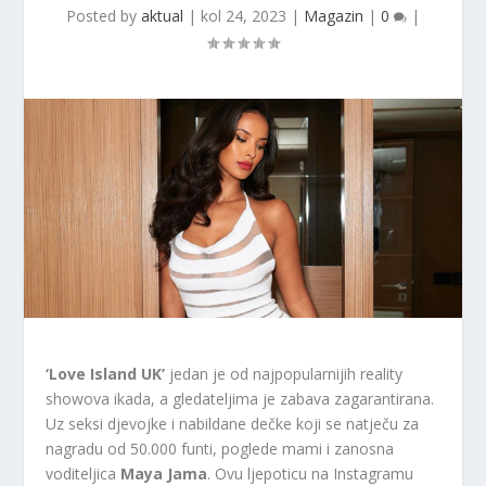
Posted by
aktual
|
kol 24, 2023
|
Magazin
|
0
|
‘Love Island UK’
jedan je od najpopularnijih reality
showova ikada, a gledateljima je zabava zagarantirana.
Uz seksi djevojke i nabildane dečke koji se natječu za
nagradu od 50.000 funti, poglede mami i zanosna
voditeljica
Maya Jama
. Ovu ljepoticu na Instagramu