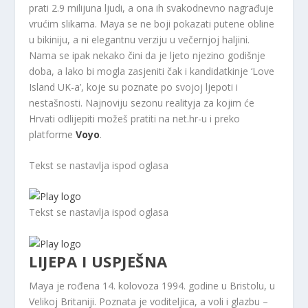
prati 2.9 milijuna ljudi, a ona ih svakodnevno nagrađuje
vrućim slikama. Maya se ne boji pokazati putene obline
u bikiniju, a ni elegantnu verziju u večernjoj haljini.
Nama se ipak nekako čini da je ljeto njezino godišnje
doba, a lako bi mogla zasjeniti čak i kandidatkinje ‘Love
Island UK-a’, koje su poznate po svojoj ljepoti i
nestašnosti. Najnoviju sezonu realityja za kojim će
Hrvati odlijepiti možeš pratiti na net.hr-u i preko
platforme
Voyo
.
Tekst se nastavlja ispod oglasa
Tekst se nastavlja ispod oglasa
LIJEPA I USPJEŠNA
Maya je rođena 14. kolovoza 1994. godine u Bristolu, u
Velikoj Britaniji. Poznata je voditeljica, a voli i glazbu –