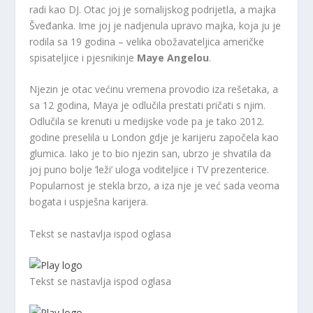
radi kao DJ. Otac joj je somalijskog podrijetla, a majka
Šveđanka. Ime joj je nadjenula upravo majka, koja ju je
rodila sa 19 godina – velika obožavateljica američke
spisateljice i pjesnikinje
Maye Angelou
.
Njezin je otac većinu vremena provodio iza rešetaka, a
sa 12 godina, Maya je odlučila prestati pričati s njim.
Odlučila se krenuti u medijske vode pa je tako 2012.
godine preselila u London gdje je karijeru započela kao
glumica. Iako je to bio njezin san, ubrzo je shvatila da
joj puno bolje ‘leži’ uloga voditeljice i TV prezenterice.
Popularnost je stekla brzo, a iza nje je već sada veoma
bogata i uspješna karijera.
Tekst se nastavlja ispod oglasa
Tekst se nastavlja ispod oglasa