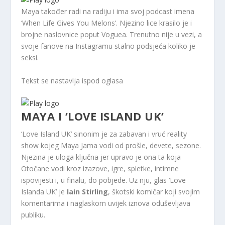
Maya također radi na radiju i ima svoj podcast imena
‘When Life Gives You Melons’. Njezino lice krasilo je i
brojne naslovnice poput Voguea. Trenutno nije u vezi, a
svoje fanove na Instagramu stalno podsjeća koliko je
seksi.
Tekst se nastavlja ispod oglasa
MAYA I ‘LOVE ISLAND UK’
‘Love Island UK’ sinonim je za zabavan i vruć reality
show kojeg Maya Jama vodi od prošle, devete, sezone.
Njezina je uloga ključna jer upravo je ona ta koja
Otočane vodi kroz izazove, igre, spletke, intimne
ispovijesti i, u finalu, do pobjede. Uz nju, glas ‘Love
Islanda UK’ je
Iain Stirling
, škotski komičar koji svojim
komentarima i naglaskom uvijek iznova oduševljava
publiku.