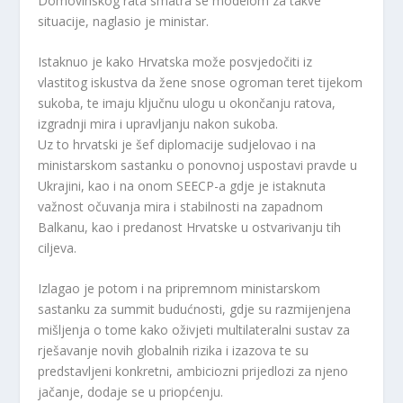
Domovinskog rata smatra se modelom za takve
situacije, naglasio je ministar.
Istaknuo je kako Hrvatska može posvjedočiti iz
vlastitog iskustva da žene snose ogroman teret tijekom
sukoba, te imaju ključnu ulogu u okončanju ratova,
izgradnji mira i upravljanju nakon sukoba.
Uz to hrvatski je šef diplomacije sudjelovao i na
ministarskom sastanku o ponovnoj uspostavi pravde u
Ukrajini, kao i na onom SEECP-a gdje je istaknuta
važnost očuvanja mira i stabilnosti na zapadnom
Balkanu, kao i predanost Hrvatske u ostvarivanju tih
ciljeva.
Izlagao je potom i na pripremnom ministarskom
sastanku za summit budućnosti, gdje su razmijenjena
mišljenja o tome kako oživjeti multilateralni sustav za
rješavanje novih globalnih rizika i izazova te su
predstavljeni konkretni, ambiciozni prijedlozi za njeno
jačanje, dodaje se u priopćenju.