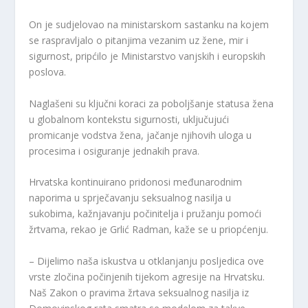
On je sudjelovao na ministarskom sastanku na kojem
se raspravljalo o pitanjima vezanim uz žene, mir i
sigurnost, pripćilo je Ministarstvo vanjskih i europskih
poslova.
Naglašeni su ključni koraci za poboljšanje statusa žena
u globalnom kontekstu sigurnosti, uključujući
promicanje vodstva žena, jačanje njihovih uloga u
procesima i osiguranje jednakih prava.
Hrvatska kontinuirano pridonosi međunarodnim
naporima u sprječavanju seksualnog nasilja u
sukobima, kažnjavanju počinitelja i pružanju pomoći
žrtvama, rekao je Grlić Radman, kaže se u priopćenju.
– Dijelimo naša iskustva u otklanjanju posljedica ove
vrste zločina počinjenih tijekom agresije na Hrvatsku.
Naš Zakon o pravima žrtava seksualnog nasilja iz