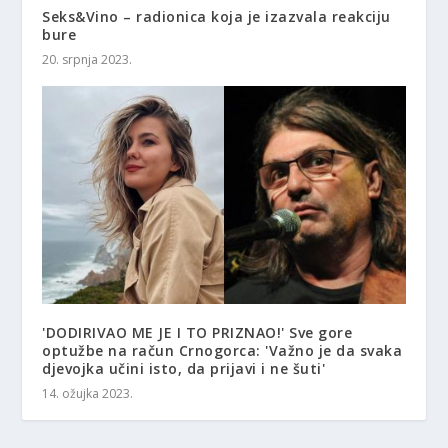
Seks&Vino – radionica koja je izazvala reakciju
bure
20. srpnja 2023.
'DODIRIVAO ME JE I TO PRIZNAO!' Sve gore
optužbe na račun Crnogorca: 'Važno je da svaka
djevojka učini isto, da prijavi i ne šuti'
14. ožujka 2023.