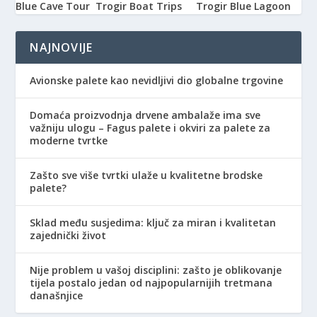
Blue Cave Tour
Trogir Boat Trips
Trogir Blue Lagoon
NAJNOVIJE
Avionske palete kao nevidljivi dio globalne trgovine
Domaća proizvodnja drvene ambalaže ima sve
važniju ulogu – Fagus palete i okviri za palete za
moderne tvrtke
Zašto sve više tvrtki ulaže u kvalitetne brodske
palete?
Sklad među susjedima: ključ za miran i kvalitetan
zajednički život
Nije problem u vašoj disciplini: zašto je oblikovanje
tijela postalo jedan od najpopularnijih tretmana
današnjice