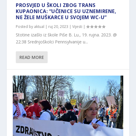
PROSVJED U ŠKOLI ZBOG TRANS
KUPAONICA: “UČENICE SU UZNEMIRENE,
NE ŽELE MUŠKARCE U SVOJEM WC-U”
Posted by
aktual
|
ruj 20, 2023
|
Vijesti
|
Stotine izašlo iz škole Piše B. Lu., 19. rujna. 2023. @
22:38 Srednjoškolci Pennsylvanije u...
READ MORE