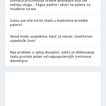
Domaća proizvodnja drvene ambalaže ima sve
važniju ulogu – Fagus palete i okviri za palete za
moderne tvrtke
Zašto sve više tvrtki ulaže u kvalitetne brodske
palete?
Sklad među susjedima: ključ za miran i kvalitetan
zajednički život
Nije problem u vašoj disciplini: zašto je oblikovanje
tijela postalo jedan od najpopularnijih tretmana
današnjice