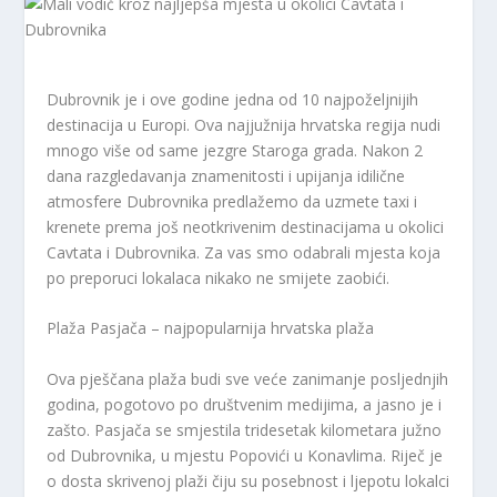
Dubrovnik je i ove godine jedna od 10 najpoželjnijih
destinacija u Europi. Ova najjužnija hrvatska regija nudi
mnogo više od same jezgre Staroga grada. Nakon 2
dana razgledavanja znamenitosti i upijanja idilične
atmosfere Dubrovnika predlažemo da uzmete taxi i
krenete prema još neotkrivenim destinacijama u okolici
Cavtata i Dubrovnika. Za vas smo odabrali mjesta koja
po preporuci lokalaca nikako ne smijete zaobići.
Plaža Pasjača – najpopularnija hrvatska plaža
Ova pješčana plaža budi sve veće zanimanje posljednjih
godina, pogotovo po društvenim medijima, a jasno je i
zašto. Pasjača se smjestila tridesetak kilometara južno
od Dubrovnika, u mjestu Popovići u Konavlima. Riječ je
o dosta skrivenoj plaži čiju su posebnost i ljepotu lokalci