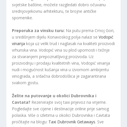
svjetske baštine, možete razgledati dobro očuvanu
srednjovjekovnu arhitekturu, te brojne antičke
spomenike.
Preporuka za vinsku turu:
Na putu prema Crnoj Gori,
u središnjem dijelu Konavoskog polja nalazi se
Vodopić
vinarija
koja uz velik trud i naglasak na kvaliteti proizvodi
vrhunska vina. Vodopić vina su plod upornosti i težnje
za stvaranjem prepoznatljivog proizvoda. Uz
proizvodnju i prodaju kvalitetnih vina, Vodopić vinarija
nudi i mogućnost kušanja vina u izvornom ambijentu
vinograda, a srdačna dobrodošlica je zagarantirana
svakom gostu.
Želite na putovanje u okolici Dubrovnika i
Cavtata?
Rezervirajte svoj taxi prijevoz na vrijeme.
Pogledajte sve cijene i destinacije online prije samog
polaska. Više o izletima u okolici Dubrovnika i Cavtata
pročitajte na blogu:
Taxi Dubrovnik Getaways
. Sve