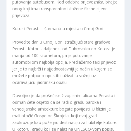
putovanja autobusom. Kod odabira prijevoznika, birajte
onog koji ima transparentno izložene fiksne cijene
prijevoza.
Kotor i Perast – šarmantna mjesta u Crnoj Gori
Provedite dan u Crnoj Gori istražujući stare gradove
Perast i Kotor. Udaljenost od Dubrovnika do Kotora je
manja od 100 kilometara, pa je putovanje
automobilom najbolja opcija. Predlažemo taxi prijevoz
jer je to najbrži i najjednostavniji je način u kojem se
možete potpuno opustiti i uživati u vožnji uz
očaravajuću jadransku obalu.
Dovoljno je da prošećete živopisnim ulicama Perasta i
odmah ćete osjetiti da se radi o gradu baroka i
venecijanske arhitekture bogate povijesti. U blizini je
mali otočić Gospe od Škrpjela, koji ovaj grad
zaokružuje kao poželjnu destinaciju za ljubitelje kulture.
U Kotoru, gradu koji se nalaz na UNESCO-vom popisu