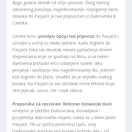
dugo godina skrivali od očiju javnosti. Zbog njenog
zabačenog položaja, najjednostavniji i najsigurniji način
dolaska do Pasjače je taxi prijevozom iz Dubrovnika ili
Cavtata.
Uzmite brzu i
povoljnu opciju taxi prijevoza
do Pasjače i
uživajte u vožnji uz obalu Jadrana. Kada stignete do
Pasjače čeka vas desetak minuta pješačenja strmim
stepenicama koje se spuštaju niz liticu, a na nekim
dijelovima prolazite kroz izdubljene tunele. Iako
penjanje i spuštanje nisu najjednostavniji dio, jednom
kad stignete do plaže, shvatite da je vrijedilo svakog
koraka. Na Pasjači će vas dočekati more tirkizne boje,
sitni pijesak, sunce, mir i zvuk valova.
Preporuka za restoran:
Restoran Konavoski dvori
,
omiljeno je izletište Dubrovčana, Konavljana i
posjetitelja dubrovačke rivijere, nalazi se u blizini plaže
Pasjače. Tik uz rječicu ponornicu Ljutu, ovaj
tradicionalni restoran ima bogatu ponudu jela – od