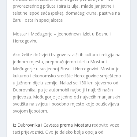
prvorazrednog pršuta i sira iz ulja, mlade janjetine i
teletine ispod saća (peke), domaćeg kruha, pastrva na
žaru i ostalih specijaliteta.
Mostar i Međugorje – jednodnevni izlet u Bosnu i
Hercegovinu
Ako želite doživjeti tragove različitih kultura i religija na
jednom mjestu, preporučujemo izlet u Mostar i
Međugorje u susjednoj Bosni i Hercegovini. Mostar je
kulturno i ekonomsko središte Hercegovine smješteno
u južnom dijelu zemlje. Nalazi se 130 km sjeverno od
Dubrovnika, pa je automobil najbolji i najbrži način
prijevoza. Međugorje je jedno od najvećih marijanskih
svetišta na svijetu i posebno mjesto koje oduševljava
svojom ljepotom.
Iz Dubrovnika i Cavtata prema Mostaru
redovito voze
taxi prijevoznici. Ovo je daleko bolja opcija od