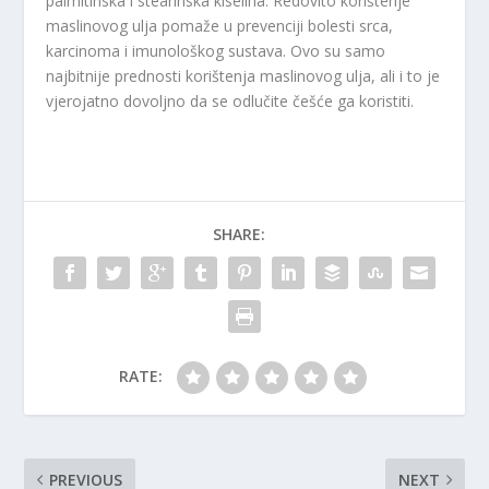
palmitinska i stearinska kiselina. Redovito korištenje
maslinovog ulja pomaže u prevenciji bolesti srca,
karcinoma i imunološkog sustava. Ovo su samo
najbitnije prednosti korištenja maslinovog ulja, ali i to je
vjerojatno dovoljno da se odlučite češće ga koristiti.
SHARE:
RATE:
PREVIOUS
NEXT