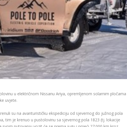
tolovinu u električnom Nissanu Ariya, opremljenom solarnim pločama 
e uvjete.
krenuli su na avanturističku ekspediciju od sjevernog do južnog pola
 tim je krenuo u pustolovinu sa sjevernog pola 1823 (tj. lokacije
a svom putovanju vozit će se prema jugu i prijeći 27.000 km kroz