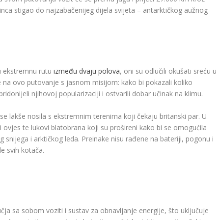
inca stigao do najzabačenijeg dijela svijeta – antarktičkog aužnog
ti ekstremnu rutu
između dvaju polova
, oni su odlučili okušati sreću u
 se na ovo putovanje s jasnom misijom: kako bi pokazali koliko
ridonijeli njihovoj popularizaciji i ostvarili dobar učinak na klimu.
se lakše nosila s ekstremnim terenima koji čekaju britanski par. U
i ovjes te lukovi blatobrana koji su prošireni kako bi se omogućila
nijega i arktičkog leda. Preinake nisu rađene na bateriji, pogonu i
e svih kotača.
a sa sobom voziti i sustav za obnavljanje energije, što uključuje