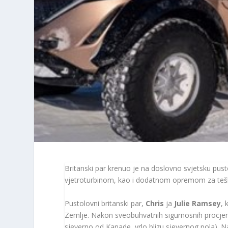
Britanski par krenuo je na doslovno svjetsku pus
vjetroturbinom, kao i dodatnom opremom za tešk
Pustolovni britanski par,
Chris
ja
Julie Ramsey
, 
Zemlje. Nakon sveobuhvatnih sigurnosnih procjena,
sjeverno od Kanade, vrlo blizu sjevernog pola). N