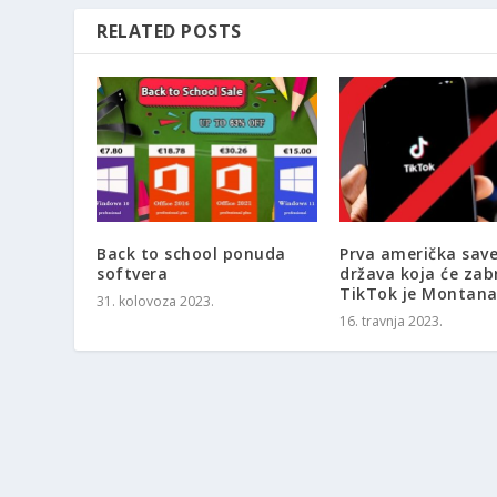
RELATED POSTS
Back to school ponuda
Prva američka sav
softvera
država koja će zab
TikTok je Montan
31. kolovoza 2023.
16. travnja 2023.