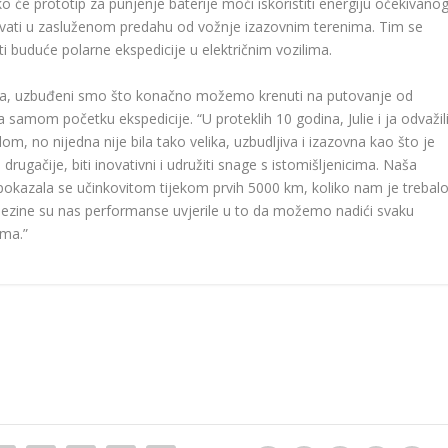
ko će prototip za punjenje baterije moći iskoristiti energiju očekivano
uživati ​​u zasluženom predahu od vožnje izazovnim terenima. Tim se
 buduće polarne ekspedicije u električnim vozilima.
rema, uzbuđeni smo što konačno možemo krenuti na putovanje od
 samom početku ekspedicije. “U proteklih 10 godina, Julie i ja odvažil
om, no nijedna nije bila tako velika, uzbudljiva i izazovna kao što je
 drugačije, biti inovativni i udružiti snage s istomišljenicima. Naša
pokazala se učinkovitom tijekom prvih 5000 km, koliko nam je trebal
jezine su nas performanse uvjerile u to da možemo nadići svaku
ima.”