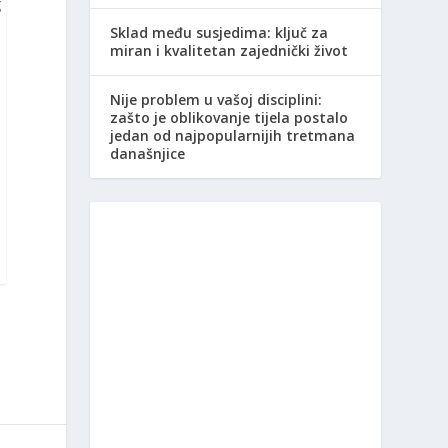
g
Sklad među susjedima: ključ za
miran i kvalitetan zajednički život
Nije problem u vašoj disciplini:
zašto je oblikovanje tijela postalo
i
jedan od najpopularnijih tretmana
današnjice
o