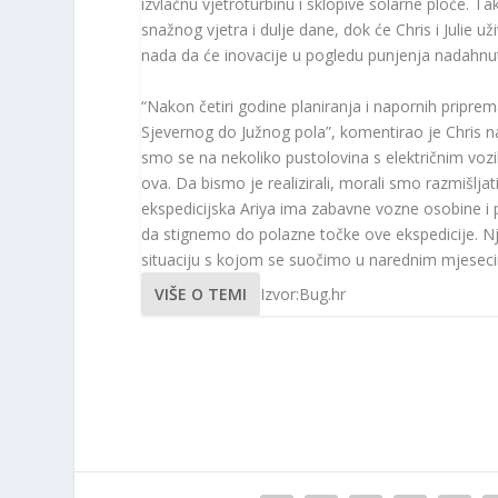
izvlačnu vjetroturbinu i sklopive solarne ploče. Ta
snažnog vjetra i dulje dane, dok će Chris i Julie 
nada da će inovacije u pogledu punjenja nadahnuti
“Nakon četiri godine planiranja i napornih prip
Sjevernog do Južnog pola”, komentirao je Chris na
smo se na nekoliko pustolovina s električnim vozil
ova. Da bismo je realizirali, morali smo razmišljati
ekspedicijska Ariya ima zabavne vozne osobine i 
da stignemo do polazne točke ove ekspedicije. N
situaciju s kojom se suočimo u narednim mjesec
VIŠE O TEMI
Izvor:Bug.hr