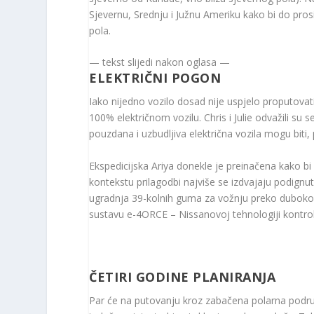
Sjevernu, Srednju i Južnu Ameriku kako bi do pros
pola.
— tekst slijedi nakon oglasa —
ELEKTRIČNI POGON
Iako nijedno vozilo dosad nije uspjelo proputova
100% električnom vozilu. Chris i Julie odvažili su
pouzdana i uzbudljiva električna vozila mogu biti, p
Ekspedicijska Ariya donekle je preinačena kako bi 
kontekstu prilagodbi najviše se izdvajaju podignut
ugradnja 39-kolnih guma za vožnju preko dubokog s
sustavu e-4ORCE – Nissanovoj tehnologiji kontrol
ČETIRI GODINE PLANIRANJA
Par će na putovanju kroz zabačena polarna područj