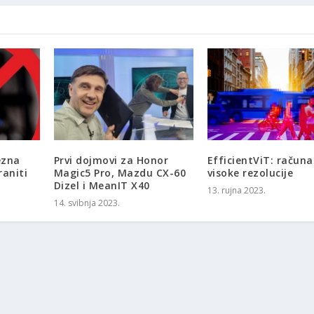
ezna
Prvi dojmovi za Honor
EfficientViT: računal
raniti
Magic5 Pro, Mazdu CX-60
visoke rezolucije
a
Dizel i MeanIT X40
13. rujna 2023.
14. svibnja 2023.