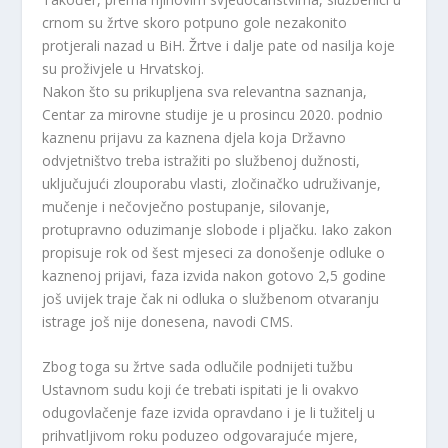
crnom su žrtve skoro potpuno gole nezakonito
protjerali nazad u BiH. Žrtve i dalje pate od nasilja koje
su proživjele u Hrvatskoj.
Nakon što su prikupljena sva relevantna saznanja,
Centar za mirovne studije je u prosincu 2020. podnio
kaznenu prijavu za kaznena djela koja Državno
odvjetništvo treba istražiti po službenoj dužnosti,
uključujući zlouporabu vlasti, zločinačko udruživanje,
mučenje i nečovječno postupanje, silovanje,
protupravno oduzimanje slobode i pljačku. Iako zakon
propisuje rok od šest mjeseci za donošenje odluke o
kaznenoj prijavi, faza izvida nakon gotovo 2,5 godine
još uvijek traje čak ni odluka o službenom otvaranju
istrage još nije donesena, navodi CMS.
Zbog toga su žrtve sada odlučile podnijeti tužbu
Ustavnom sudu koji će trebati ispitati je li ovakvo
odugovlačenje faze izvida opravdano i je li tužitelj u
prihvatljivom roku poduzeo odgovarajuće mjere,