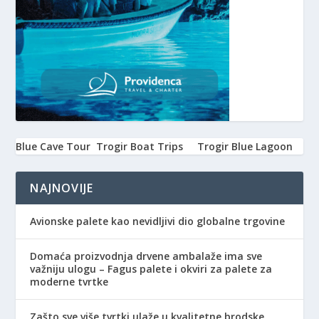
Blue Cave Tour
Trogir Boat Trips
Trogir Blue Lagoon
NAJNOVIJE
Avionske palete kao nevidljivi dio globalne trgovine
Domaća proizvodnja drvene ambalaže ima sve
važniju ulogu – Fagus palete i okviri za palete za
moderne tvrtke
Zašto sve više tvrtki ulaže u kvalitetne brodske