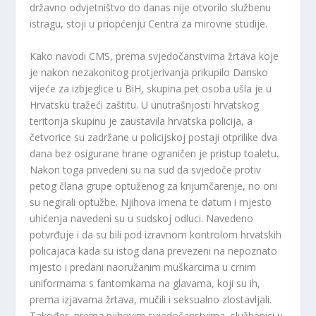
državno odvjetništvo do danas nije otvorilo službenu
istragu, stoji u priopćenju Centra za mirovne studije.
Kako navodi CMS, prema svjedočanstvima žrtava koje
je nakon nezakonitog protjerivanja prikupilo Dansko
vijeće za izbjeglice u BiH, skupina pet osoba ušla je u
Hrvatsku tražeći zaštitu. U unutrašnjosti hrvatskog
teritorija skupinu je zaustavila hrvatska policija, a
četvorice su zadržane u policijskoj postaji otprilike dva
dana bez osigurane hrane ograničen je pristup toaletu.
Nakon toga privedeni su na sud da svjedoče protiv
petog člana grupe optuženog za krijumčarenje, no oni
su negirali optužbe. Njihova imena te datum i mjesto
uhićenja navedeni su u sudskoj odluci. Navedeno
potvrđuje i da su bili pod izravnom kontrolom hrvatskih
policajaca kada su istog dana prevezeni na nepoznato
mjesto i predani naoružanim muškarcima u crnim
uniformama s fantomkama na glavama, koji su ih,
prema izjavama žrtava, mučili i seksualno zlostavljali.
Također, prema njihovim svjedočanstvima, službenici u