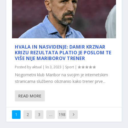
HVALA IN NASVIDENJE: DAMIR KRZNAR
KRIZU REZULTATA PLATIO JE POSLOM TE
VIŠE NIJE MARIBOROV TRENER
Posted by
aktual
|
lis 3, 2023
|
Sport
|
Nogometni klub Maribor na svojim je internetskim
stranicama službeno obznanio kako trener prve...
READ MORE
1
2
3
…
198