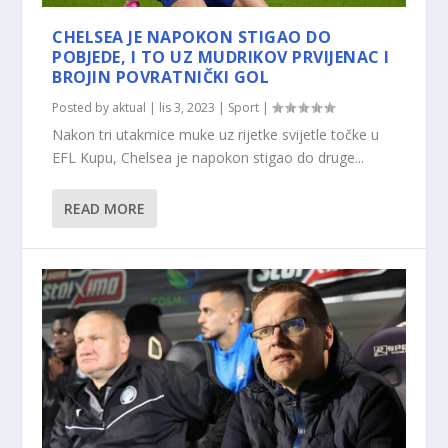
CHELSEA JE NAPOKON STIGAO DO
POBJEDE, I TO UZ MUDRIKOV PRVIJENAC I
BROJIN POVRATNIČKI GOL
Posted by
aktual
|
lis 3, 2023
|
Sport
|
Nakon tri utakmice muke uz rijetke svijetle točke u
EFL Kupu, Chelsea je napokon stigao do druge...
READ MORE