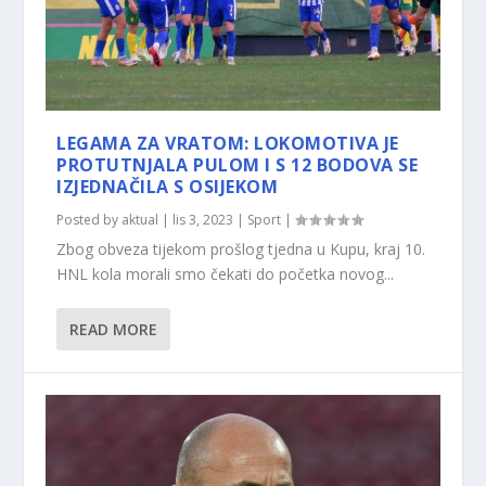
LEGAMA ZA VRATOM: LOKOMOTIVA JE
PROTUTNJALA PULOM I S 12 BODOVA SE
IZJEDNAČILA S OSIJEKOM
Posted by
aktual
|
lis 3, 2023
|
Sport
|
Zbog obveza tijekom prošlog tjedna u Kupu, kraj 10.
HNL kola morali smo čekati do početka novog...
READ MORE