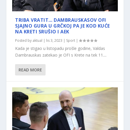
TRIBA VRATIT… DAMBRAUSKASOV OFI
SJAJNO GURA U GRČKOJ PA JE KOD KUĆE
NA KRETI SRUŠIO I AEK
Posted by
aktual
|
lis 3, 2023
|
Sport
|
Kada je stigao u listopadu prošle godine, Valdas
Dambrauskas zatekao je OFI s Krete na tek 11....
READ MORE