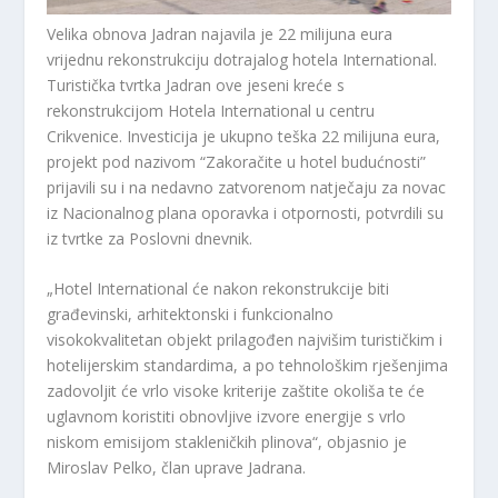
Velika obnova Jadran najavila je 22 milijuna eura
vrijednu rekonstrukciju dotrajalog hotela International.
Turistička tvrtka Jadran ove jeseni kreće s
rekonstrukcijom Hotela International u centru
Crikvenice. Investicija je ukupno teška 22 milijuna eura,
projekt pod nazivom “Zakoračite u hotel budućnosti”
prijavili su i na nedavno zatvorenom natječaju za novac
iz Nacionalnog plana oporavka i otpornosti, potvrdili su
iz tvrtke za Poslovni dnevnik.
„Hotel International će nakon rekonstrukcije biti
građevinski, arhitektonski i funkcionalno
visokokvalitetan objekt prilagođen najvišim turističkim i
hotelijerskim standardima, a po tehnološkim rješenjima
zadovoljit će vrlo visoke kriterije zaštite okoliša te će
uglavnom koristiti obnovljive izvore energije s vrlo
niskom emisijom stakleničkih plinova“, objasnio je
Miroslav Pelko, član uprave Jadrana.