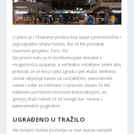
U planu je i otvaranje prolaza koji spaja sjeveroistočnu i
jugozapadnu stranu hotela, što će biti povratak
izvornom projektu, Foto: PD
Na prvom katu su tri konferencijske dvorane s
mogućnošću spajanja, a vertikalno ostakljeni zeleni atrij
protezat će se kroz cijelu zgradu i pet etaža. Wellness
centar uključuje bazen sa sunčalištem, panoramske
saune i sobe za tretmane s terasom. Bazen će biti
natkriven pomičnom krovnom konstrukcijom, au
gornjoj etaži nalazit će se lounge bar i terasa s
panoramskim pogledom.
UGRAĐENO U TRAŽILO
Na ovojnici hotela postavlja se novi sustav vanjskih