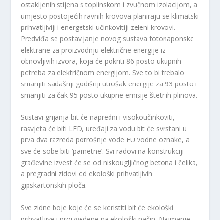
ostakljenih stijena s toplinskom i zvučnom izolacijom, a
umjesto postojećih ravnih krovova planiraju se klimatski
prihvatljiviji i energetski učinkovitiji zeleni krovovi.
Predviđa se postavljanje novog sustava fotonaponske
elektrane za proizvodnju električne energije iz
obnovljivih izvora, koja će pokriti 86 posto ukupnih
potreba za električnom energijom. Sve to bi trebalo
smanjiti sadašnji godišnji utrošak energije za 93 posto i
smanjiti za čak 95 posto ukupne emisije štetnih plinova.
Sustavi grijanja bit će napredni i visokoučinkoviti,
rasvjeta će biti LED, uređaji za vodu bit će svrstani u
prva dva razreda potrošnje vode EU vodne oznake, a
sve će sobe biti ‘pametne’. Svi radovi na konstrukciji
građevine izvest će se od niskougljičnog betona i čelika,
a pregradni zidovi od ekološki prihvatljivih
gipskartonskih ploča.
Sve zidne boje koje će se koristiti bit će ekološki
prihvatljive i proizvedene na ekološki način. Najmanje