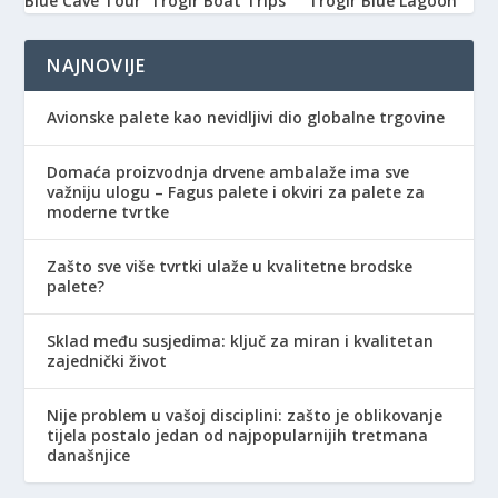
Blue Cave Tour
Trogir Boat Trips
Trogir Blue Lagoon
NAJNOVIJE
Avionske palete kao nevidljivi dio globalne trgovine
Domaća proizvodnja drvene ambalaže ima sve
važniju ulogu – Fagus palete i okviri za palete za
moderne tvrtke
Zašto sve više tvrtki ulaže u kvalitetne brodske
palete?
Sklad među susjedima: ključ za miran i kvalitetan
zajednički život
Nije problem u vašoj disciplini: zašto je oblikovanje
tijela postalo jedan od najpopularnijih tretmana
današnjice