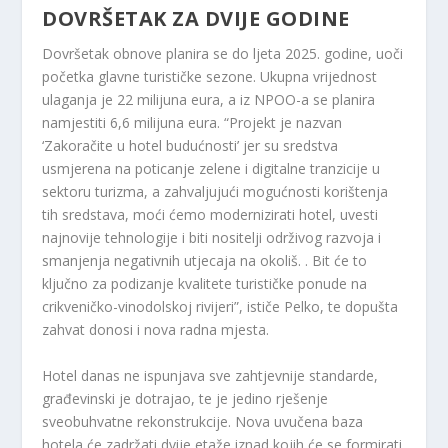
DOVRŠETAK ZA DVIJE GODINE
Dovršetak obnove planira se do ljeta 2025. godine, uoči
početka glavne turističke sezone. Ukupna vrijednost
ulaganja je 22 milijuna eura, a iz NPOO-a se planira
namjestiti 6,6 milijuna eura. “Projekt je nazvan
‘Zakoračite u hotel budućnosti’ jer su sredstva
usmjerena na poticanje zelene i digitalne tranzicije u
sektoru turizma, a zahvaljujući mogućnosti korištenja
tih sredstava, moći ćemo modernizirati hotel, uvesti
najnovije tehnologije i biti nositelji održivog razvoja i
smanjenja negativnih utjecaja na okoliš. . Bit će to
ključno za podizanje kvalitete turističke ponude na
crikveničko-vinodolskoj rivijeri”, ističe Pelko, te dopušta
zahvat donosi i nova radna mjesta.
Hotel danas ne ispunjava sve zahtjevnije standarde,
građevinski je dotrajao, te je jedino rješenje
sveobuhvatne rekonstrukcije. Nova uvučena baza
hotela će zadržati dvije etaže iznad kojih će se formirati