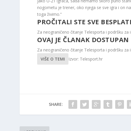
jako U-21 igrača, sada nemamo skoro puno standa
nogometu je trener, oko njega se sve igra i on na
toga živimo.”
PROČITALI STE SVE BESPLAT
Za neograničeno čitanje Telesporta i podršku za i
OVAJ JE ČLANAK DOSTUPAN
Za neograničeno čitanje Telesporta i podršku za i
VIŠE O TEMI
Izvor: Telesport.hr
SHARE: