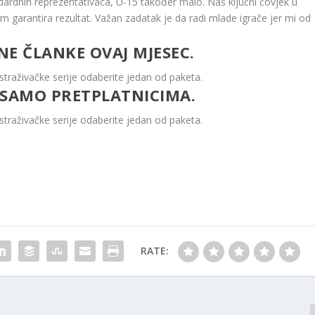
rdnih reprezentativaca, U-15 također malo. Naš ključni čovjek u
m garantira rezultat. Važan zadatak je da radi mlade igrače jer mi od
NE ČLANKE OVAJ MJESEC.
straživačke serije odaberite jedan od paketa.
 SAMO PRETPLATNICIMA.
straživačke serije odaberite jedan od paketa.
RATE: