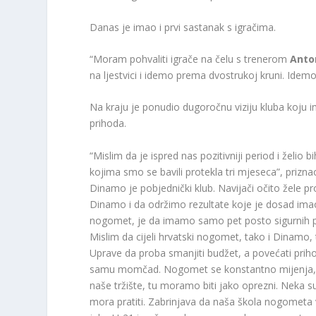
Danas je imao i prvi sastanak s igračima.
“Moram pohvaliti igrače na čelu s trenerom
Anto
na ljestvici i idemo prema dvostrukoj kruni. Idemo
Na kraju je ponudio dugoročnu viziju kluba koju i
prihoda.
“Mislim da je ispred nas pozitivniji period i želi
kojima smo se bavili protekla tri mjeseca”, priznao
Dinamo je pobjednički klub. Navijači očito žele 
Dinamo i da održimo rezultate koje je dosad imao.
nogomet, je da imamo samo pet posto sigurnih pri
Mislim da cijeli hrvatski nogomet, tako i Dinamo,
Uprave da proba smanjiti budžet, a povećati priho
samu momčad. Nogomet se konstantno mijenja, u p
naše tržište, tu moramo biti jako oprezni. Neka s
mora pratiti. Zabrinjava da naša škola nogometa v