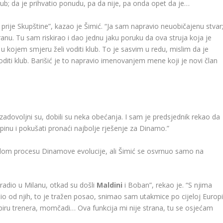
lub; da je prihvatio ponudu, pa da nije, pa onda opet da je…
ije Skupštine”, kazao je Šimić. “Ja sam napravio neuobičajenu stvar
anu. Tu sam riskirao i dao jednu jaku poruku da ova struja koja je
 u kojem smjeru želi voditi klub. To je sasvim u redu, mislim da je
oditi klub. Barišić je to napravio imenovanjem mene koji je novi član
zadovoljni su, dobili su neka obećanja. I sam je predsjednik rekao da
upinu i pokušati pronaći najbolje rješenje za Dinamo.”
elom procesu Dinamove evolucije, ali Šimić se osvrnuo samo na
adio u Milanu, otkad su došli
Maldini
i Boban”, rekao je. “S njima
 od njih, to je tražen posao, snimao sam utakmice po cijeloj Europi
biru trenera, momčadi… Ova funkcija mi nije strana, tu se osjećam