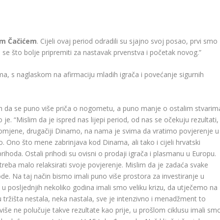
m Čačićem
. Cijeli ovaj period odradili su sjajno svoj posao, prvi smo
 se što bolje pripremiti za nastavak prvenstva i početak novog.”
ma, s naglaskom na afirmaciju mladih igrača i povećanje sigurnih
o bih da se puno više priča o nogometu, a puno manje o ostalim stvarim
 je. “Mislim da je ispred nas lijepi period, od nas se očekuju rezultati,
promjene, drugačiji Dinamo, na nama je svima da vratimo povjerenje u
 Ono što mene zabrinjava kod Dinama, ali tako i cijeli hrvatski
hoda. Ostali prihodi su ovisni o prodaji igrača i plasmanu u Europu.
 treba malo relaksirati svoje povjerenje. Mislim da je zadaća svake
de. Na taj način bismo imali puno više prostora za investiranje u
osljednjih nekoliko godina imali smo veliku krizu, da utječemo na
u tržišta nestala, neka nastala, sve je intenzivno i menadžment to
iše ne polučuje takve rezultate kao prije, u prošlom ciklusu imali sm