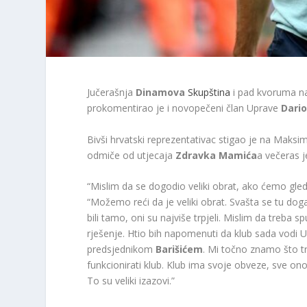
Jučerašnja
Dinamova
Skupština
i pad kvoruma na
prokomentirao je i novopečeni član Uprave
Dario
Bivši hrvatski reprezentativac stigao je na Maksim
odmiče od utjecaja
Zdravka
Mamića
a večeras 
“Mislim da se dogodio veliki obrat, ako ćemo gleda
“Možemo reći da je veliki obrat. Svašta se tu dog
bili tamo, oni su najviše trpjeli. Mislim da treba sp
rješenje. Htio bih napomenuti da klub sada vodi
predsjednikom
Barišićem
. Mi točno znamo što tre
funkcionirati klub. Klub ima svoje obveze, sve on
To su veliki izazovi.”