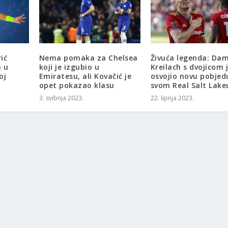
ić
Nema pomaka za Chelsea
Živuća legenda: Dam
a u
koji je izgubio u
Kreilach s dvojicom 
oj
Emiratesu, ali Kovačić je
osvojio novu pobjed
opet pokazao klasu
svom Real Salt Lake
3. svibnja 2023.
22. lipnja 2023.