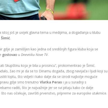
 istoj još je uvijek glavna tema u medijima, a događanja u klubu
 Šimić
.
ir gdje je zamišljen kao jedna od središnjih figura kluba koja se
je
gostovao
u
Dnevniku Nove TV
.
ti Skupštinu koja je bila u prosincu”, prokomentirao je Šimić.
ađalo, žao mi je da se to Dinamu događa, zbog navijača i ljudi koji su
ustiti loptu, što vidjeti i kako dalje da se izrodi najbolje moguće
 Upravu gdje smo trenutno
Vlatka Peras
i ja u suradnji s
bamo raditi, što je najvažnije jer se svi pitaju kako će dalje
o što nas očekuje, završiti prvenstvo, pripreme za europske utakmice.