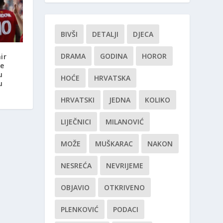
BIVŠI
DETALJI
DJECA
DRAMA
GODINA
HOROR
ir
je
u
HOĆE
HRVATSKA
u
HRVATSKI
JEDNA
KOLIKO
LIJEČNICI
MILANOVIĆ
MOŽE
MUŠKARAC
NAKON
NESREĆA
NEVRIJEME
OBJAVIO
OTKRIVENO
PLENKOVIĆ
PODACI