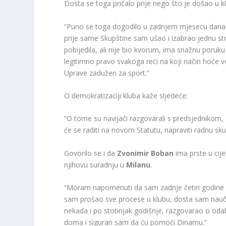
Dosta se toga pričalo prije nego što je došao u k
“Puno se toga dogodilo u zadnjem mjesecu dana pr
prije same Skupštine sam ušao i izabrao jednu str
pobijedila, ali nije bio kvorum, ima snažnu poruku
legitimno pravo svakoga reći na koji način hoće v
Uprave zadužen za sport.”
O demokratizaciji kluba kaže sljedeće:
“O tome su navijači razgovarali s predsjednikom, 
će se raditi na novom Statutu, napraviti radnu sk
Govorilo se i da
Zvonimir Boban
ima prste u cij
njihovu suradnju u
Milanu
.
“Moram napomenuti da sam zadnje četiri godine r
sam prošao sve procese u klubu, dosta sam naučio
nekada i po stotinjak godišnje, razgovarao o oda
doma i siguran sam da ću pomoći Dinamu.”