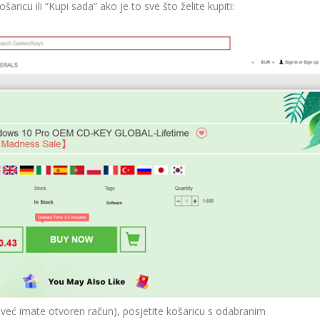
šaricu ili “Kupi sada” ako je to sve što želite kupiti:
ko već imate otvoren račun), posjetite košaricu s odabranim