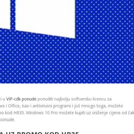
ti u
VIP-cdk ponude
ponuditi najbolju softversku licencu za
 i Office, kao i antivirusni programi i još mnogo toga, možete
o kod HR35. Windows 10 Pro možete kupiti uz sniženje cijene od ča
 ponude.
TA UZ PROMO KOD HR35