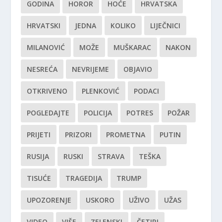
GODINA
HOROR
HOĆE
HRVATSKA
HRVATSKI
JEDNA
KOLIKO
LIJEČNICI
MILANOVIĆ
MOŽE
MUŠKARAC
NAKON
NESREĆA
NEVRIJEME
OBJAVIO
OTKRIVENO
PLENKOVIĆ
PODACI
POGLEDAJTE
POLICIJA
POTRES
POŽAR
PRIJETI
PRIZORI
PROMETNA
PUTIN
RUSIJA
RUSKI
STRAVA
TEŠKA
TISUĆE
TRAGEDIJA
TRUMP
UPOZORENJE
USKORO
UŽIVO
UŽAS
VIDEO
VIŠE
ZELENSKI
ČETIRI