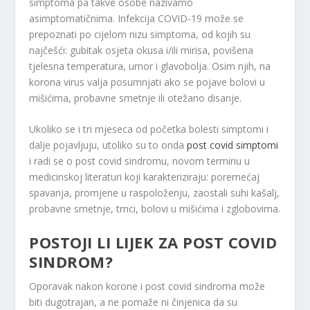
simptoma pa takve osobe nazivamo
asimptomatičnima. Infekcija COVID-19 može se
prepoznati po cijelom nizu simptoma, od kojih su
najčešći: gubitak osjeta okusa i/ili mirisa, povišena
tjelesna temperatura, umor i glavobolja. Osim njih, na
korona virus valja posumnjati ako se pojave bolovi u
mišićima, probavne smetnje ili otežano disanje.
Ukoliko se i tri mjeseca od početka bolesti simptomi i
dalje pojavljuju, utoliko su to onda
post covid simptomi
i radi se o post covid sindromu, novom terminu u
medicinskoj literaturi koji karakteriziraju: poremećaj
spavanja, promjene u raspoloženju, zaostali suhi kašalj,
probavne smetnje, trnci, bolovi u mišićima i zglobovima.
POSTOJI LI LIJEK ZA POST COVID
SINDROM?
Oporavak nakon korone i post covid sindroma može
biti dugotrajan, a ne pomaže ni činjenica da su