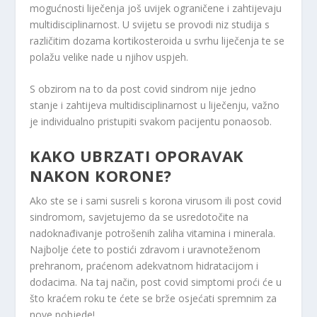
mogućnosti liječenja još uvijek ograničene i zahtijevaju
multidisciplinarnost. U svijetu se provodi niz studija s
različitim dozama kortikosteroida u svrhu liječenja te se
polažu velike nade u njihov uspjeh.
S obzirom na to da post covid sindrom nije jedno
stanje i zahtijeva multidisciplinarnost u liječenju, važno
je individualno pristupiti svakom pacijentu ponaosob.
KAKO UBRZATI OPORAVAK
NAKON KORONE?
Ako ste se i sami susreli s korona virusom ili post covid
sindromom, savjetujemo da se usredotočite na
nadoknađivanje potrošenih zaliha vitamina i minerala.
Najbolje ćete to postići zdravom i uravnoteženom
prehranom, praćenom adekvatnom hidratacijom i
dodacima. Na taj način, post covid simptomi proći će u
što kraćem roku te ćete se brže osjećati spremnim za
nove pobjede!